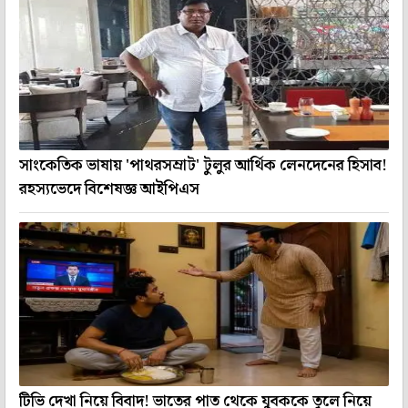
সাংকেতিক ভাষায় 'পাথরসম্রাট' টুলুর আর্থিক লেনদেনের হিসাব!
রহস্যভেদে বিশেষজ্ঞ আইপিএস
টিভি দেখা নিয়ে বিবাদ! ভাতের পাত থেকে যুবককে তুলে নিয়ে