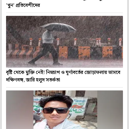
'খুন' প্রতিবেশীদের
বৃষ্টি থেকে মুক্তি নেই! নিম্নচাপ ও ঘূর্ণাবর্তের জোড়াফলায় ভাসবে
দক্ষিণবঙ্গ, জারি হলুদ সতর্কতা