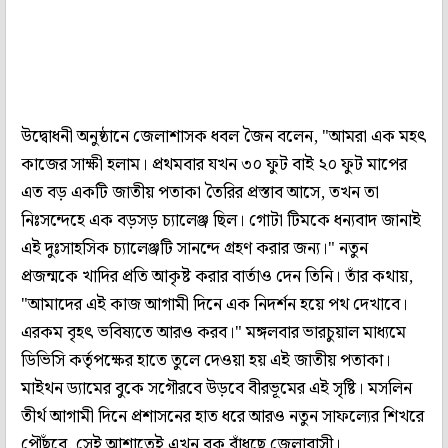
উদ্বোধনী অনুষ্ঠানে জেলাশাসক ধবল জৈন বলেন, "আমরা এক মহৎ
কাজের সাক্ষী হলাম। প্রথমবার যখন ৩০ ফুট বাই ২০ ফুট মাপের
এত বড় একটি জাতীয় পতাকা তৈরির প্রস্তাব আসে, তখন তা
নিঃসন্দেহে এক বড়সড় চ্যালেঞ্জ ছিল। গোটা টিমকে ধন্যবাদ জানাই
এই দুঃসাহসিক চ্যালেঞ্জটি সানন্দে গ্রহণ করার জন্য।" নতুন
প্রজন্মকে খাদির প্রতি আকৃষ্ট করার বার্তাও দেন তিনি। তাঁর কথায়,
"আমাদের এই কাজ আগামী দিনে এক নিদর্শন হয়ে পথ দেখাবে।
এরকম বৃহৎ ভবিষ্যতে আরও করব।" মঙ্গলবার ভারচুয়াল মাধ্যমে
ডিভিসি কর্তৃপক্ষের হাতে তুলে দেওয়া হয় এই জাতীয় পতাকা।
মাইথন ড্যামের বুকে সগৌরবে উড়বে বীরভূমের এই সৃষ্টি। মসলিন
তীর্থ আগামী দিনে প্রশাসনের হাত ধরে আরও নতুন সাফল্যের শিখরে
পৌঁছবে, সেই আশাতেই এখন বুক বাঁধছে জেলাবাসী।