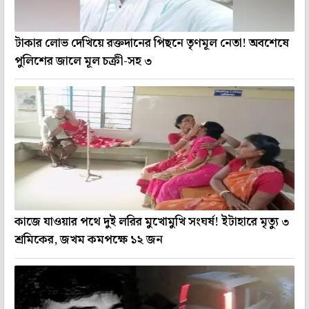
টাকার লোভ দেখিয়ে রক্তদানের পিছনে তৃণমূল নেতা! অবশেষে
পুলিশের জালে মূল চক্রী-সহ ৩
কাজে যাওয়ার পথে দুই লরির মুখোমুখি সংঘর্ষ! ইটাহারে মৃত্যু ৩
শ্রমিকের, জখম কমপক্ষে ১২ জন