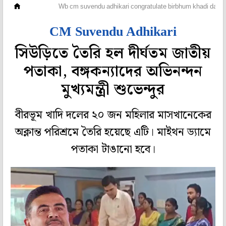
রাজ্য
Wb cm suvendu adhikari congratulate birbhum khadi dal for
CM Suvendu Adhikari
সিউড়িতে তৈরি হল দীর্ঘতম জাতীয়
পতাকা, বঙ্গকন্যাদের অভিনন্দন
মুখ্যমন্ত্রী শুভেন্দুর
বীরভূম খাদি দলের ২০ জন মহিলার মাসখানেকের
অক্লান্ত পরিশ্রমে তৈরি হয়েছে এটি। মাইথন ড্যামে
পতাকা টাঙানো হবে।