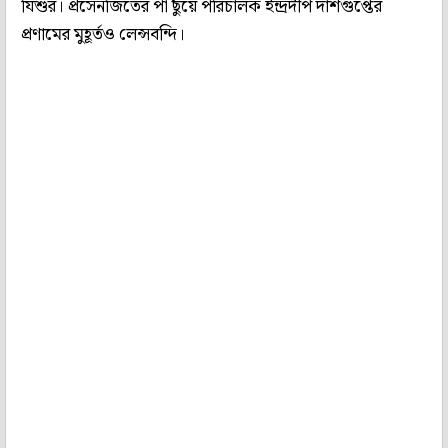
যিশুর। প্রসেনজিতের পা ছুঁয়ে পরিচালক ইন্দ্রদীপ দাশগুপ্তের
প্রণামের মুহূর্তও লেন্সবন্দি।