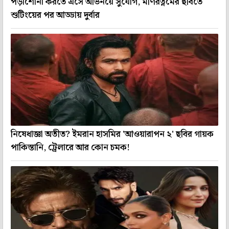
পড়াশোনা করতে এসে অভিনয়ে সুযোগ, মণিরত্নমের ছবিতে
শুটিংয়ের পর আড্ডায় দুর্বার
নিষেধাজ্ঞা অতীত? ইমরান হাসমির 'আওয়ারাপন ২' ছবির গায়ক
পাকিস্তানি, ট্রেলারে আর কোন চমক!