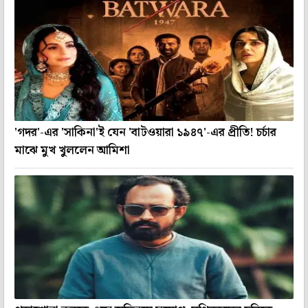
'গদর'-এর 'সাকিনা'ই যেন 'বাটওয়ারা ১৯৪৭'-এর প্রীতি! চর্চার
মাঝে মুখ খুললেন আমিশা