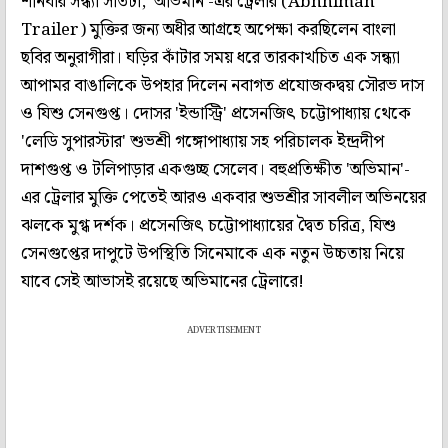
শনিবার সন্ধ্যা সাতটা, 'অভিমান'-এর ট্রেলার (Abhhiman
Trailer) মুক্তির জন্য অধীর আগ্রহে অপেক্ষা করছিলেন বাংলা
ছবির অনুরাগীরা। ঘড়ির কাঁটার সময় ধরে তারকাখচিত এক সন্ধ্যা
আপামর বাঙালিকে উপহার দিলেন নবাগত প্রযোজকদ্বয় সৌরভ দাস
ও যিশু সেনগুপ্ত। দোসর 'ইন্ডাস্ট্রি' প্রসেনজিৎ চট্টোপাধ্যায় থেকে
'লেডি সুপারস্টার' শুভশ্রী গঙ্গোপাধ্যায় সহ পরিচালক ইন্দ্রদীপ
দাশগুপ্ত ও টলিপাড়ার একগুচ্ছ সেলেব। বহুপ্রতিক্ষীত 'অভিমান'-
এর ট্রেলার মুক্তি পেতেই আরও একবার শুভশ্রীর সাবলীল অভিনয়ের
ঝলকে মুগ্ধ দর্শক। প্রসেনজিৎ চট্টোপাধ্যায়ের দ্বৈত চরিত্র, যিশু
সেনগুপ্তের দাপুটে উপস্থিতি সিনেমাকে এক নতুন উচ্চতায় নিয়ে
যাবে সেই আভাসই রয়েছে অভিমানের ট্রেলারে!
ADVERTISEMENT