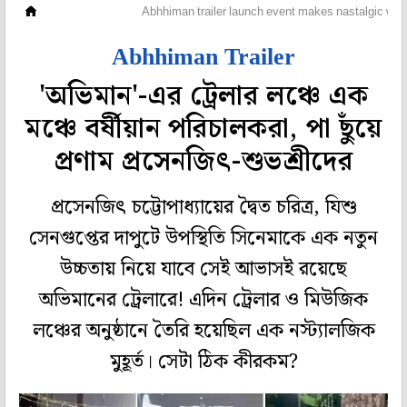
হলি বলি টলি
Abhhiman trailer launch event makes nastalgic with
Abhhiman Trailer
'অভিমান'-এর ট্রেলার লঞ্চে এক
মঞ্চে বর্ষীয়ান পরিচালকরা, পা ছুঁয়ে
প্রণাম প্রসেনজিৎ-শুভশ্রীদের
প্রসেনজিৎ চট্টোপাধ্যায়ের দ্বৈত চরিত্র, যিশু
সেনগুপ্তের দাপুটে উপস্থিতি সিনেমাকে এক নতুন
উচ্চতায় নিয়ে যাবে সেই আভাসই রয়েছে
অভিমানের ট্রেলারে! এদিন ট্রেলার ও মিউজিক
লঞ্চের অনুষ্ঠানে তৈরি হয়েছিল এক নস্ট্যালজিক
মুহূর্ত। সেটা ঠিক কীরকম?