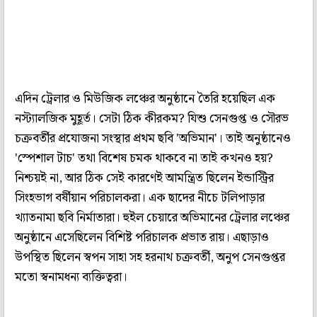
এদিন ট্রেলার ও মিউজিক লঞ্চের অনুষ্ঠানে তৈরি হয়েছিল এক
নস্ট্যালজিক মুহূর্ত। সেটা ঠিক কীরকম? যিশু সেনগুপ্ত ও সৌরভ
চক্রবর্তীর প্রযোজনা সংস্থার প্রথম ছবি 'অভিমান'। তাই অনুষ্ঠানেও
'স্পেশাল টাচ' তথা বিশেষ চমক থাকবে না তাই কখনও হয়?
নিশ্চয়ই না, আর ঠিক সেই কারণেই আমন্ত্রিত ছিলেন ইন্ডাস্ট্রির
সিংহভাগ বর্ষীয়ান পরিচালকরা। এক ছাদের নীচে টলিপাড়ার
খ্যাতনামা ছবি নির্মাতারা। হুইল চেয়ারে অভিমানের ট্রেলার লঞ্চের
অনুষ্ঠানে এসেছিলেন বিশিষ্ট পরিচালক প্রভাত রায়। এছাড়াও
উপস্থিত ছিলেন স্বপন সাহা সহ হরনাথ চক্রবর্তী, অনুপ সেনগুপ্তর
মতো স্বনামধন্য ব্যক্তিত্বরা।