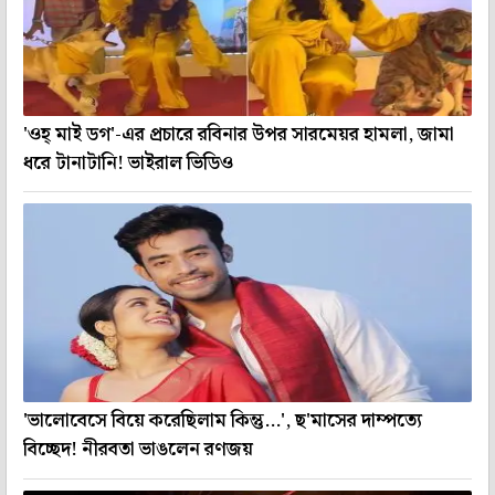
'ওহ্ মাই ডগ'-এর প্রচারে রবিনার উপর সারমেয়র হামলা, জামা
ধরে টানাটানি! ভাইরাল ভিডিও
'ভালোবেসে বিয়ে করেছিলাম কিন্তু...', ছ'মাসের দাম্পত্যে
বিচ্ছেদ! নীরবতা ভাঙলেন রণজয়