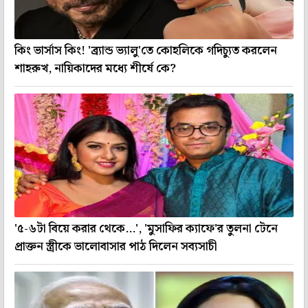
কিং ভার্সাস কিং! 'ব্র্যান্ড ভ্যালু'তে কোহলিকে গদিচ্যুত করলেন
শাহরুখ, নায়িকাদের মধ্যে শীর্ষে কে?
'৫-৬টা বিয়ে করার থেকে...', 'মুসাফির ক্যাফে'র তুলনা টেনে
প্রাক্তন স্ত্রীকে ভালোবাসার পাঠ দিলেন সব্যসাচী