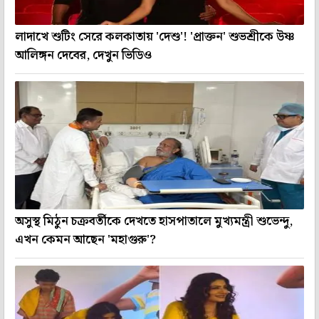
লাদাখে শুটিং সেরে কলকাতায় 'দেশু'! 'প্রাক্তন' শুভশ্রীকে উষ্ণ
আলিঙ্গন দেবের, দেখুন ভিডিও
অসুস্থ মিঠুন চক্রবর্তীকে দেখতে হাসপাতালে মুখ্যমন্ত্রী শুভেন্দু,
এখন কেমন আছেন 'মহাগুরু'?