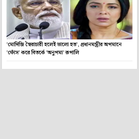
'মোদিজি স্বৈরাচারী হলেই ভালো হত', প্রধানমন্ত্রীর অপমানে
'ফোঁস' করে বিতর্কে 'অনুপমা' রূপালি