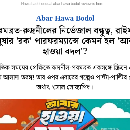
ল্ম রিভিউ
Hawa badol sequal abar hawa bodol review is here
Abar Hawa Bodol
মব্রত-রুদ্রনীলের নির্ভেজাল বন্ধুত্ব, রাই
ুষার 'রক' পারফরম্যান্সে কেমন হল 'আ
হাওয়া বদল'?
্রতিক সময়ের প্রেক্ষিতে রুদ্রনীল-পরমব্রত একসঙ্গে স্ক্রিন
ায় আলাদা তরঙ্গ! তার ওপর এবারের গল্পেও পাল্টা-পাল্টির
অর্থাৎ ‘সোল সোয়্যাপিং’।