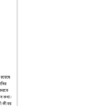
। রয়েছে
যাতির
 করতে
সব কথা।
ী কী হয়