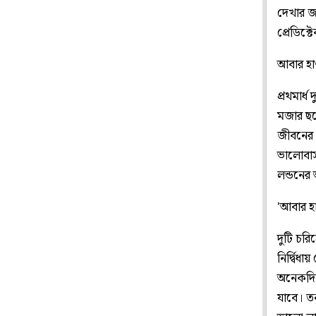
দেখার জ
প্রেডিক্
আবার হ
প্রথমার্ধ
মজার ছল
জীবনের শ
ভালোবাস
লন্ডনের 
'আবার হ
দুটি চরি
নির্দ্বি
অনেকদিন
যাবে। তন