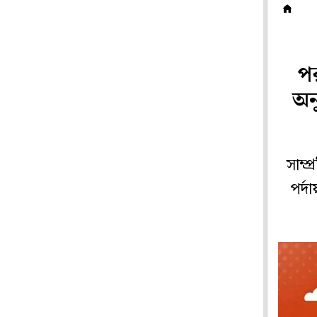
ফি
পর
অন
সাম্প
পর্দ