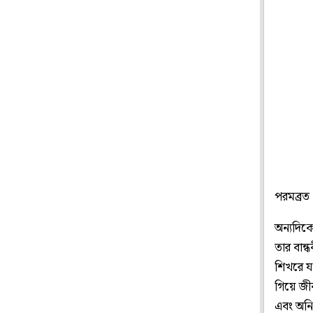
পরমব্রত
অন্যদিকে
তার বান্
শিখরে য
গিয়ে জী
এবং অনি