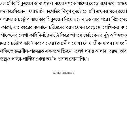
ল ছবির সিক্যুয়েল আনা শক্ত। নয়ের দশকে যাঁদের বেড়ে ওঠা তাঁরা ‘হাও
ছন্দ করেছিলেন। ফ্যান্টাসি-কমেডির নিপুণ বুনটে সে ছবি এখনও মনে রয়ে
পরমব্রত চট্টোপাধ্যায় তার সিক্যুয়েল নিয়ে এলেন ১৩ বছর পরে। নিঃসন্দে
জ। কারণ, এত বছরের ব্যবধানে চরিত্রদের বয়স যেমন বেড়েছে, প্রেক্ষিতও বদ
পাভেলের লেখা কাহিনি-চিত্রনাট্যে ফিরে আসছে ছোটবেলার দুই অভিন্নহৃদয় 
ব্রত চট্টোপাধ্যায়) এবং রাজের (রুদ্রনীল ঘোষ) যৌথ জীবনযাপন। সাম্প্র
রেক্ষিতে রুদ্রনীল-পরমব্রত একসঙ্গে স্ক্রিনে এলেই পর্দায় আলাদা তরঙ্গ! ত
ল্পেও পাল্টা-পাল্টির খেলা অর্থাৎ ‘সোল সোয়্যাপিং’।
ADVERTISEMENT