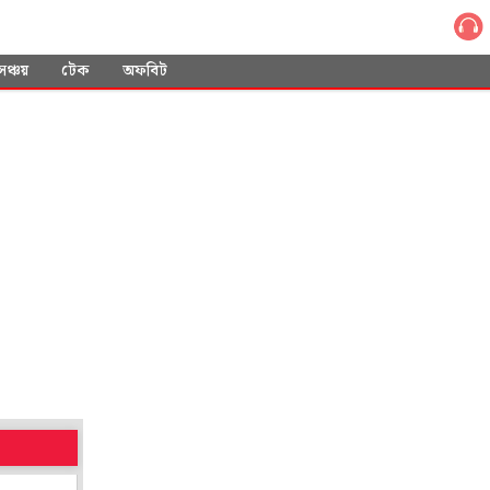
সঞ্চয়
টেক
অফবিট