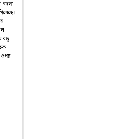
য়া বদল’
 গিয়েছে।
হে
লে
বন্ধু–
তিক
ার ওপর