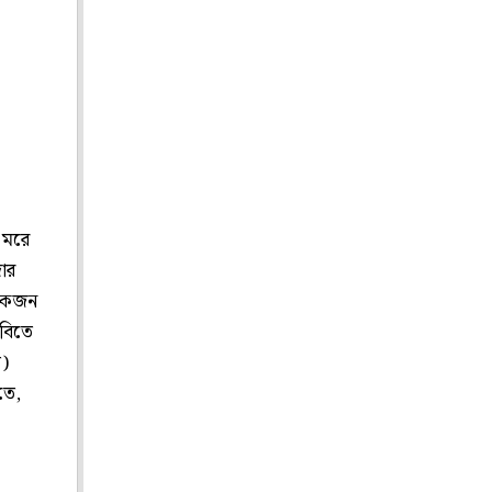
র মরে
দার
 একজন
ছবিতে
ত)
তে,