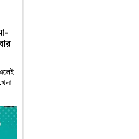
মা-
বার
ে এলেই
 খেলা