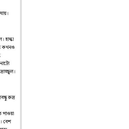
 যায়।
। হাল্কা
ল্য কখনও
ি
নাট্যে
োজ্জ্বল।
্ধু রুদ্র
ে পাওয়া
ই। বেশ