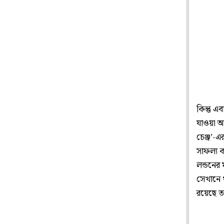
কিন্তু এ
যাওয়া আম
চেঞ্জ’-
সাফল্য 
লন্ডনের 
সেখানে 
রয়েছে ত