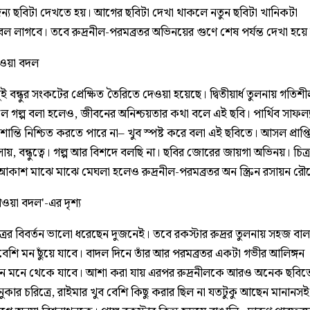
ন্য ছবিটা দেখতে হয়। আগের ছবিটা দেখা থাকলে নতুন ছবিটা খানিকটা
টেবল লাগবে। তবে রুদ্রনীল-পরমব্রতর অভিনয়ের গুণে শেষ পর্যন্ত দেখা হয়ে
াওয়া বদল
 দুই বন্ধুর সংকটের প্রেক্ষিত তৈরিতে দেওয়া হয়েছে। দ্বিতীয়ার্ধ তুলনায় গতিশীল
ে গল্প বলা হলেও, জীবনের অনিশ্চয়তার কথা বলে এই ছবি। পার্থিব সাফ
ান্তি নিশ্চিত করতে পারে না– খুব স্পষ্ট করে বলা এই ছবিতে। আসল প্রাপ্ত
ায়, বন্ধুত্বে। গল্প আর বিশদে বলছি না। ছবির জোরের জায়গা অভিনয়। চিত্র
আকাশ মাঝে মাঝে মেঘলা হলেও রুদ্রনীল-পরমব্রতর অন স্ক্রিন রসায়ন রৌদ্র
াওয়া বদল'-এর দৃশ্য
ত্রের বিবর্তন ভালো ধরেছেন দুজনেই। তবে রকস্টার রুদ্রর তুলনায় সহজ বাল্যবন
ধায় বেশি মন ছুঁয়ে যাবে। বাদল দিনে তাঁর আর পরমব্রতর একটা গভীর আলিঙ্গন
 মনে থেকে যাবে। আশা করা যায় এরপর রুদ্রনীলকে আরও অনেক ছবিত
ুকার চরিত্রে, রাইমার খুব বেশি কিছু করার ছিল না যতটুকু আছেন মানানস