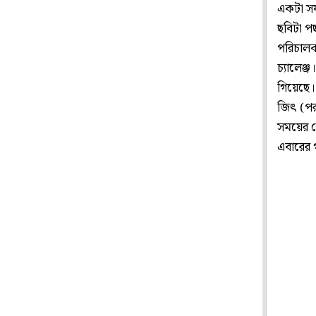
একটা সফ
ছবিটা প
পরিচালক 
চ্যালেঞ্
গিয়েছে। 
জিৎ (পরম
সময়ের প্
এবারের গ