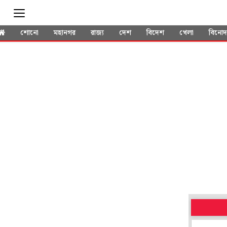
শোনো
মহানগর
রাজ্য
দেশ
বিদেশ
খেলা
বিনো