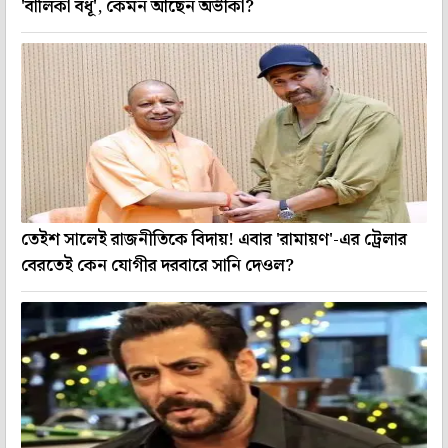
'বালিকা বধূ', কেমন আছেন অভীকা?
তেইশ সালেই রাজনীতিকে বিদায়! এবার 'রামায়ণ'-এর ট্রেলার
বেরতেই কেন যোগীর দরবারে সানি দেওল?