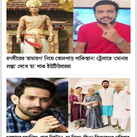
রণবীরের 'রামায়ণ' নিয়ে তোলপাড় পাকিস্তান! ট্রেলারে 'সোনার
লঙ্কা' দেখে 'হা' পাক ইউটিউবাররা