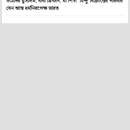
সহোদর মুসলিম, বাবা খ্রিস্টান, মা শিখ! 'হিন্দু' বিক্রান্তের পরিবার
যেন আস্ত ধর্মনিরপেক্ষ ভারত