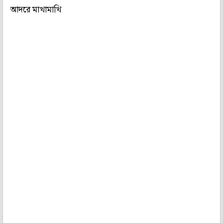
আদরে মাখামাখি