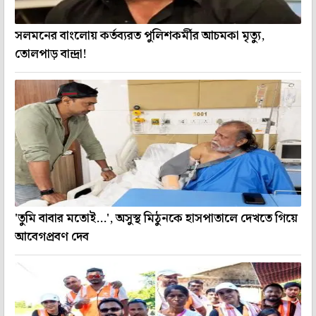
সলমনের বাংলোয় কর্তব্যরত পুলিশকর্মীর আচমকা মৃত্যু,
তোলপাড় বান্দ্রা!
'তুমি বাবার মতোই...', অসুস্থ মিঠুনকে হাসপাতালে দেখতে গিয়ে
আবেগপ্রবণ দেব