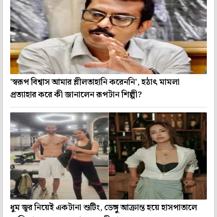
'স্বরূপ বিশ্বাস আমার শ্লীলতাহানি করেননি', হঠাৎ মামলা
প্রত্যাহার করে কী জানালেন রূপটান শিল্পী?
ধুম জ্বর নিয়েই একটানা শুটিং, ডেঙ্গু আক্রান্ত হয়ে হাসপাতালে