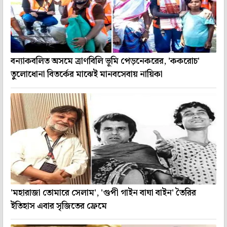
বন্যাকবলিত অসমে ত্রাণবিলি ভূমি পেড়নেকরের, 'ককরোচ'
তুলোধোনা বিতর্কের মাঝেই মানবসেবায় নায়িকা
'মহারাজা তোমারে সেলাম', 'গুপী গাইন বাঘা বাইন' তৈরির
ইতিহাস এবার সৃজিতের ফ্রেমে