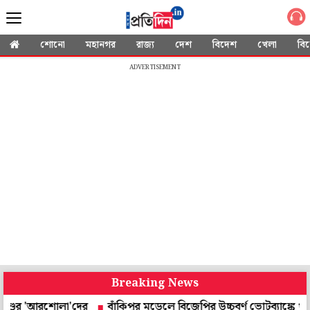
শোনো
মহানগর
রাজ্য
দেশ
বিদেশ
খেলা
বি
ADVERTISEMENT
Breaking News
'আরশোলা'দের
বাঁকিপুর মডেলে বিজেপির উচ্চবর্ণ ভোটব্যাঙ্কে থাবা! পিডিএ-র