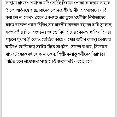
তাছাড়া রাজেশ শর্মাকে যদি সেটেই বিষাক্ত পোকা কামড়ায় তাহলে
তাঁকে অবিলম্বে হায়দ্রাবাদের কোনও শীর্ষস্থানীয় হাসপাতালে ভর্তি
করা হল না কেন? এহেন একগুচ্ছ প্রশ্ন তুলে 'ফৌজি' নির্মাতাদের
কাছে রাজেশ শর্মার চিকিৎসার যাবতীয় দারভার বহনের দাবি তুলেছে
সর্বভারতীয় সিনে সংগঠন। তদন্তে নির্মাতাদের কোনও গাফিলতি ধরা
পড়লে মুখ্যমন্ত্রী রেবন্ত রেড্ডির কাছে কঠোর আইনি ব্যবস্থা নেওয়ার
আর্জিও জানিয়েছে সংশ্লিষ্ট সিনে সংগঠন। তাঁদের কথায়, সিনেমার
বাজেট যেরকমই হোক না কেন, শিল্পী-কলাকুশলীদের নিরাপত্তা
বিঘ্নিত হলে প্রযোজনা সংস্থাকেই জবাবদিহি করতে হবে।