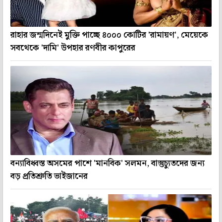
রাহার জন্মদিনেই মুক্তি পাচ্ছে ৪০০০ কোটির 'রামায়ণ', মেয়েকে
সবথেকে 'দামি' উপহার রণবীর কাপুরের
বন্যাবিধ্বস্ত অসমের পাশে 'মানবিক' সলমন, বাস্তুচ্যুতদের জন্য
বড় প্রতিশ্রুতি ভাইজানের