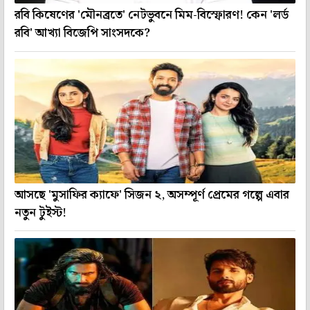
রবি কিষেণের 'মৌনব্রতে' নেটভুবনে মিম-বিস্ফোরণ! কেন 'লর্ড
রবি' আখ্যা বিজেপি সাংসদকে?
আসছে 'মুসাফির ক্যাফে' সিজন ২, অসম্পূর্ণ প্রেমের গল্পে এবার
নতুন টুইস্ট!