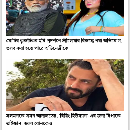
মোদির কুরুচিকর ছবি প্রদর্শনে শ্রীলেখার বিরুদ্ধে নয়া অভিযোগ,
তলব করা হতে পারে অভিনেত্রীকে
সলমনকে সমন আদালতের, 'বিয়িং হিউম্যান'-এর জন্য বিপাকে
ভাইজান, তলব বোনকেও