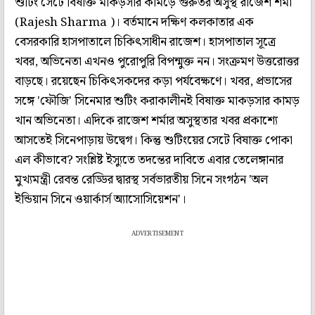
শুটিং সেটে বিষাক্ত মাকড়সার কামড়ে গুরুতর অসুস্থ রাজেশ শর্মা
(Rajesh Sharma )। বর্তমানে দক্ষিণ কলকাতার এক
বেসরকারি হাসপাতালে চিকিৎসাধীন রাজেশ। হাসপাতাল সূত্রে
খবর, অভিনেতা এখনও পুরোপুরি বিপন্মুক্ত নন। সংক্রমণ উত্তরোত্তর
বাড়ছে। রয়েছেন চিকিৎসকদের কড়া পর্যবেক্ষণে। খবর, প্রভাসের
সঙ্গে 'ফৌজি' সিনেমার শুটিং করাকালীনই বিষাক্ত মাকড়সার কামড়
খান অভিনেতা। এদিকে রাজেশ শর্মার অসুস্থতার খবর প্রকাশ্যে
আসতেই সিনেপাড়ায় উদ্বেগ। কিন্তু শুটিংয়ের সেটে বিষাক্ত পোকা
এল কীভাবে? সংশ্লিষ্ট ইস্যুতে তদন্তের দাবিতে এবার তেলেঙ্গানার
মুখ্যমন্ত্রী রেবন্ত রেড্ডির দ্বারস্থ সর্বভারতীয় সিনে সংগঠন 'অল
ইন্ডিয়ান সিনে ওয়ার্কার্স অ্যাসোসিয়েশন'।
ADVERTISEMENT