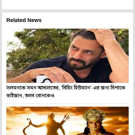
Related News
সলমনকে সমন আদালতের, 'বিয়িং হিউম্যান'-এর জন্য বিপাকে
ভাইজান, তলব বোনকেও