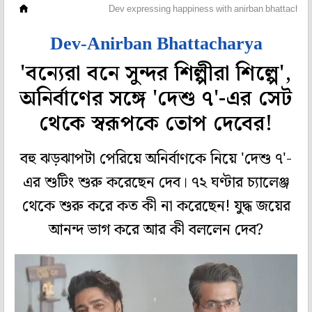
হলি বলি টলি
Dev expressing happiness with anirban bhattachary
Dev-Anirban Bhattacharya
'বন্যেরা বনে সুন্দর শিল্পীরা শিল্পে',
অনির্বাণের সঙ্গে 'দেশু ৭'-এর সেট
থেকে স্বরূপকে তোপ দেবের!
বহু ঝড়ঝাপটা পেরিয়ে অনির্বাণকে নিয়ে 'দেশু ৭'-
এর শুটিং শুরু করেছেন দেব। ৭২ ঘণ্টার চ্যালেঞ্জ
থেকে শুরু করে কত কী না করেছেন! যুদ্ধ জয়ের
আনন্দ ভাগ করে আর কী বললেন দেব?