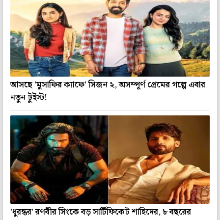
আসছে 'মুসাফির ক্যাফে' সিজন ২, অসম্পূর্ণ প্রেমের গল্পে এবার
নতুন টুইস্ট!
'ধুরন্ধর' রণবীর সিংকে বড় সার্টিফিকেট শাহিদের, ৮ বছরের