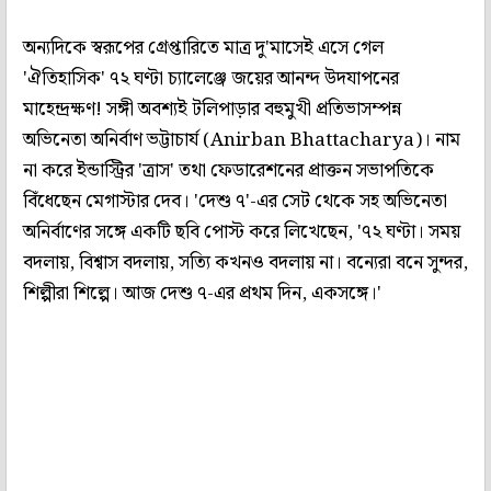
অন্যদিকে স্বরূপের গ্রেপ্তারিতে মাত্র দু'মাসেই এসে গেল
'ঐতিহাসিক' ৭২ ঘণ্টা চ্যালেঞ্জে জয়ের আনন্দ উদযাপনের
মাহেন্দ্রক্ষণ! সঙ্গী অবশ্যই টলিপাড়ার বহুমুখী প্রতিভাসম্পন্ন
অভিনেতা অনির্বাণ ভট্টাচার্য (Anirban Bhattacharya)। নাম
না করে ইন্ডাস্ট্রির 'ত্রাস' তথা ফেডারেশনের প্রাক্তন সভাপতিকে
বিঁধেছেন মেগাস্টার দেব। 'দেশু ৭'-এর সেট থেকে সহ অভিনেতা
অনির্বাণের সঙ্গে একটি ছবি পোস্ট করে লিখেছেন, '৭২ ঘণ্টা। সময়
বদলায়, বিশ্বাস বদলায়, সত‍্যি কখনও বদলায় না। বন‍্যেরা বনে সুন্দর,
শিল্পীরা শিল্পে। আজ দেশু ৭-এর প্রথম দিন, একসঙ্গে।'