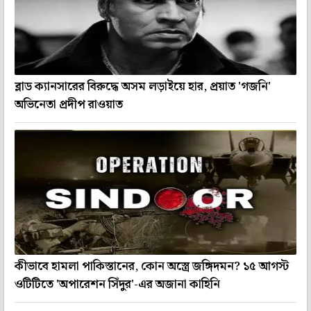
ব্লাড ক্যানসারের বিরুদ্ধে অসম লড়াইয়ে হার, প্রয়াত 'গজনি'
অভিনেতা প্রদীপ রাওয়াত
কীভাবে হামলা পাকিস্তানের, কোন অস্ত্রে জঙ্গিদমন? ১৫ আগস্ট
ওটিটিতে 'অপারেশন সিঁদুর'-এর অজানা কাহিনি