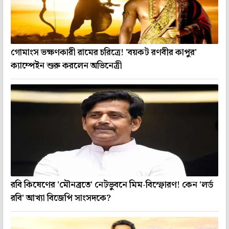
গোমাংস ভক্ষণকারী রামের চরিত্রে! 'বয়কট রণবীর কাপুর'
ক্যাম্পেইন শুরু করলেন অভিনেত্রী
রবি কিষেণের 'মৌনব্রতে' নেটভুবনে মিম-বিস্ফোরণ! কেন 'লর্ড
রবি' আখ্যা বিজেপি সাংসদকে?