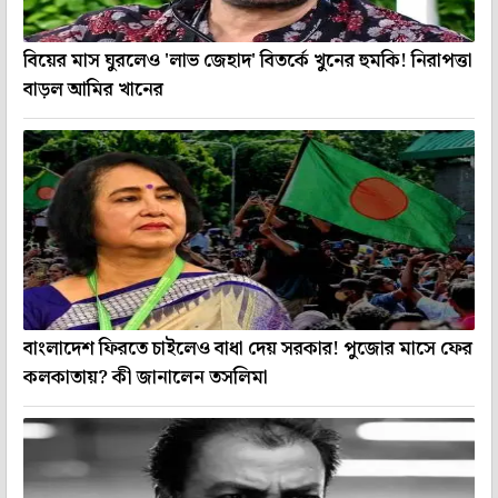
বিয়ের মাস ঘুরলেও 'লাভ জেহাদ' বিতর্কে খুনের হুমকি! নিরাপত্তা
বাড়ল আমির খানের
বাংলাদেশ ফিরতে চাইলেও বাধা দেয় সরকার! পুজোর মাসে ফের
কলকাতায়? কী জানালেন তসলিমা