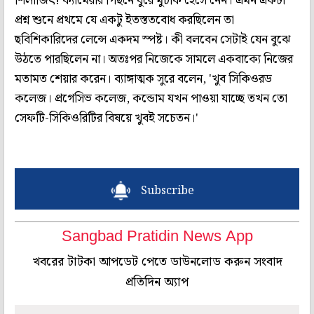
শিলাজিৎ! ক্যামেরার পিছনে ঘুরে মুচকি হেসে নেন। এমন একটা
প্রশ্ন শুনে প্রথমে যে একটু ইতস্ততবোধ করছিলেন তা
ছবিশিকারিদের লেন্সে একদম স্পষ্ট। কী বলবেন সেটাই যেন বুঝে
উঠতে পারছিলেন না। অতঃপর নিজেকে সামলে একবাক্যে নিজের
মতামত শেয়ার করেন। ব্যাঙ্গাত্মক সুরে বলেন, 'খুব সিকিওরড
কলেজ। প্রগেসিভ কলেজ, কন্ডোম যখন পাওয়া যাচ্ছে তখন তো
সেফটি-সিকিওরিটির বিষয়ে খুবই সচেতন।'
Subscribe
Sangbad Pratidin News App
খবরের টাটকা আপডেট পেতে ডাউনলোড করুন সংবাদ
প্রতিদিন অ্যাপ