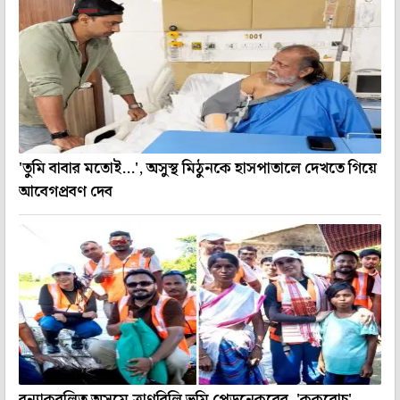
'তুমি বাবার মতোই...', অসুস্থ মিঠুনকে হাসপাতালে দেখতে গিয়ে
আবেগপ্রবণ দেব