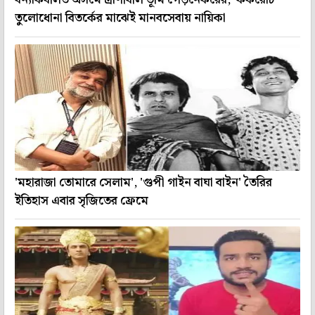
বন্যাকবলিত অসমে ত্রাণবিলি ভূমি পেড়নেকরের, 'ককরোচ'
তুলোধোনা বিতর্কের মাঝেই মানবসেবায় নায়িকা
'মহারাজা তোমারে সেলাম', 'গুপী গাইন বাঘা বাইন' তৈরির
ইতিহাস এবার সৃজিতের ফ্রেমে