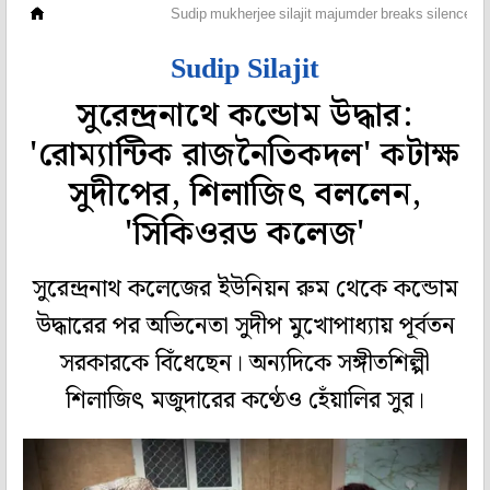
হলি বলি টলি
Sudip mukherjee silajit majumder breaks silence o
Sudip Silajit
সুরেন্দ্রনাথে কন্ডোম উদ্ধার:
'রোম্যান্টিক রাজনৈতিকদল' কটাক্ষ
সুদীপের, শিলাজিৎ বললেন,
'সিকিওরড কলেজ'
সুরেন্দ্রনাথ কলেজের ইউনিয়ন রুম থেকে কন্ডোম
উদ্ধারের পর অভিনেতা সুদীপ মুখোপাধ্যায় পূর্বতন
সরকারকে বিঁধেছেন। অন্যদিকে সঙ্গীতশিল্পী
শিলাজিৎ মজুদারের কণ্ঠেও হেঁয়ালির সুর।