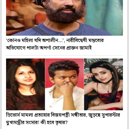
'কোনও মহিলা যদি অশালীন...', নারীবিদ্বেষী মন্তব্যের
অভিযোগে পালটা অপর্ণা সেনের প্রাক্তন জামাই
ডিভোর্স মামলা প্রত্যাহার বিজয়পত্নী সঙ্গীতার, জুড়ছে সুপারস্টার
মুখ্যমন্ত্রীর সংসার! কী হবে তৃষার?