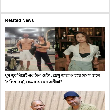
Related News
ধুম জ্বর নিয়েই একটানা শুটিং, ডেঙ্গু আক্রান্ত হয়ে হাসপাতালে
'বালিকা বধূ', কেমন আছেন অভীকা?