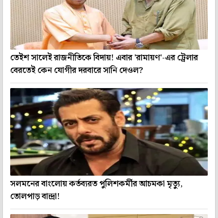
তেইশ সালেই রাজনীতিকে বিদায়! এবার 'রামায়ণ'-এর ট্রেলার
বেরতেই কেন যোগীর দরবারে সানি দেওল?
সলমনের বাংলোয় কর্তব্যরত পুলিশকর্মীর আচমকা মৃত্যু,
তোলপাড় বান্দ্রা!