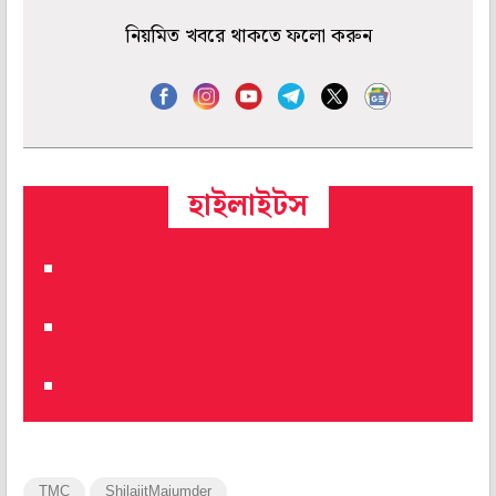
নিয়মিত খবরে থাকতে ফলো করুন
হাইলাইটস
TMC
ShilajitMajumder