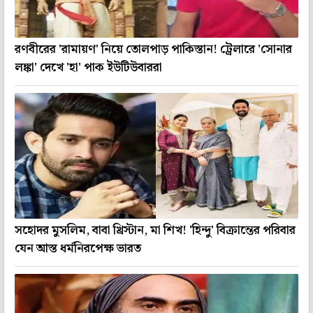
রণবীরের 'রামায়ণ' নিয়ে তোলপাড় পাকিস্তান! ট্রেলারে 'সোনার
লঙ্কা' দেখে 'হা' পাক ইউটিউবাররা
সহোদর মুসলিম, বাবা খ্রিস্টান, মা শিখ! 'হিন্দু' বিক্রান্তের পরিবার
যেন আস্ত ধর্মনিরপেক্ষ ভারত