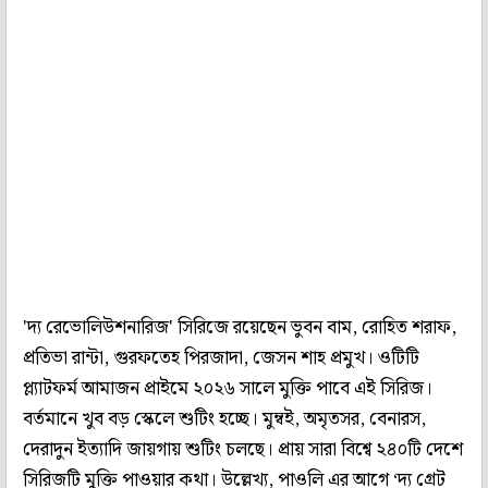
'দ‌্য রেভোলিউশনারিজ' সিরিজে রয়েছেন ভুবন বাম, রোহিত শরাফ,
প্রতিভা রান্টা, গুরফতেহ পিরজাদা, জেসন শাহ প্রমুখ। ওটিটি
প্ল্যাটফর্ম আমাজন প্রাইমে ২০২৬ সালে মুক্তি পাবে এই সিরিজ।
বর্তমানে খুব বড় স্কেলে শুটিং হচ্ছে। মুম্বই, অমৃতসর, বেনারস,
দেরাদুন ইত‌্যাদি জায়গায় শুটিং চলছে। প্রায় সারা বিশ্বে ২৪০টি দেশে
সিরিজটি মুক্তি পাওয়ার কথা। উল্লেখ্য, পাওলি এর আগে ‘দ‌্য গ্রেট