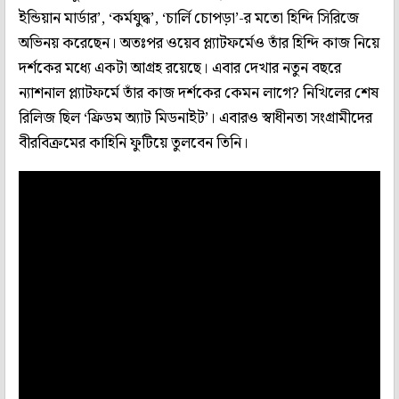
ইন্ডিয়ান মার্ডার’, ‘কর্মযুদ্ধ’, ‘চার্লি চোপড়া’-র মতো হিন্দি সিরিজে
অভিনয় করেছেন। অতঃপর ওয়েব প্ল‌্যাটফর্মেও তাঁর হিন্দি কাজ নিয়ে
দর্শকের মধ্যে একটা আগ্রহ রয়েছে। এবার দেখার নতুন বছরে
ন‌্যাশনাল প্ল‌্যাটফর্মে তাঁর কাজ দর্শকের কেমন লাগে? নিখিলের শেষ
রিলিজ ছিল ‘ফ্রিডম অ‌্যাট মিডনাইট’। এবারও স্বাধীনতা সংগ্রামীদের
বীরবিক্রমের কাহিনি ফুটিয়ে তুলবেন তিনি।