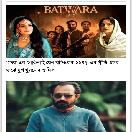
'গদর'-এর 'সাকিনা'ই যেন 'বাটওয়ারা ১৯৪৭'-এর প্রীতি! চর্চার
মাঝে মুখ খুললেন আমিশা