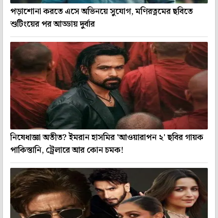
পড়াশোনা করতে এসে অভিনয়ে সুযোগ, মণিরত্নমের ছবিতে
শুটিংয়ের পর আড্ডায় দুর্বার
নিষেধাজ্ঞা অতীত? ইমরান হাসমির 'আওয়ারাপন ২' ছবির গায়ক
পাকিস্তানি, ট্রেলারে আর কোন চমক!