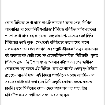
কোন সিরিজে দেখা যাবে পাওলি দামকে? জানা গেল, নিখিল
আদবানির 'দ‌্য রেভোলিউশনারিজ' সিরিজে বলিউড অভিনেতাদের
পাশে দেখা যাবে বঙ্গকন্যাকে। সদ‌্য প্রকাশ্যে এসেছে সেই হিন্দি
সিরিজের ফার্স্ট লুক। সেখানেই বলিউডের তারকাদের পাশে
একঝলক দেখা গেল পাওলিকে। গল্পটি কীরকম? সঞ্জয় সান‌্যালের
বই অবলম্বনেই তৈরি হচ্ছে 'দ‌্য রেভোলিউশনারিজ' সিরিজটি। মূলত
পিরিয়ড ড্রামা। ব্রিটিশ শাসনের অবসান ঘটাতে ভারতের স্বাধীনতা
যোদ্ধাদের গল্প বলবে এই সিরিজ। আর সেখানেই গুরুত্বপূর্ণ চরিত্রে
রয়েছেন পাওলি দাম। এই বিষয়ে পাওলিকে সংবাদ প্রতিদিন-এর
তরফে যোগাযোগ করা হলে তিনি এক্ষুনি কোনও মন্তব‌্য করতে
চাননি। তবে সিরিজের ঝলক দেখে আন্দাজ করা যায়, তাঁর
চরিত্রটিও হয়তো স্বাধীনতা সংগ্রামের সঙ্গে যুক্ত।