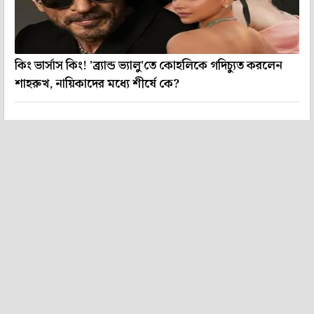
কিং ভার্সাস কিং! 'ব্র্যান্ড ভ্যালু'তে কোহলিকে গদিচ্যুত করলেন
শাহরুখ, নায়িকাদের মধ্যে শীর্ষে কে?