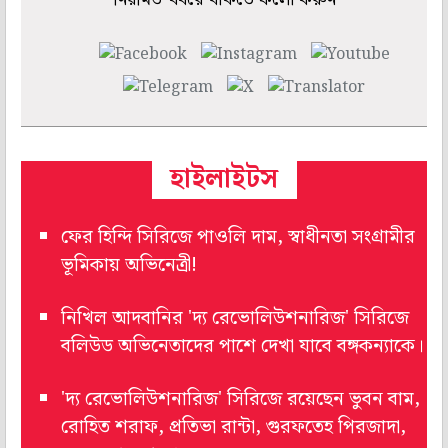
হাইলাইটস
ফের হিন্দি সিরিজে পাওলি দাম, স্বাধীনতা সংগ্রামীর
ভূমিকায় অভিনেত্রী!
নিখিল আদবানির 'দ‌্য রেভোলিউশনারিজ' সিরিজে
বলিউড অভিনেতাদের পাশে দেখা যাবে বঙ্গকন্যাকে।
'দ‌্য রেভোলিউশনারিজ' সিরিজে রয়েছেন ভুবন বাম,
রোহিত শরাফ, প্রতিভা রান্টা, গুরফতেহ পিরজাদা,