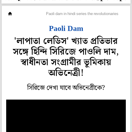
হলি বলি টলি
Paoli dam in hindi series the revolutionaries
Paoli Dam
'লাপাতা লেডিস' খ্যাত প্রতিভার
সঙ্গে হিন্দি সিরিজে পাওলি দাম,
স্বাধীনতা সংগ্রামীর ভূমিকায়
অভিনেত্রী!
সিরিজে দেখা যাবে অভিনেত্রীকে?