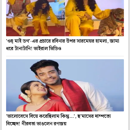
'ওহ্ মাই ডগ'-এর প্রচারে রবিনার উপর সারমেয়র হামলা, জামা
ধরে টানাটানি! ভাইরাল ভিডিও
'ভালোবেসে বিয়ে করেছিলাম কিন্তু...', ছ'মাসের দাম্পত্যে
বিচ্ছেদ! নীরবতা ভাঙলেন রণজয়