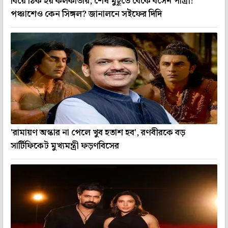
বিয়ে ঠিক হয় কলকাতায়, শেষ মুহূর্তে বেঁকে বসেন পাত্রী!
পঞ্চাশেও কেন সিঙ্গল? জানালনে সইফের দিদি
'রামায়ণ অস্কার না পেলে খুব হতাশ হব', রণবীরকে বড়
সার্টিফিকেট মুখ্যমন্ত্রী ফড়ণবিসের