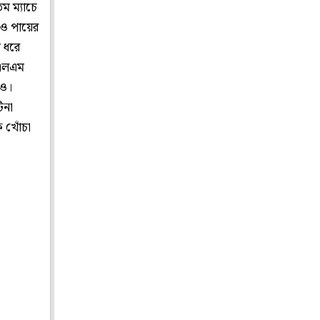
তম ম্যাচে
েও পায়ের
 ধরে
 'এলএম
েও।
িনা
ে খোঁচা