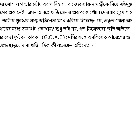
র সোশাল পাড়ার চর্চায় অরূপ বিশ্বাস। রাজ্যের প্রাক্তন মন্ত্রীকে নিয়ে এইমুহূর
মিমের অন্ত নেই। এমন আবহে ঋদ্ধি সেনও অরূপকে খোঁচা দেওয়ার সুযোগ হ
জাতীয় পুরস্কার প্রাপ্ত অভিনেতা মনে করিয়ে দিয়েছেন যে, প্রকৃত খেলা আ
োগানের মধ্যে তফাৎটা কোথায়? শুধু তাই নয়, গত ডিসেম্বরের স্মৃতি আউড়ে
লের সেরা ফুটবল তারকা' (G.O.A.T) মেসির সঙ্গে অনভিপ্রেত আচরণের জন্
ধতেও ছাড়লেন না ঋদ্ধি। ঠিক কী বলেছেন অভিনেতা?