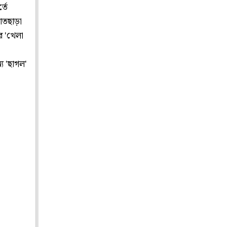
্তে
াতছাড়া
র 'খেলা
য 'ছাগল'