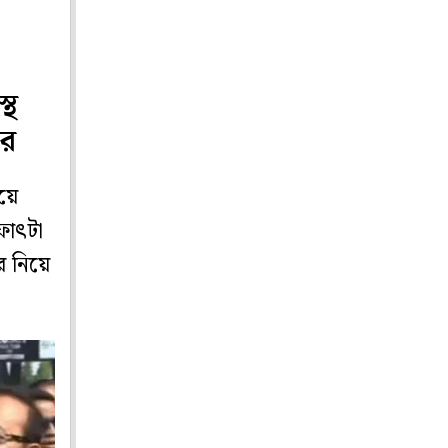
্থ
ির
িয়ে
ফাৎটা
র নিয়ে