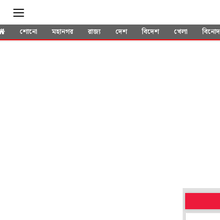
শোনো
মহানগর
রাজ্য
দেশ
বিদেশ
খেলা
বিনো