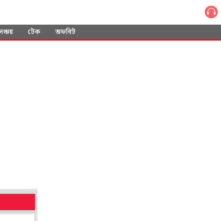
সঞ্চয়
টেক
অফবিট