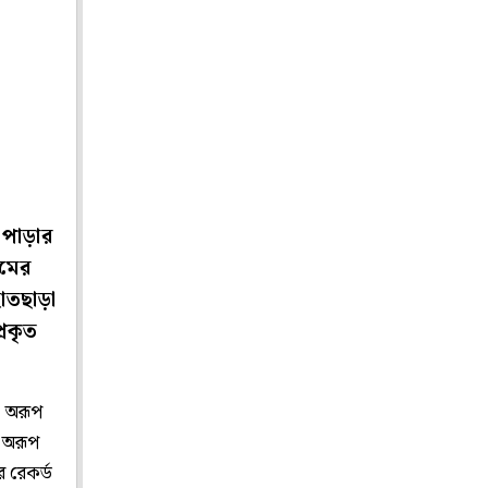
পাড়ার
মিমের
তছাড়া
্রকৃত
ী অরূপ
ে অরূপ
 রেকর্ড