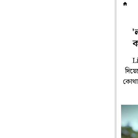
হ
'
ক
Li
দিয়ে
কোথায়