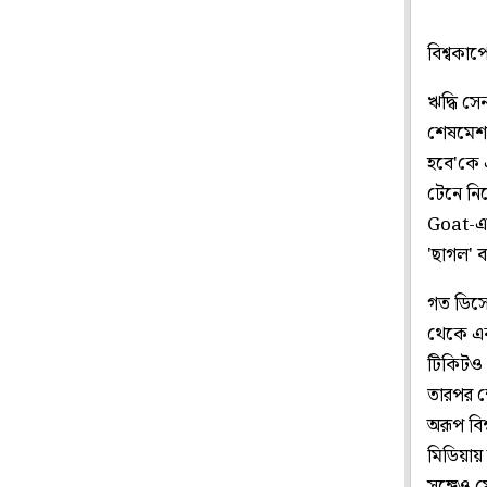
বিশ্বকা
ঋদ্ধি স
শেষমেশ 
হবে'কে এ
টেনে নি
Goat-এর 
'ছাগল' ব
গত ডিসে
থেকে এক
টিকিটও ক
তারপর ক্
অরূপ বি
মিডিয়ায় 