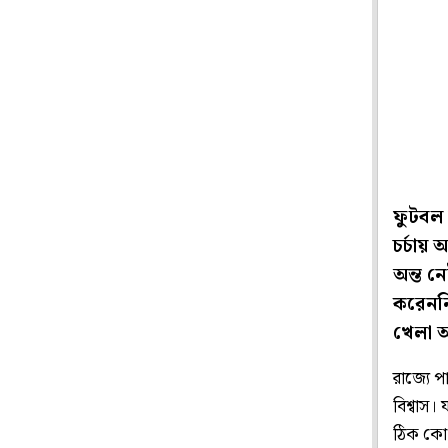
ফুটবল 
চর্চায় 
অন্ত ন
করেননি
খেলা আ
রাজ্যে প
বিশ্বাস।
ঠিক কোথ