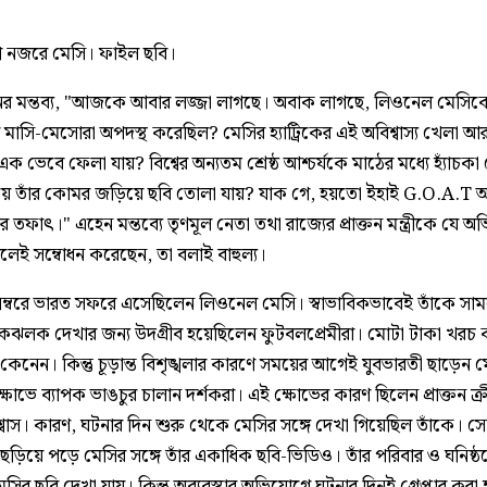
পে নজরে মেসি। ফাইল ছবি।
েনর মন্তব্য, "আজকে আবার লজ্জা লাগছে। অবাক লাগছে, লিওনেল মেসিক
মাসি-মেসোরা অপদস্থ করেছিল? মেসির হ্যাট্রিকের এই অবিশ্বাস্য খেলা আ
ক ভেবে ফেলা যায়? বিশ্বের অন্যতম শ্রেষ্ঠ আশ্চর্যকে মাঠের মধ্যে হ্যাঁচকা
য়ে তাঁর কোমর জড়িয়ে ছবি তোলা যায়? যাক গে, হয়তো ইহাই G.O.A.T 
তফাৎ।" এহেন মন্তব্যে তৃণমূল নেতা তথা রাজ্যের প্রাক্তন মন্ত্রীকে যে অ
লেই সম্বোধন করেছেন, তা বলাই বাহুল্য।
ম্বরে ভারত সফরে এসেছিলেন লিওনেল মেসি। স্বাভাবিকভাবেই তাঁকে সা
ঝলক দেখার জন্য উদগ্রীব হয়েছিলেন ফুটবলপ্রেমীরা। মোটা টাকা খরচ 
েনেন। কিন্তু চূড়়ান্ত বিশৃঙ্খলার কারণে সময়ের আগেই যুবভারতী ছাড়েন 
ষোভে ব্যাপক ভাঙচুর চালান দর্শকরা। এই ক্ষোভের কারণ ছিলেন প্রাক্তন ক্রীড়
শ্বাস। কারণ, ঘটনার দিন শুরু থেকে মেসির সঙ্গে দেখা গিয়েছিল তাঁকে। 
ছড়িয়ে পড়ে মেসির সঙ্গে তাঁর একাধিক ছবি-ভিডিও। তাঁর পরিবার ও ঘনিষ্ঠ