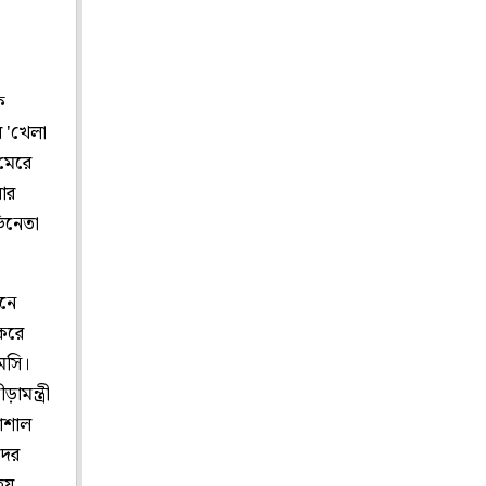
ে
র 'খেলা
 মেরে
আর
ভিনেতা
মনে
করে
মেসি।
ামন্ত্রী
সোশাল
দের