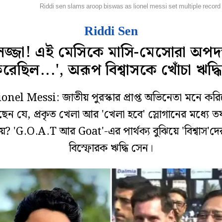
লি বলি টলি
Riddi sen slams aroop biswas as lionel messi set multiple record
Riddi Sen
লজ্জা! এই মেসিকে মাসি-মেসোরা অপদস
রেছিল...', অরূপ বিশ্বাসকে খোঁচা ঋদ্ধ
onel Messi: জাতীয় পুরস্কার প্রাপ্ত অভিনেতা মনে কর
ছেন যে, প্রকৃত খেলা আর 'খেলা হবে' স্লোগানের মধ্যে ত
? 'G.O.A.T আর Goat'-এর পার্থক্য বুঝিয়ে 'বিশ্বাস'দে
বিস্ফোরক ঋদ্ধি সেন।