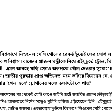
বিশ্বকাপে লিওনেল মেসি গোলের রেকর্ড ছুঁতেই ফের সোশাল 
অরূপ বিশ্বাস। রাজ্যের প্রাক্তন মন্ত্রীকে নিয়ে এইমুহূর্তে ট্রোল, 
েই। এমন আবহে ঋদ্ধি সেনও অরূপকে খোঁচা দেওয়ার সুযোগ হা
। জাতীয় পুরস্কার প্রাপ্ত অভিনেতা মনে করিয়ে দিয়েছেন যে, প
র 'খেলা হবে' স্লোগানের মধ্যে তফাৎটা কোথায়?
ালাবদলের পর থেকেই মেসি কাণ্ডে আইনি জটে জর্জরিত প্রাক্তন ক্রীড়ামন্ত্র
 যদিও আদালতের নির্দেশ সত্ত্বেও পুলিশি হাজিরা এড়িয়েছেন তিনি। এইমুহূর্ত
ায়, সেটাও অজানা। এমতাবস্থায় ফুটবল বিশ্বকাপে লিওনেল মেসি গোলের