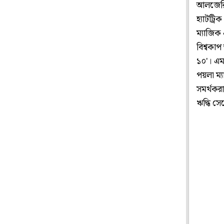
আলজেরিয়া
হ্যাটট্র
ম্যাজিক
বিশ্বকাপ
১০'। এম
পয়লা ম্য
সমর্থকরা
ঋদ্ধি স