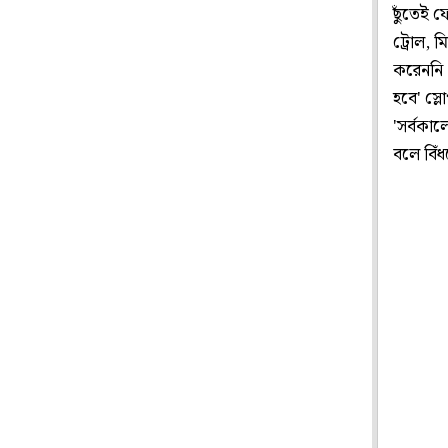
ছুঁতেই ফে
ট্রোল, 
করেননি। 
হবে' স্ল
'সর্বকা
বলে বিঁ