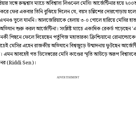
র সঙ্গে রুদ্ধশ্বাস ম্যাচে অবিশ্বাস্য লিওনেল মেসি! আর্জেন্টিনার হয়ে ২০০
িক করে ফের একবার তিনি বুঝিয়ে দিলেন যে, বয়স চল্লিশের দোরগোড়ায় হল
 এখনও ভুলে যাননি। আলজেরিয়াকে হেলায় ৩-০ গোলে হারিয়ে মেসির হাত
 অভিযান শুরু করল আর্জেন্টিনা। সংশ্লিষ্ট ম্যাচে একাধিক রেকর্ড গড়েছেন
নকী পিছনে ফেলে দিয়েছেন পর্তুগিজ মহাতারকা ক্রিশ্চিয়ানো রোনাল্ডোক
াচেই মেসির এহেন রাজকীয় অভিযানে বিশ্বজুড়ে উন্মাদনায় ফুটছেন আর্জেন্ট
। এমন আবহেই গত ডিসেম্বরের মেসি কাণ্ডের স্মৃতি আউড়ে অরূপ বিশ্বাসক
েনের (Riddi Sen)।
ADVERTISEMENT