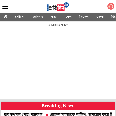
শোনো
মহানগর
রাজ্য
দেশ
বিদেশ
খেলা
বি
ADVERTISEMENT
Breaking News
ণমূল নেতা নজরুল
প্রাক্তন মমতাকে নালিশ, অনুরোধ করে চিঠি! উত্তর দেবেন স্