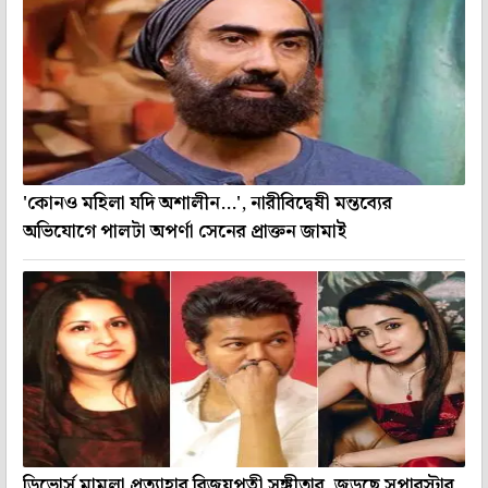
'কোনও মহিলা যদি অশালীন...', নারীবিদ্বেষী মন্তব্যের
অভিযোগে পালটা অপর্ণা সেনের প্রাক্তন জামাই
ডিভোর্স মামলা প্রত্যাহার বিজয়পত্নী সঙ্গীতার, জুড়ছে সুপারস্টার