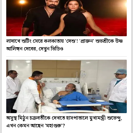
লাদাখে শুটিং সেরে কলকাতায় 'দেশু'! 'প্রাক্তন' শুভশ্রীকে উষ্ণ
আলিঙ্গন দেবের, দেখুন ভিডিও
অসুস্থ মিঠুন চক্রবর্তীকে দেখতে হাসপাতালে মুখ্যমন্ত্রী শুভেন্দু,
এখন কেমন আছেন 'মহাগুরু'?