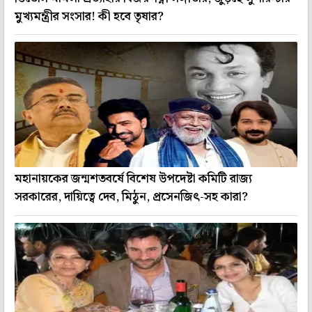
মুখ্যমন্ত্রীর সংসার! কী হবে তৃষার?
মহানায়কের জন্মশতবর্ষে বিশেষ উপদেষ্টা কমিটি রাজ্য
সরকারের, দায়িত্বে দেব, মিঠুন, প্রসেনজিৎ-সহ কারা?