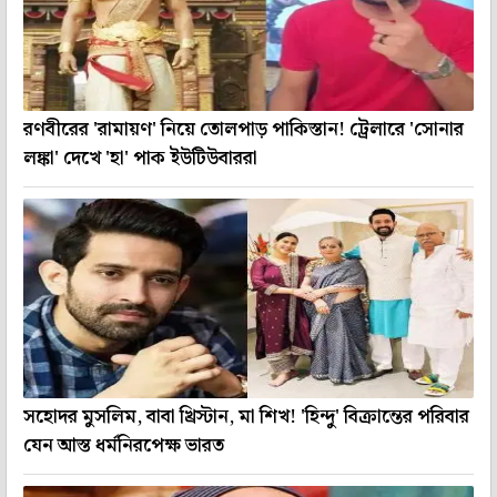
রণবীরের 'রামায়ণ' নিয়ে তোলপাড় পাকিস্তান! ট্রেলারে 'সোনার
লঙ্কা' দেখে 'হা' পাক ইউটিউবাররা
সহোদর মুসলিম, বাবা খ্রিস্টান, মা শিখ! 'হিন্দু' বিক্রান্তের পরিবার
যেন আস্ত ধর্মনিরপেক্ষ ভারত