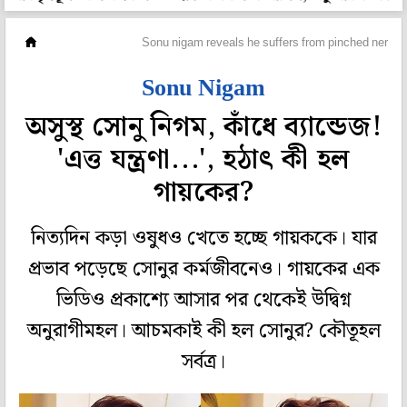
হলি বলি টলি
Sonu nigam reveals he suffers from pinched nerves
Sonu Nigam
অসুস্থ সোনু নিগম, কাঁধে ব্যান্ডেজ!
'এত্ত যন্ত্রণা...', হঠাৎ কী হল
গায়কের?
নিত্যদিন কড়া ওষুধও খেতে হচ্ছে গায়ককে। যার
প্রভাব পড়েছে সোনুর কর্মজীবনেও। গায়কের এক
ভিডিও প্রকাশ্যে আসার পর থেকেই উদ্বিগ্ন
অনুরাগীমহল। আচমকাই কী হল সোনুর? কৌতূহল
সর্বত্র।