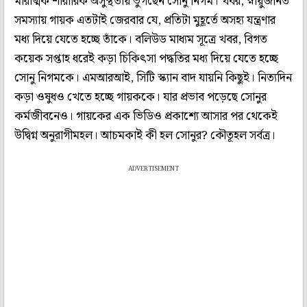
মারাত্মক শারীরিক অসুস্থতায় ভুগছেন সোনু নিগম। খবর, স্নায়ুজনিত
সমস্যায় গায়ক এতটাই জেরবার যে, প্রতিটা মুহূর্তে অসহ্য যন্ত্রণার
মধ্য দিয়ে যেতে হচ্ছে তাঁকে। বলিউড মাধ্যম সূত্রে খবর, বিগত
কয়েক সপ্তাহ ধরেই কড়া চিকিৎসা পদ্ধতির মধ্য দিয়ে যেতে হচ্ছে
সোনু নিগমকে। এমআরআই, সিটি স্ক্যান বাদ যায়নি কিছুই। নিত্যদিন
কড়া ওষুধও খেতে হচ্ছে গায়ককে। যার প্রভাব পড়েছে সোনুর
কর্মজীবনেও। গায়কের এক ভিডিও প্রকাশ্যে আসার পর থেকেই
উদ্বিগ্ন অনুরাগীমহল। আচমকাই কী হল সোনুর? কৌতূহল সর্বত্র।
ADVERTISEMENT