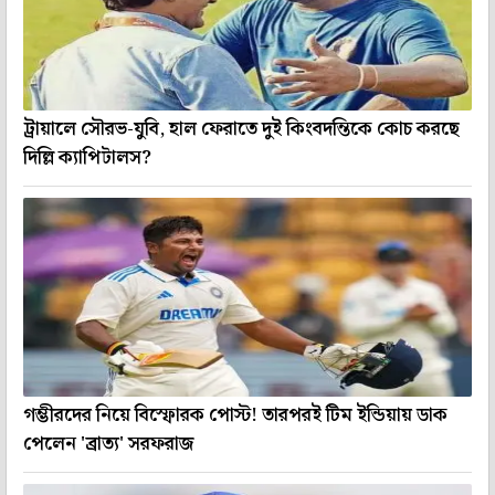
ট্রায়ালে সৌরভ-যুবি, হাল ফেরাতে দুই কিংবদন্তিকে কোচ করছে
দিল্লি ক্যাপিটালস?
গম্ভীরদের নিয়ে বিস্ফোরক পোস্ট! তারপরই টিম ইন্ডিয়ায় ডাক
পেলেন 'ব্রাত্য' সরফরাজ