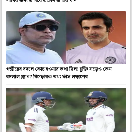
শামির জন্য এগিয়ে এলেন জাহির খান
গম্ভীরের বদলে কোচ হওয়ার কথা ছিল! চুক্তি সত্ত্বেও কেন
বদলাল প্ল্যান? বিস্ফোরক তথ্য ফাঁস লক্ষ্মণের