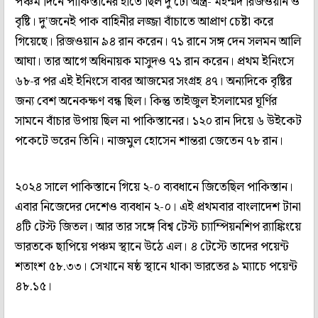
পঞ্চম দিনে পাকিস্তানের হাতে ছিল দু'টো অস্ত্র- মহম্মদ রিজওয়ান ও
বৃষ্টি। দু'জনেই পাক বাহিনীর লজ্জা বাঁচাতে আপ্রাণ চেষ্টা করে
গিয়েছে। রিজওয়ান ৯৪ রান করেন। ৭১ রানে সঙ্গ দেন সলমন আলি
আঘা। তার আগে অধিনায়ক মাসুদও ৭১ রান করেন। প্রথম ইনিংসে
৬৮-র পর এই ইনিংসে বাবর আজমের সংগ্রহ ৪৭। অন্যদিকে বৃষ্টির
জন্য বেশ অনেকক্ষণ বন্ধ ছিল। কিন্তু তাইজুল ইসলামের ঘূর্ণির
সামনে বাঁচার উপায় ছিল না পাকিস্তানের। ১২০ রান দিয়ে ৬ উইকেট
পকেটে ভরেন তিনি। নাজমুল হোসেন শান্তরা জেতেন ৭৮ রান।
২০২৪ সালে পাকিস্তানে গিয়ে ২-০ ব্যবধানে জিতেছিল পাকিস্তান।
এবার নিজেদের দেশেও ব্যবধান ২-০। এই প্রথমবার বাংলাদেশ টানা
৪টি টেস্ট জিতল। আর তার সঙ্গে বিশ্ব টেস্ট চ্যাম্পিয়নশিপ র‍্যাঙ্কিংয়ে
ভারতকে ছাপিয়ে পঞ্চম স্থানে উঠে এল। ৪ টেস্টে তাদের পয়েন্ট
শতাংশ ৫৮.৩৩। সেখানে ষষ্ঠ স্থানে থাকা ভারতের ৯ ম্যাচে পয়েন্ট
৪৮.১৫।