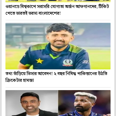
ওয়ানডে বিশ্বকাপে সরাসরি যোগ্যতা অর্জন আফগানদের, টিকিট
পেতে ভারতই ভরসা বাংলাদেশের!
তথ্য ভাঁড়িয়ে ভিসার আবেদন! ২ বছর নিষিদ্ধ পাকিস্তানের উঠতি
ক্রিকেটার হামজা