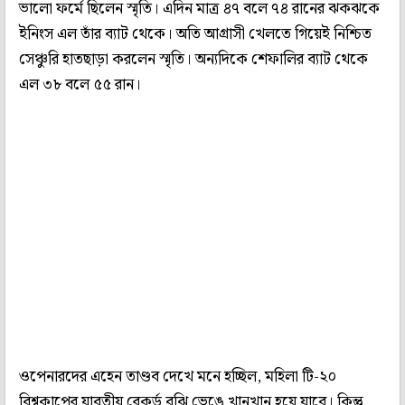
ভালো ফর্মে ছিলেন স্মৃতি। এদিন মাত্র ৪৭ বলে ৭৪ রানের ঝকঝকে
ইনিংস এল তাঁর ব্যাট থেকে। অতি আগ্রাসী খেলতে গিয়েই নিশ্চিত
সেঞ্চুরি হাতছাড়া করলেন স্মৃতি। অন্যদিকে শেফালির ব্যাট থেকে
এল ৩৮ বলে ৫৫ রান।
ওপেনারদের এহেন তাণ্ডব দেখে মনে হচ্ছিল, মহিলা টি-২০
বিশ্বকাপের যাবতীয় রেকর্ড বুঝি ভেঙে খানখান হয়ে যাবে। কিন্তু