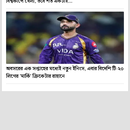
বিশ্বকাপে খেলা, তবে শর্ত একটাই...
অবসরের এক সপ্তাহের মধ্যেই নতুন ইনিংস, এবার বিদেশি টি-২০
লিগের 'মার্কি' ক্রিকেটার রাহানে