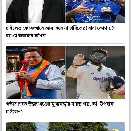
চাইলেও কেকেআরে আসা হবে না হার্দিকের! বাধা কোথায়?
ব্যাখ্যা করলেন অশ্বিন
গভীর রাতে উত্তরাখণ্ডের মুখ্যমন্ত্রীর দ্বারস্থ পন্থ, কী 'উপহার'
চাইলেন?