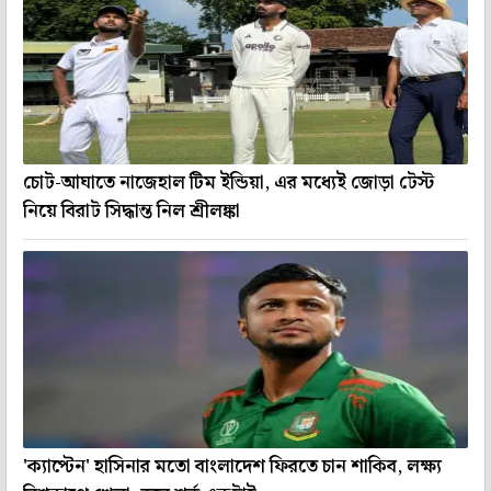
চোট-আঘাতে নাজেহাল টিম ইন্ডিয়া, এর মধ্যেই জোড়া টেস্ট
নিয়ে বিরাট সিদ্ধান্ত নিল শ্রীলঙ্কা
'ক্যাপ্টেন' হাসিনার মতো বাংলাদেশ ফিরতে চান শাকিব, লক্ষ্য