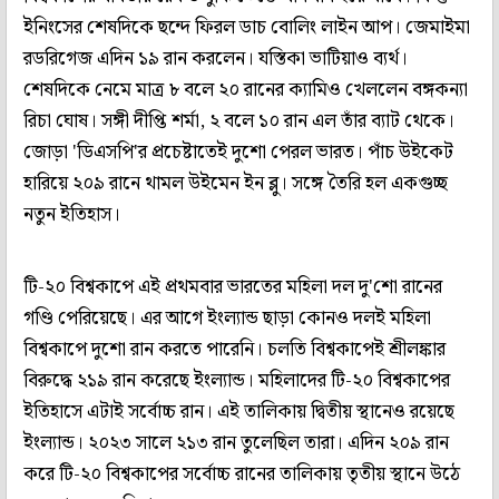
ইনিংসের শেষদিকে ছন্দে ফিরল ডাচ বোলিং লাইন আপ। জেমাইমা
রডরিগেজ এদিন ১৯ রান করলেন। যস্তিকা ভাটিয়াও ব্যর্থ।
শেষদিকে নেমে মাত্র ৮ বলে ২০ রানের ক্যামিও খেললেন বঙ্গকন্যা
রিচা ঘোষ। সঙ্গী দীপ্তি শর্মা, ২ বলে ১০ রান এল তাঁর ব্যাট থেকে।
জোড়া 'ডিএসপি'র প্রচেষ্টাতেই দুশো পেরল ভারত। পাঁচ উইকেট
হারিয়ে ২০৯ রানে থামল উইমেন ইন ব্লু। সঙ্গে তৈরি হল একগুচ্ছ
নতুন ইতিহাস।
টি-২০ বিশ্বকাপে এই প্রথমবার ভারতের মহিলা দল দু'শো রানের
গণ্ডি পেরিয়েছে। এর আগে ইংল্যান্ড ছাড়া কোনও দলই মহিলা
বিশ্বকাপে দুশো রান করতে পারেনি। চলতি বিশ্বকাপেই শ্রীলঙ্কার
বিরুদ্ধে ২১৯ রান করেছে ইংল্যান্ড। মহিলাদের টি-২০ বিশ্বকাপের
ইতিহাসে এটাই সর্বোচ্চ রান। এই তালিকায় দ্বিতীয় স্থানেও রয়েছে
ইংল্যান্ড। ২০২৩ সালে ২১৩ রান তুলেছিল তারা। এদিন ২০৯ রান
করে টি-২০ বিশ্বকাপের সর্বোচ্চ রানের তালিকায় তৃতীয় স্থানে উঠে