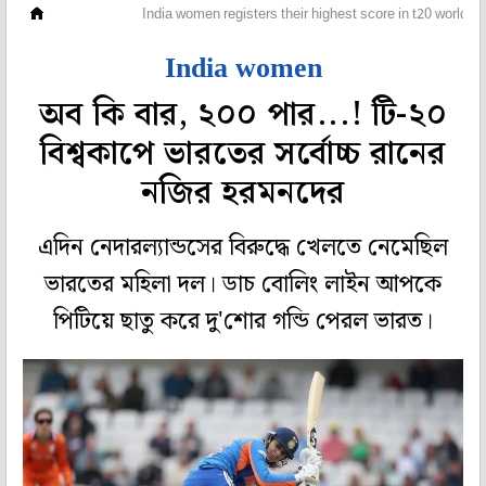
ক্রিকেট
India women registers their highest score in t20 world c
India women
অব কি বার, ২০০ পার...! টি-২০
বিশ্বকাপে ভারতের সর্বোচ্চ রানের
নজির হরমনদের
এদিন নেদারল্যান্ডসের বিরুদ্ধে খেলতে নেমেছিল
ভারতের মহিলা দল। ডাচ বোলিং লাইন আপকে
পিটিয়ে ছাতু করে দু'শোর গন্ডি পেরল ভারত।