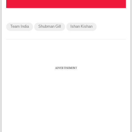
Team India
Shubman Gill
Ishan Kishan
ADVERTISEMENT