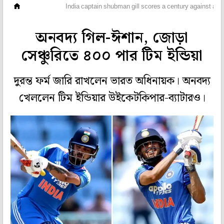
ক্রিকেট
India captain shubman gill scores a century against afg
অনবদ্য গিল-ঈশান, জোড়া
সেঞ্চুরিতে ৪০০ পার টিম ইন্ডিয়া
দুরন্ত ফর্ম জারি রাখলেন ভারত অধিনায়ক। অনবদ্য
খেললেন টিম ইন্ডিয়ার উইকেটকিপার-ব্যাটারও।