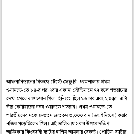
আফগানিস্তানের বিরুদ্ধে টেস্টে সেঞ্চুরি। ধরমশালায় প্রথম
ওয়ানডে-তে ৮৪-র পর এবার একানা স্টেডিয়ামে ৭৭ বলে শতরানের
দেখা পেলেন শুভমান গিল। ইনিংসে ছিল ১৩ চার এবং ২ ছক্কা। এটা
তাঁর কেরিয়ারের নবম ওয়ানডে শতরান। প্রথম ওয়ানডে-তে
ভারতীয়দের মধ্যে দ্রুততম দ্রুততম ৩,০০০ রান (৬২ ইনিংসে) করার
নজির গড়েছিলেন গিল। এই তালিকায় সবার উপরে দক্ষিণ
আফ্রিকার কিংবদন্তি ব্যাটার হাশিম আমলার রেকর্ড। প্রোটিয়া ব্যাটার