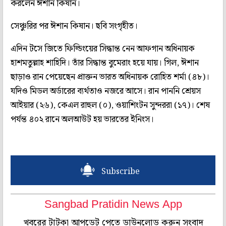
করলেন ঈশান কিষান।
সেঞ্চুরির পর ঈশান কিষান। ছবি সংগৃহীত।
এদিন টসে জিতে ফিল্ডিংয়ের সিদ্ধান্ত নেন আফগান অধিনায়ক
হাশমতুল্লাহ শাহিদি। তাঁর সিদ্ধান্ত বুমেরাং হয়ে যায়। গিল, ঈশান
ছাড়াও রান পেয়েছেন প্রাক্তন ভারত অধিনায়ক রোহিত শর্মা (৪৮)।
যদিও মিডল অর্ডারের ব্যর্থতাও নজরে আসে। রান পাননি শ্রেয়স
আইয়ার (২৬), কেএল রাহুল (০), ওয়াশিংটন সুন্দররা (১৭)। শেষ
পর্যন্ত ৪০২ রানে অলআউট হয় ভারতের ইনিংস।
Subscribe
Sangbad Pratidin News App
খবরের টাটকা আপডেট পেতে ডাউনলোড করুন সংবাদ