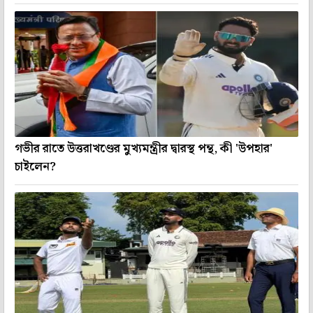
গভীর রাতে উত্তরাখণ্ডের মুখ্যমন্ত্রীর দ্বারস্থ পন্থ, কী 'উপহার'
চাইলেন?