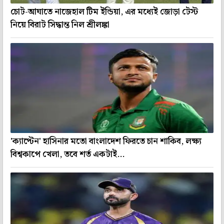
চোট-আঘাতে নাজেহাল টিম ইন্ডিয়া, এর মধ্যেই জোড়া টেস্ট
নিয়ে বিরাট সিদ্ধান্ত নিল শ্রীলঙ্কা
'ক্যাপ্টেন' হাসিনার মতো বাংলাদেশ ফিরতে চান শাকিব, লক্ষ্য
বিশ্বকাপে খেলা, তবে শর্ত একটাই...