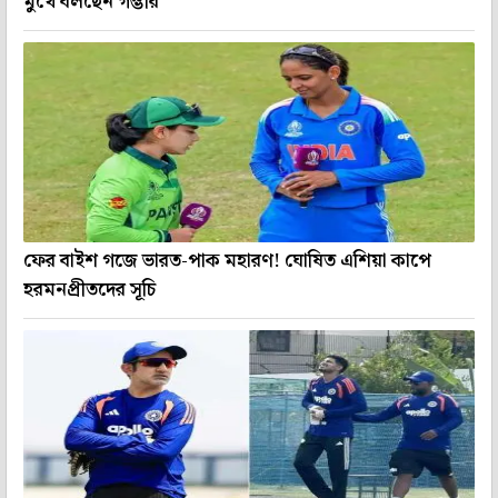
মুখে বলছেন গম্ভীর
ফের বাইশ গজে ভারত-পাক মহারণ! ঘোষিত এশিয়া কাপে
হরমনপ্রীতদের সূচি