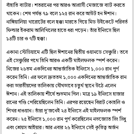
বাঁহাতি ব্যাটার। শতরানের পর আরও আগ্রাসী মেজাজে ব্যাট করতে
থাকেন। শেষ পর্যন্ত ৭৯ বলে ১২৫ রান করে আউট হন ঈশান।
নাঙ্গিয়ালিয়া খারোটের বলে ছক্কা মারতে গিয়ে মিড উইকেটে পরিবর্ত
ফিল্ডার ইকরাম আলিখিলের হাতে ধরা পড়েন। তাঁর ইনিংসে ছিল
১৪টি চার ও ৭টি ছক্কা।
একানা স্টেডিয়ামে এটি ছিল ঈশানের দ্বিতীয় ওয়ানডে সেঞ্চুরি। তবে
এই সেঞ্চুরির পথে তিনি আরও একটি মাইলফলক স্পর্শ করেন।
নিজের ২৬তম একদিনের আন্তর্জাতিক ইনিংসে ১,০০০ রান পূর্ণ
করেন তিনি। এর ফলে দ্রুততম ১,০০০ একদিনের আন্তর্জাতিক রান
করা ভারতীয়দের তালিকায় যৌথভাবে চতুর্থ স্থানে উঠে এলেন
ঈশান। এই তালিকায় শীর্ষে শুভমান গিল। মাত্র ১৯ ইনিংসে হাজার
রানের গণ্ডি পেরিয়েছিলেন তিনি। এরপর রয়েছেন বিরাট কোহলি ও
শিখর ধাওয়ান। তাঁরা দু’জনেই ২৪ ইনিংসে এই মাইলফলক স্পর্শ
করেন। ২৫ ইনিংসে ১,০০০ রান পূর্ণ করেছিলেন নভজ্যোত সিং সিধু
এবং শ্রেয়স আইয়ার। আর এবার ২৬ ইনিংসে সেই কৃতিত্ব অর্জন