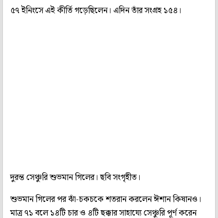
৫৭ ইনিংসে এই কীর্তি গড়েছিলেন। এদিন তাঁর সংগ্রহ ১৫৪।
দুরন্ত সেঞ্চুরি শুভমান গিলের। ছবি সংগৃহীত।
শুভমান গিলের পর ঝাঁ-চকচকে শতরান করলেন ঈশান কিষানও।
মাত্র ৭১ বলে ১৪টি চার ও ৪টি ছক্কার সাহায্যে সেঞ্চুরি পূর্ণ করেন