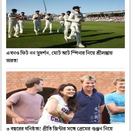
এখনও ফিট নন সুদর্শন, মোট আট স্পিনার নিয়ে শ্রীলঙ্কায়
ভারত!
৩ বছরের ঘনিষ্ঠতা! প্রীতি জিন্টার সঙ্গে প্রেমের গুঞ্জন নিয়ে