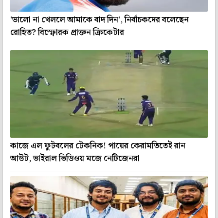
'ভালো না খেললে আমাকে বাদ দিন', নির্বাচকদের বলেছেন
রোহিত? বিস্ফোরক প্রাক্তন ক্রিকেটার
কাজে এল ফুটবলের টেকনিক! পায়ের কেরামতিতেই রান
আউট, ভাইরাল ভিডিওয় মজে নেটিজেনরা