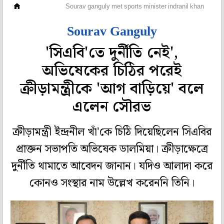
ক্রিকেট
Sourav ganguly met sports minister indranil khan
Sourav Ganguly
'সিএবি'তে দুর্নীতি নেই',
অভিষেকের চিঠির পরেই
ক্রীড়ামন্ত্রীকে 'আগ বাড়িয়ে' বলে
এলেন সৌরভ
ক্রীড়ামন্ত্রী ইন্দ্রনীল খাঁ'কে চিঠি দিয়েছিলেন সিএবির
প্রাক্তন সভাপতি অভিষেক ডালমিয়া। ক্রীড়াক্ষেত্রে
দুর্নীতি থামাতে আবেদন জানান। যদিও আলাদা করে
কোনও সংস্থার নাম উল্লেখ করেননি তিনি।