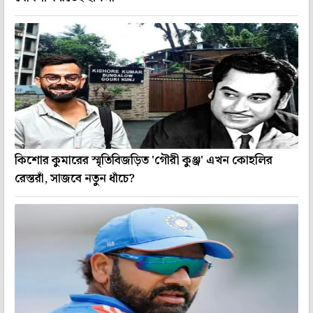
কিশোর কুমারের স্মৃতিবিজড়িত 'গৌরী কুঞ্জ' এখন কোহলির
রেস্তরাঁ, সাজবে নতুন ধাঁচে?