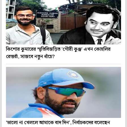
কিশোর কুমারের স্মৃতিবিজড়িত 'গৌরী কুঞ্জ' এখন কোহলির
রেস্তরাঁ, সাজবে নতুন ধাঁচে?
'ভালো না খেললে আমাকে বাদ দিন', নির্বাচকদের বলেছেন