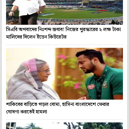
সিএবি অপবাদের নিঃশব্দ জবাব! নিজের পুরস্কারের ২ লক্ষ টাকা
মালিদের দিলেন ইডেন কিউরেটর
শাকিবের বাড়িতে পড়ল বোমা, হাসিনা বাংলাদেশে ফেরার
ঘোষণা করতেই হামলা