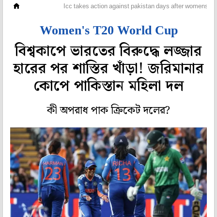
ক্রিকেট
Icc takes action against pakistan days after womens t20
Women's T20 World Cup
বিশ্বকাপে ভারতের বিরুদ্ধে লজ্জার
হারের পর শাস্তির খাঁড়া! জরিমানার
কোপে পাকিস্তান মহিলা দল
কী অপরাধ পাক ক্রিকেট দলের?