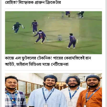
রোহিত? বিস্ফোরক প্রাক্তন ক্রিকেটার
কাজে এল ফুটবলের টেকনিক! পায়ের কেরামতিতেই রান
আউট, ভাইরাল ভিডিওয় মজে নেটিজেনরা