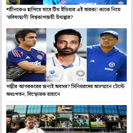
শচীনকেও ছাপিয়ে যাবে টিম ইন্ডিয়ার এই তারকা! কাকে নিয়ে
'ভবিষ্যদ্বাণী' বিশ্বকাপজয়ী উথাপ্পার?
গম্ভীর-আগরকরের জন্যই অবসর? সিনিয়রদের অসম্মানে টেস্টে
অধঃপতন, বিস্ফোরক রাহানে