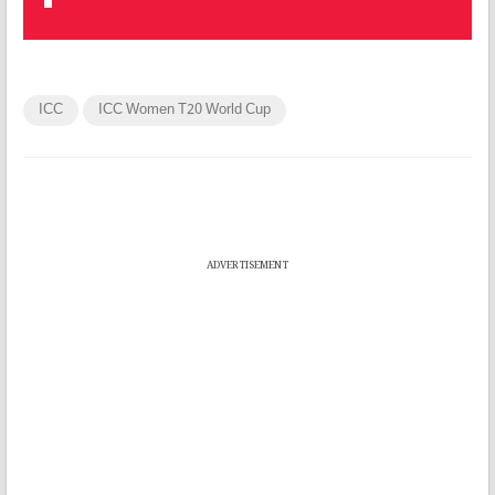
ICC
ICC Women T20 World Cup
ADVERTISEMENT