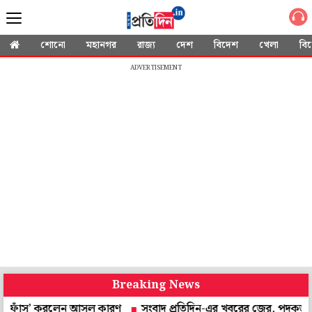
শোনো
মহানগর
রাজ্য
দেশ
বিদেশ
খেলা
বি
ADVERTISEMENT
Breaking News
াঁস’ করলেন আসল কারণ
সংবাদ প্রতিদিন-এর খবরের জের, পদকজয়ীদের সংবর্