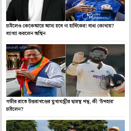
চাইলেও কেকেআরে আসা হবে না হার্দিকের! বাধা কোথায়?
ব্যাখ্যা করলেন অশ্বিন
গভীর রাতে উত্তরাখণ্ডের মুখ্যমন্ত্রীর দ্বারস্থ পন্থ, কী 'উপহার'
চাইলেন?