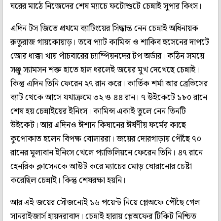
ঘরের মাঠে নিজেদের শেষ ম্যাচে ফটোশুটে চেন্নাই সুপার কিংস।
এদিন টস জিতে প্রথমে ব্যাটিংয়ের সিদ্ধান্ত নেন চেন্নাই অধিনায়ক
রুতুরাজ গায়কোয়াড়। তবে প্যাট কামিন্স ও শাকিব হুসেনের দাপটে
জোর ধাক্কা খায় পাঁচবারের চ্যাম্পিয়নদের টপ অর্ডার। কঠিন সময়ে
সঞ্জু স্যামসন শক্ত হাতে হাল ধরলেই জয়ের মুখ দেখেছে চেন্নাই।
কিন্তু এদিন তিনি ফেরেন ২৭ রান করে। কার্তিক শর্মা আর ব্রেভিসের
ব্যাট থেকে আসে যথাক্রমে ৩২ ও ৪৪ রান। ৭ উইকেটে ১৮০ রানে
শেষ হয় চেন্নাইয়ের ইনিংস। কামিন্স একাই তুলে নেন তিনটি
উইকেট। আর এদিনও ঈশান কিষানের ঈর্ষণীয় ফর্মের কাছে
কুপোকাত হলেন বিপক্ষ বোলাররা। জয়ের দোরগাড়ায় পৌঁছে ৭০
রানের মূল্যবান ইনিংস খেলে প্যাভিলিয়নে ফেরেন তিনি। ৪৭ রানে
হেনরিক ক্লাসেনকে আউট করে ম্যাচের মোড় ঘোরানোর চেষ্টা
করেছিল চেন্নাই। কিন্তু শেষরক্ষা হয়নি।
আর এই জয়ের সৌজন্যেই ১৬ পয়েন্ট নিয়ে প্লেঅফে পৌঁছে গেল
সানরাইজার্স হায়দরাবাদ। চেন্নাই হারায় প্লেঅফের টিকিট নিশ্চিত