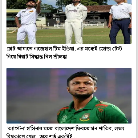
চোট-আঘাতে নাজেহাল টিম ইন্ডিয়া, এর মধ্যেই জোড়া টেস্ট
নিয়ে বিরাট সিদ্ধান্ত নিল শ্রীলঙ্কা
'ক্যাপ্টেন' হাসিনার মতো বাংলাদেশ ফিরতে চান শাকিব, লক্ষ্য
বিশ্বকাপে খেলা, তবে শর্ত একটাই...