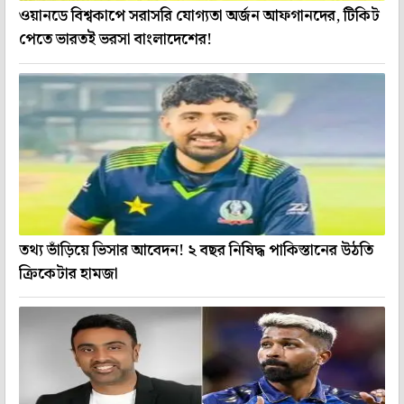
ওয়ানডে বিশ্বকাপে সরাসরি যোগ্যতা অর্জন আফগানদের, টিকিট
পেতে ভারতই ভরসা বাংলাদেশের!
তথ্য ভাঁড়িয়ে ভিসার আবেদন! ২ বছর নিষিদ্ধ পাকিস্তানের উঠতি
ক্রিকেটার হামজা