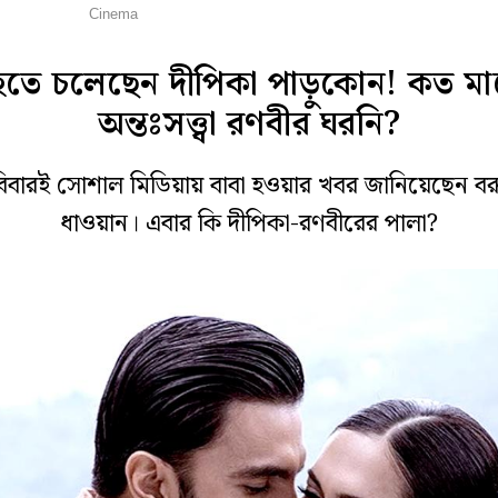
লি বলি টলি
Cinema
হতে চলেছেন দীপিকা পাড়ুকোন! কত ম
অন্তঃসত্ত্বা রণবীর ঘরনি?
িবারই সোশাল মিডিয়ায় বাবা হওয়ার খবর জানিয়েছেন ব
ধাওয়ান। এবার কি দীপিকা-রণবীরের পালা?