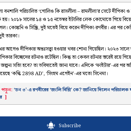
ীলা বনশালি পরিচালিত ‘গোলিও কি রাসলীলা – রামলীলা’র সেটে দীপিকা ও
ুরু হয়। ২০১৮ সালের ১৪ ও ১৫ নভেম্বর ইটালির লেক কোমোতে গিয়ে বিয়
গল। কোঙ্কনি ও সিন্ধ্রি, দুই মতেই বিয়ে করেন দীপিকা-রণবীর। এর পর কে
দুই তারকা।
য, এর আগেও দীপিকার অন্তঃসত্ত্বা হওয়ার খবর শোনা গিয়েছিল। ২০২৩ সাল
পিকার বিচ্ছেদের রটনাও রটেছিল। কিন্তু তা কেবল রটনার স্তরেই রয়ে গিয়
জল্পনা সত্যি হবে? তা ভবিষ্যতেই জানা যাবে। এদিকে ‘ফাইটার’-এর পর অভ
রয়েছে ‘কল্কি 2898 AD’, ‘সিংহম এগেইন’-এর মতো সিনেমা।
পড়ুন:
‘ডন ৩’-এ রণবীরের ‘জংলি বিল্লি’ কে? জানিয়ে দিলেন পরিচালক 
র
]
Subscribe