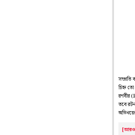
সম্প্রতি
চিহ্ন তো
রণবীর (
তবে রটন
অভিনয়ের 
[আরও 