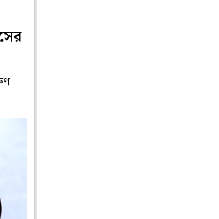
াসের
রুণ