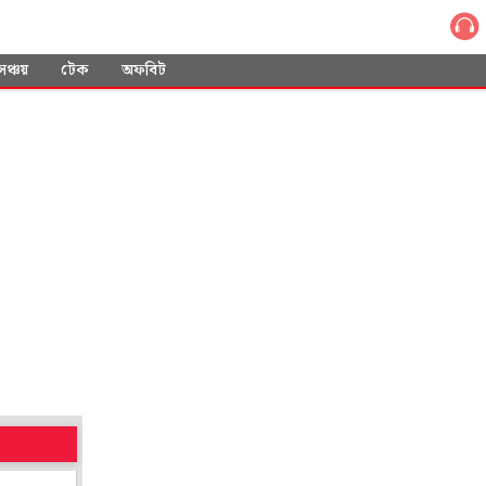
সঞ্চয়
টেক
অফবিট