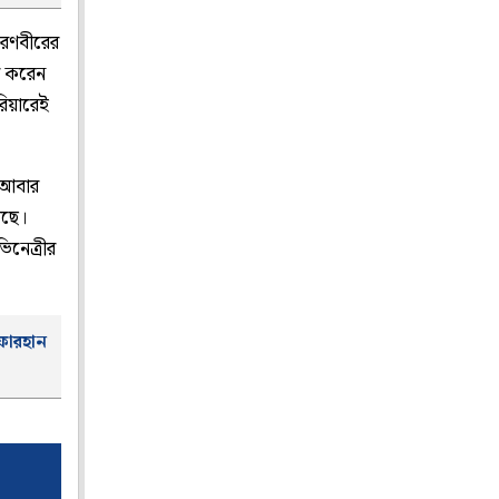
 রণবীরের
ে করেন
রিয়ারেই
ে আবার
েছে।
িনেত্রীর
ফারহান