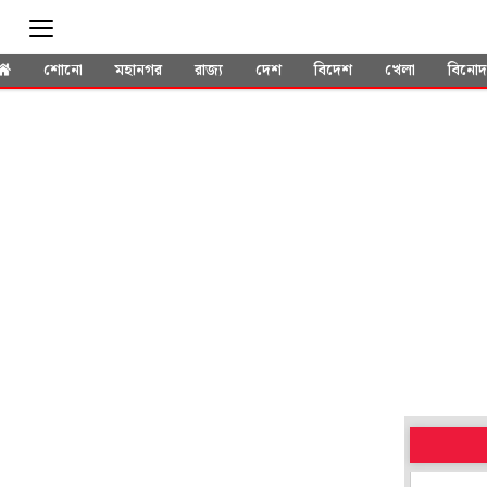
শোনো
মহানগর
রাজ্য
দেশ
বিদেশ
খেলা
বিনো