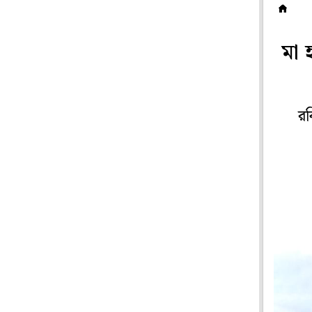
হ
মা 
রব