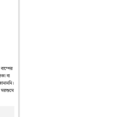
 বাম্পের
িকা বা
জানাননি।
য় মরশুমে