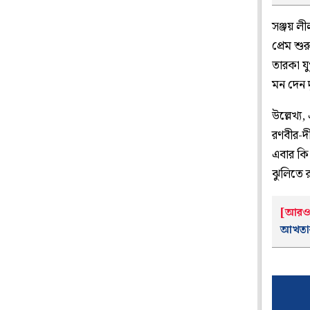
সঞ্জয় ল
প্রেম শ
তারকা যু
মন দেন 
উল্লেখ্
রণবীর-দী
এবার কি 
ঝুলিতে 
[আরও 
আখতা