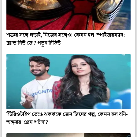
শত্রুর সঙ্গে লড়াই, নিজের সঙ্গেও! কেমন হল ‘স্পাইডারম্যান:
ব্র্যান্ড নিউ ডে’? পড়ুন রিভিউ
স্টিরিওটাইপ ভেঙে ঝকঝকে জেন জিদের গল্প, কেমন হল বনি-
অঙ্গনার 'প্রেম শটস'?