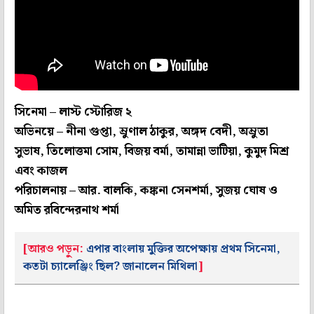
সিনেমা – লাস্ট স্টোরিজ ২
অভিনয়ে – নীনা গুপ্তা, ম্রুণাল ঠাকুর, অঙ্গদ বেদী, অম্রুতা
সুভাষ, তিলোত্তমা সোম, বিজয় বর্মা, তামান্না ভাটিয়া, কুমুদ মিশ্র
এবং কাজল
পরিচালনায় – আর. বালকি, কঙ্কনা সেনশর্মা, সুজয় ঘোষ ও
অমিত রবিন্দেরনাথ শর্মা
[আরও পড়ুন:
এপার বাংলায় মুক্তির অপেক্ষায় প্রথম সিনেমা,
কতটা চ্যালেঞ্জিং ছিল? জানালেন মিথিলা
]