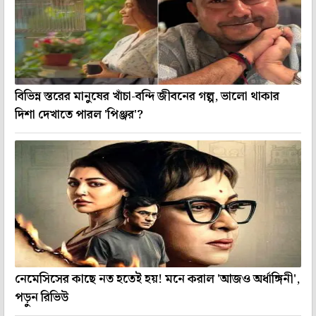
বিভিন্ন স্তরের মানুষের খাঁচা-বন্দি জীবনের গল্প, ভালো থাকার
দিশা দেখাতে পারল 'পিঞ্জর'?
নেমেসিসের কাছে নত হতেই হয়! মনে করাল 'আজও অর্ধাঙ্গিনী',
পড়ুন রিভিউ