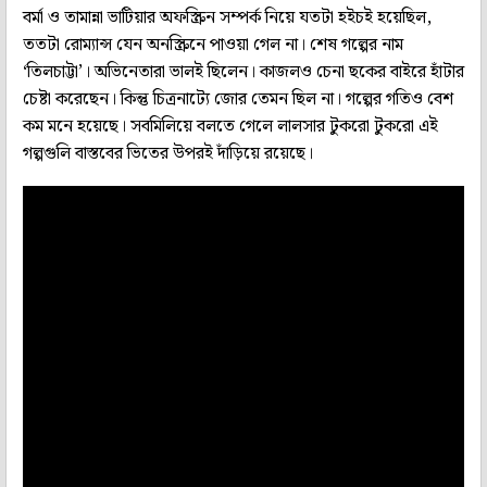
বর্মা ও তামান্না ভাটিয়ার অফস্ক্রিন সম্পর্ক নিয়ে যতটা হইচই হয়েছিল,
ততটা রোম্যান্স যেন অনস্ক্রিনে পাওয়া গেল না। শেষ গল্পের নাম
‘তিলচাট্টা’। অভিনেতারা ভালই ছিলেন। কাজলও চেনা ছকের বাইরে হাঁটার
চেষ্টা করেছেন। কিন্তু চিত্রনাট্যে জোর তেমন ছিল না। গল্পের গতিও বেশ
কম মনে হয়েছে। সবমিলিয়ে বলতে গেলে লালসার টুকরো টুকরো এই
গল্পগুলি বাস্তবের ভিতের উপরই দাঁড়িয়ে রয়েছে।