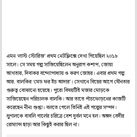
এমন ‘লাস্ট স্টোরিজ’ প্রথম নেটফ্লিক্সে দেখা গিয়েছিল ২০১৮
সালে। সে সময় গল্প সাজিয়েছিলেন অনুরাগ কশ্যপ, জোয়া
আখতার, দিবাকর বন্দ্যোপাধ্যায় ও করণ জোহর। এবার প্রথম গল্প
আর. বালকির ‘মেড ফর ইচ আদার’। সেখানে বিয়ের আগে যৌনতার
গুরুত্ব বোঝানো হয়েছে। পুরো বিষয়টিই মজার মোড়কে
সাজিয়েছেন পরিচালক বালকি। আর তাতে পাঁচফোড়নের কাজটি
করেছেন নীনা গুপ্তা। বলতে গেলে তিনিই এই গল্পের সম্পদ।
ম্রুণালকে বাবলি গার্লের চরিত্রে বেশ দুর্বল মনে হল। অঙ্গদ বেদীর
রোম্যান্স ছাড়া আর কিছুই করার ছিল না।