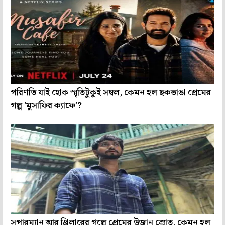
পরিণতি যাই হোক স্মৃতিটুকুই সম্বল, কেমন হল ছকভাঙা প্রেমের
গল্প 'মুসাফির ক্যাফে'?
সুপারম্যান আর থ্রিলারের গল্পে প্রেমের উজান স্রোত, কেমন হল