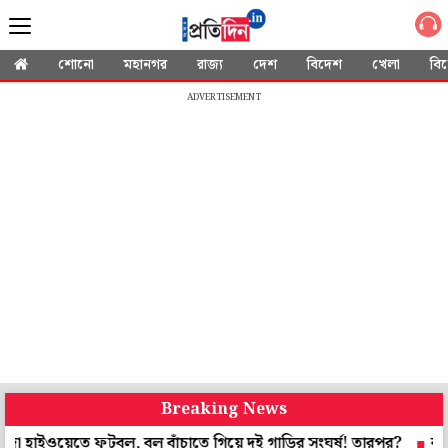
শোনো
মহানগর
রাজ্য
দেশ
বিদেশ
খেলা
বি
ADVERTISEMENT
Breaking News
তে ফুটবল, বল বাঁচাতে গিয়ে দুই গাড়ির সংঘর্ষ! তারপর?
বালোচিস্তানে