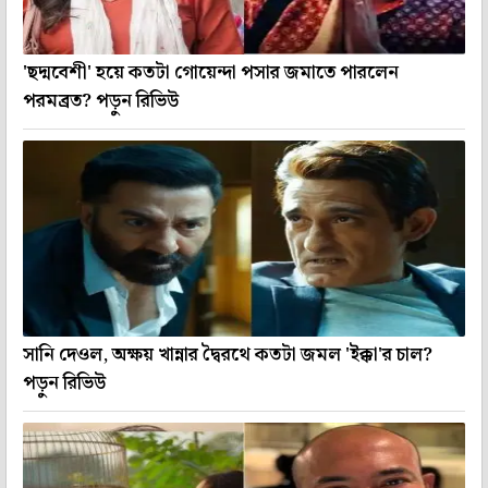
'ছদ্মবেশী' হয়ে কতটা গোয়েন্দা পসার জমাতে পারলেন
পরমব্রত? পড়ুন রিভিউ
সানি দেওল, অক্ষয় খান্নার দ্বৈরথে কতটা জমল 'ইক্কা'র চাল?
পড়ুন রিভিউ