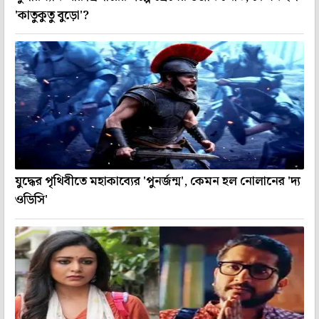
'কাতুকুতু বুড়ো'?
যুদ্ধের পৃথিবীতে মহাকাব্যের 'পুনর্জন্ম', কেমন হল নোলানের 'দ্য
ওডিসি'