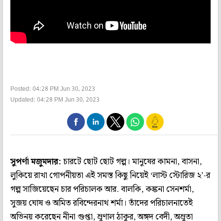
Posted: 04:28 PM Jun 30, 2023
Updated: 04:28 PM Jun 30, 2023
সুপর্ণা মজুমদার:
চারটে ছোট ছোট গল্প। মানুষের কামনা, বাসনা,
লুকিয়ে রাখা গোপনীয়তা এই সমস্ত কিছু নিয়েই ‘লাস্ট স্টোরিজ ২’-র
গল্প সাজিয়েছেন চার পরিচালক আর. বালকি, কঙ্কনা সেনশর্মা,
সুজয় ঘোষ ও অমিত রবিন্দেরনাথ শর্মা। তাঁদের পরিচালনাতেই
অভিনয় করেছেন নীনা গুপ্তা, ম্রুণাল ঠাকুর, অঙ্গদ বেদী, অম্রুতা