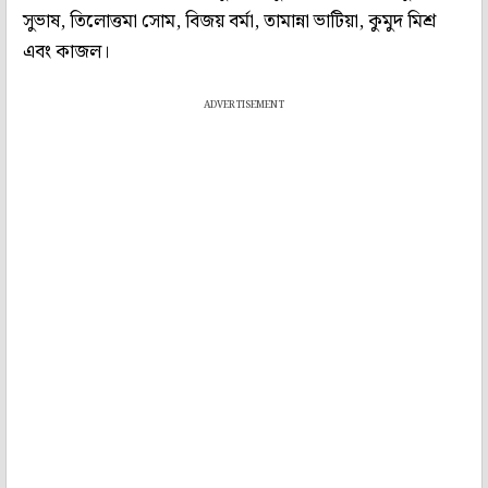
সুভাষ, তিলোত্তমা সোম, বিজয় বর্মা, তামান্না ভাটিয়া, কুমুদ মিশ্র
এবং কাজল।
ADVERTISEMENT