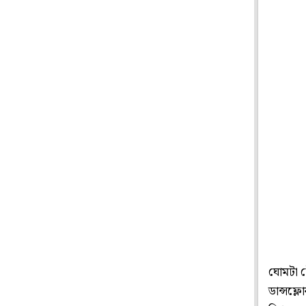
ঘোমটা ট
ডান্সফ্ল