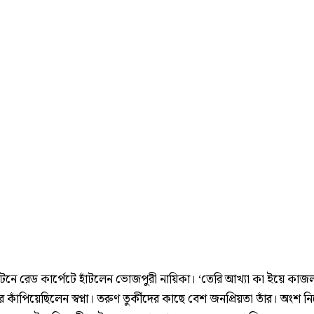
েনে রেড কার্পেটে হাঁটলেন ভোজপুরী নায়িকা। ‘তেরি আখ্যা কা ইয়ে কাজল
োর কাঁপিয়েছিলেন স্বপ্না। তরুণ তুর্কীদের কাছে বেশ জনপ্রিয়তা তাঁর। অংশ 