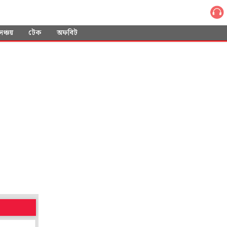
সঞ্চয়
টেক
অফবিট