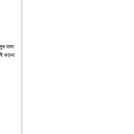
দুধ সাদা
ই ওড়না