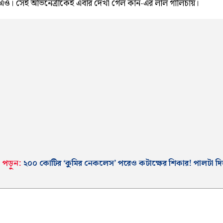
এও। সেই অভিনেত্রীকেই এবার দেখা গেল কান-এর লাল গালিচায়।
পড়ুন:
২০০ কোটির ‘কুমির নেকলেস’ পরেও কটাক্ষের শিকার! পালটা দ