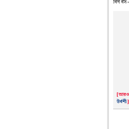
বিগ বস-
[আরও 
উর্বশী
]