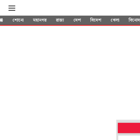
শোনো
মহানগর
রাজ্য
দেশ
বিদেশ
খেলা
বিনো