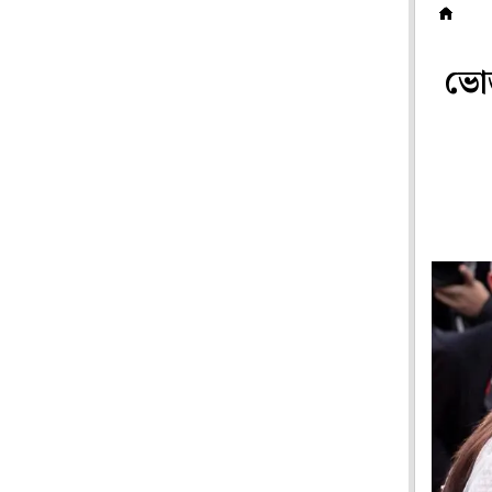
হ
ভোজ