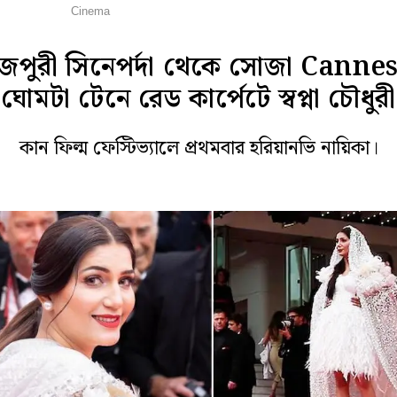
লি বলি টলি
Cinema
পুরী সিনেপর্দা থেকে সোজা Canne
ঘোমটা টেনে রেড কার্পেটে স্বপ্না চৌধুরী
কান ফিল্ম ফেস্টিভ্যালে প্রথমবার হরিয়ানভি নায়িকা।