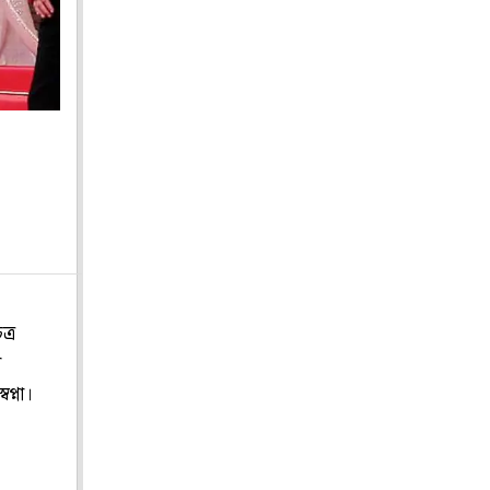
ত্র
র
প্না।