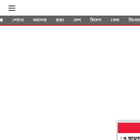
শোনো
মহানগর
রাজ্য
দেশ
বিদেশ
খেলা
বিনো
 ছাড়ো আন্দোলনকে স্মরণ, স্বাধীনতা সংগ্রামীদের বীরত্ব ও আত্মত্যাগকে কুর্নিশ