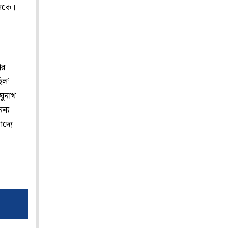
কলকে।
ার
ছিল’
ঘুনাথ
ন্য
দ্যে