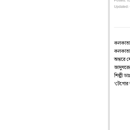
Posted: 0
Updated:
কলকাতার
কলকাতা।
অন্তরে 
জাদুঘরের 
শিল্পী ড
‘টেগোর অ