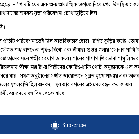
 ছেড়ো না’ গানটি যেন এক অন্য আধ্যাত্মিক জগতে নিয়ে গেল উপস্থিত স
ুনাথ দাসের অনবদ্য নৃত্য পরিবেশনা চোখ জুড়িয়ে দিল।
বি।
ের প্রতিটি পরিবেশনাতেই ছিল আন্তরিকতার ছোঁয়া। রণিত কুড়ির কণ্ঠে ‘তোম
সৌগত শঙ্খ বণিকের ‘শৃণ্বন্ত বিশ্বে’ এবং শ্রীধারা গুপ্তর গলায় ‘সোনার পাখি 
 শ্রোতাদের মনে গভীর রেখাপাত করে। গানের পাশাপাশি ডোনা গাঙ্গুলি ও র
িচালনায় ‘দীক্ষা মঞ্জরি’-র শিল্পীদের কোরিওগ্রাফি গোটা অনুষ্ঠানকে এক অন
নিয়ে যায়। সমগ্র অনুষ্ঠানের সঙ্গীত আয়োজনে সুব্রত মুখোপাধ্যায় এবং তালবা
ণ্ডলের যুগলবন্দি ছিল অনবদ্য। সুর আর দর্শনের এই মেলবন্ধন কলকাতার
প্রেমীদের হৃদয়ে বহু দিন থেকে যাবে।
Subscribe