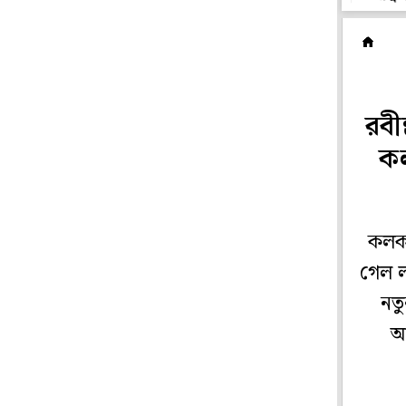
সং
রবী
কল
কলকা
গেল ল
নতু
আ