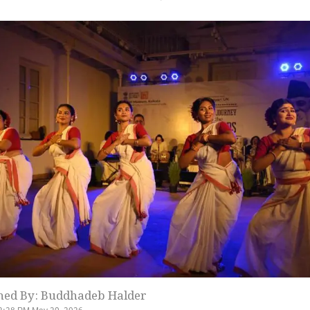
hed By: Buddhadeb Halder