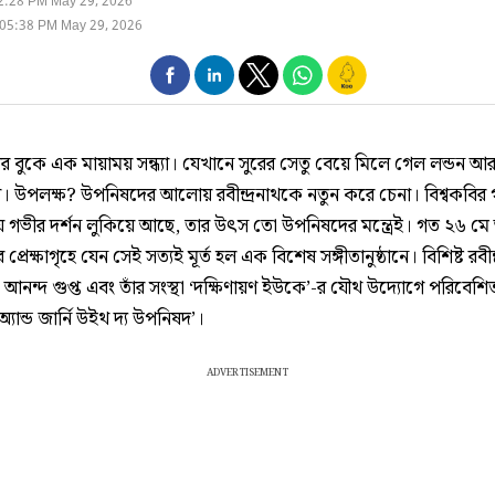
2:28 PM May 29, 2026
 05:38 PM May 29, 2026
 বুকে এক মায়াময় সন্ধ্যা। যেখানে সুরের সেতু বেয়ে মিলে গেল লন্ডন আ
 উপলক্ষ? উপনিষদের আলোয় রবীন্দ্রনাথকে নতুন করে চেনা। বিশ্বকবির 
যে গভীর দর্শন লুকিয়ে আছে, তার উৎস তো উপনিষদের মন্ত্রেই। গত ২৬ মে
প্রেক্ষাগৃহে যেন সেই সত্যই মূর্ত হল এক বিশেষ সঙ্গীতানুষ্ঠানে। বিশিষ্ট রবীন্দ
াঃ আনন্দ গুপ্ত এবং তাঁর সংস্থা ‘দক্ষিণায়ণ ইউকে’-র যৌথ উদ্যোগে পরিবেশ
্যান্ড জার্নি উইথ দ্য উপনিষদ’।
ADVERTISEMENT