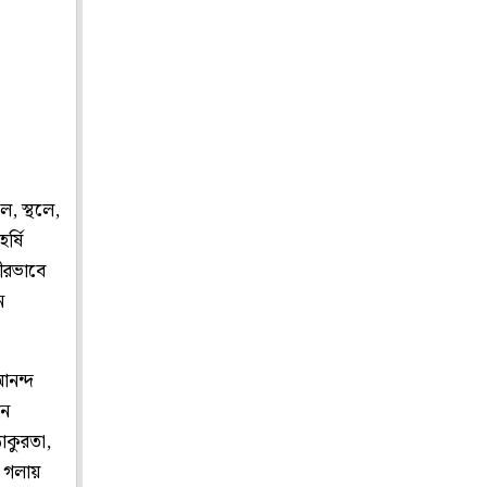
ে, স্থলে,
র্ষি
ভীরভাবে
ন
আনন্দ
েন
াকুরতা,
র গলায়