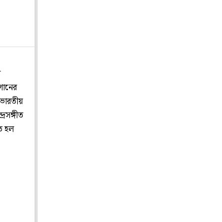
র
গানের
 ভারতীয়
্রসঙ্গীত
িত হল