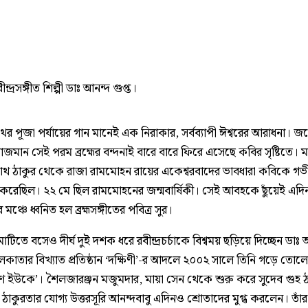
বীন্দ্রসঙ্গীত শিল্পী ডাঃ আনন্দ গুপ্ত।
নাথের পূজা পর্যায়ের গান মানেই এক নিরাকার, সর্বব্যাপী ঈশ্বরের আরাধনা। জল
িরাজমান সেই পরম ব্রহ্মের বন্দনাই বারে বারে ফিরে এসেছে কবির সৃষ্টিতে। মহ
্রনাথ ঠাকুর থেকে রাজা রামমোহন রায়ের একেশ্বরবাদের ভাবধারা কবিকে গ
ত করেছিল। ২২ মে ছিল রামমোহনের জন্মবার্ষিকী। সেই আবহকে ছুঁয়েই এদি
মঞ্চে ধ্বনিত হল ব্রহ্মসঙ্গীতের পবিত্র সুর।
মাটিতে বসেও দীর্ঘ দুই দশক ধরে রবীন্দ্রচর্চাকে বিশ্বময় ছড়িয়ে দিচ্ছেন ডাঃ 
লকাতার বিখ্যাত প্রতিষ্ঠান ‘দক্ষিণী’-র আদলে ২০০২ সালে তিনি গড়ে তোল
ায়ণ ইউকে’। শৈলজারঞ্জন মজুমদার, মায়া সেন থেকে শুরু করে সুদেব গুহ ঠ
ঠাকুরতার যোগ্য উত্তরসূরি আনন্দবাবু এদিনও শ্রোতাদের মুগ্ধ করলেন। তাঁ