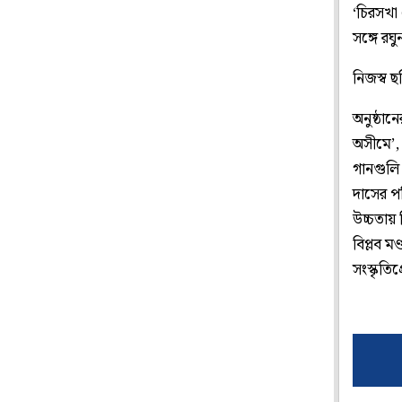
‘চিরসখা
সঙ্গে রঘ
নিজস্ব ছ
অনুষ্ঠান
অসীমে’, 
গানগুলি
দাসের পর
উচ্চতায় 
বিপ্লব ম
সংস্কৃতি