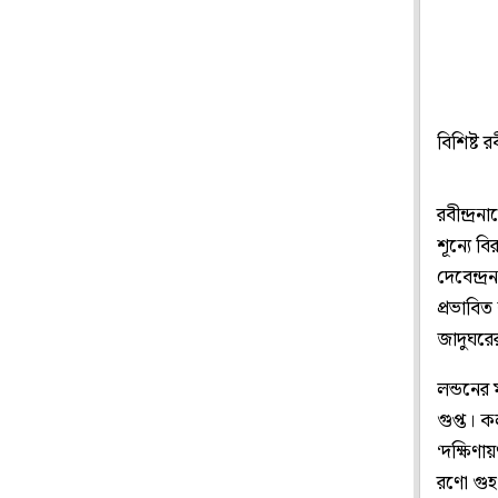
বিশিষ্ট র
রবীন্দ্র
শূন্যে ব
দেবেন্দ
প্রভাবি
জাদুঘরের 
লন্ডনের 
গুপ্ত। ক
‘দক্ষিণ
রণো গুহ 