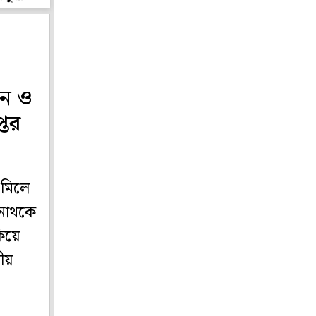
ডন ও
তের
 মিলে
রনাথকে
কিয়ে
ীয়