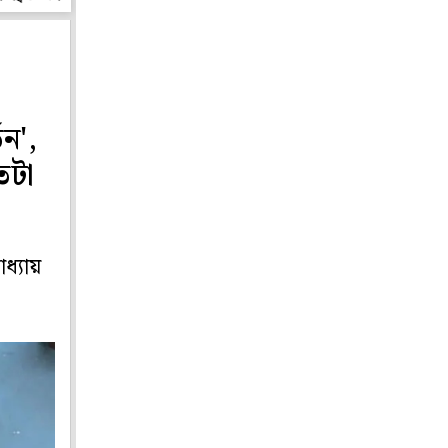
তন',
তটা
ধ্যায়