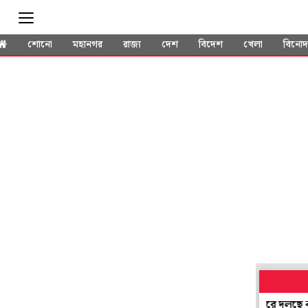
শোনো
মহানগর
রাজ্য
দেশ
বিদেশ
খেলা
বিনো
ঝোড়ো হাওয়া নেই, হয়নি ভূমিকম্পও, তবু ৫ দিন ধরে দুলছে কুয়োর জ