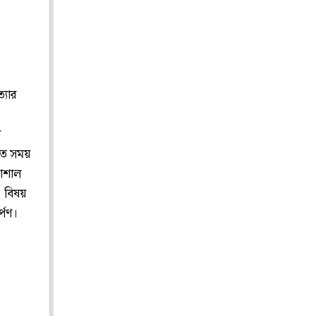
্যার
র
তে সময়
সোশাল
 বিষয়
্পণ।