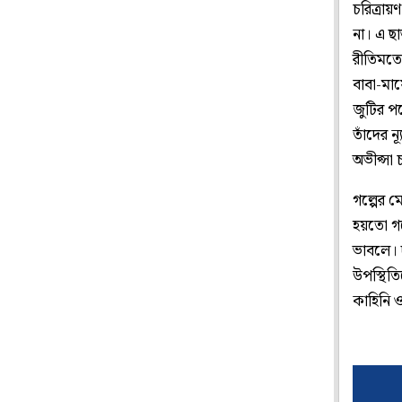
চরিত্রা
না। এ ছা
রীতিমতো
বাবা-মায
জুটির পর
তাঁদের ন
অভীপ্সা 
গল্পের 
হয়তো গল
ভাবলে। দ
উপস্থিতি
কাহিনি ও