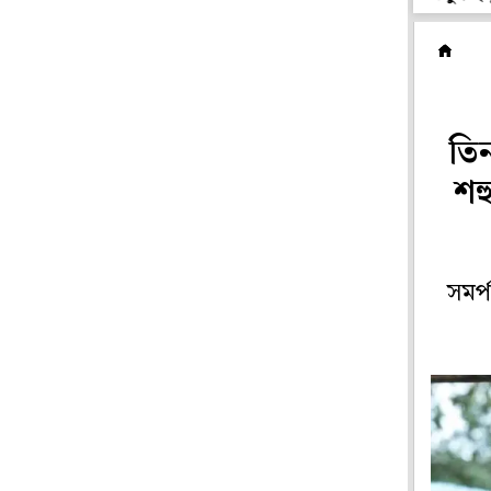
ফি
তিন
শহ
সমর্