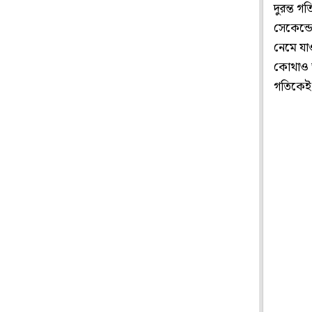
দুরন্ত গ
সেকেন্ডের
নেমে যাও
কোথাও তা
গতিকেই 