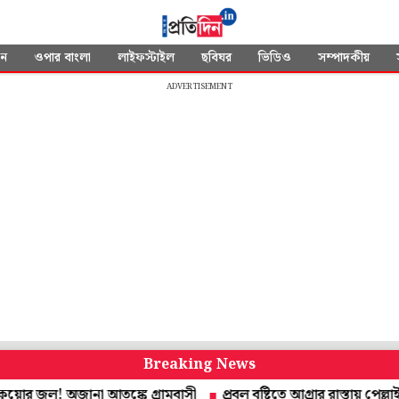
দন
ওপার বাংলা
লাইফস্টাইল
ছবিঘর
ভিডিও
সম্পাদকীয়
ADVERTISEMENT
Breaking News
ল! অজানা আতঙ্কে গ্রামবাসী
প্রবল বৃষ্টিতে আগ্রার রাস্তায় পেল্লাই গহ্