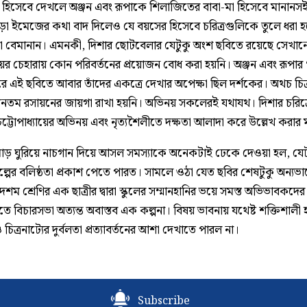
য়ণ হিসেবে দেখলে অঞ্জন এবং রূপাকে শিলাজিতের বাবা-মা হিসেবে মানানস
ড়া ইমেজের কথা বাদ দিলেও যে বয়সের হিসেবে চরিত্রগুলিকে তুলে ধরা হ
 বেমানান। এমনকী, দিশার ছোটবেলার যেটুকু অংশ ছবিতে রয়েছে সেখান
়ের চেহারায় কোন পরিবর্তনের প্রয়োজন বোধ করা হয়নি। অঞ্জন এবং রূপার ‘য
ে এই ছবিতে আবার তাঁদের একত্রে দেখার অপেক্ষা ছিল দর্শকের। অথচ চিত্র
্যূনতম রসায়নের জায়গা রাখা হয়নি। অভিনয় সকলেরই যথাযথ। দিশার চরিত্
চট্টোপাধ্যায়ের অভিনয় এবং নৃত্যশৈলীতে দক্ষতা আলাদা করে উল্লেখ করা
মোড় ঘুরিয়ে নাচগান দিয়ে আসল সমস্যাকে অনেকটাই ঢেকে দেওয়া হল, যেট
্পের বলিষ্ঠতা প্রকাশ পেতে পারত। সামলে ওঠা যেত ছবির শেষটুকু অন্যভা
শম শ্রেণির এক ছাত্রীর দ্বারা স্কুলের সম্মানহানির ভয়ে সমস্ত অভিভাবকদের
তে বিচারসভা অত্যন্ত অবাস্তব এক কল্পনা। বিষয় ভাবনায় যথেষ্ট শক্তিশালী 
 চিত্রনাট্যের দুর্বলতা প্রত্যাবর্তনের আশা দেখাতে পারল না।
Subscribe