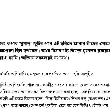
এবং রূপার ‘যুগান্ত’ জুটির পরে এই ছবিতে আবার তাঁদের একত্র
অপেক্ষা ছিল দর্শকের। অথচ চিত্রনাট্যে তাঁদের ন্যূনতম রসায়
 রাখা হয়নি। অভিনয় সকলেরই যথাযথ।
বর্তন' ছবিতে শিলাজিৎ মজুমদার, অপরাজিতা আঢ্য। ছবি- সংগৃহীত
 পৃথিবীতে শিশু-কিশোরদের একাকীত্ব এবং তার কারণে ক্রমশ তাদের অবসা
লিয়ে যাওয়া অন্যতম বড় বিপদ বলে মনে করা হচ্ছে। সেই বিষয়কে কেন্দ্
ধে ছবি এগিয়েছে নিজের ছন্দে। কিন্তু দ্বিতীয় অর্ধে দিশার দাদু (অঞ্জন দত্ত) এ
 (রূপা গঙ্গোপাধ্যায়) সংস্পর্শে পুরুলিয়া এসে গল্প যেন কিঞ্চিৎ হোঁচট খায়