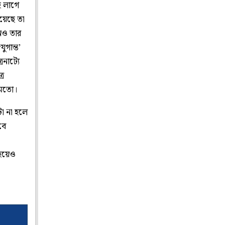
ই লাগে
য়েছে তা
েও তার
ুগান্ত’
নাট্যে
রে
র মতো।
া না হলে
বে
হয়েও