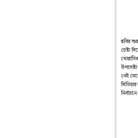
ছবির শুর
চেষ্টা দ
থোরাসিক 
উপদেষ্টা
নেই মেয
মিডিয়ার
নির্বাচন