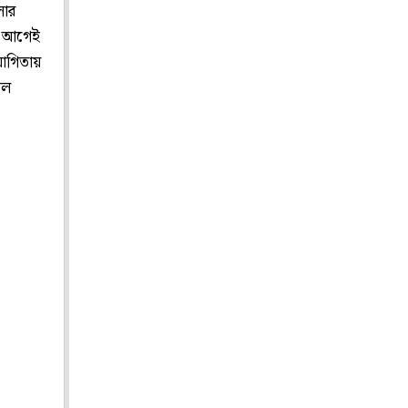
লার
রার আগেই
োগিতায়
বল