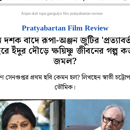
ল্ম রিভিউ
Anjan dutt rupa gangulys film pratyabartan review
Pratyabartan Film Review
 দশক বাদে রূপা-অঞ্জন জুটির 'প্রত্যাবর্
ুরে ইঁদুর দৌড়ে ক্ষয়িষ্ণু জীবনের গল্প ক
জমল?
পণ সেনগুপ্তর প্রথম ছবি কেমন হল? লিখছেন স্বাতী চট্টোপা
ভৌমিক।