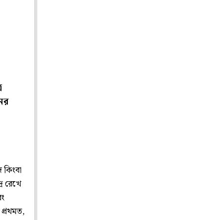
ে
নের
দ কিংবা
রে রেখে
বং
। প্রথমত,