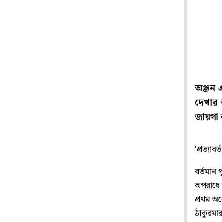
অঞ্জন 
দেখার 
জায়গা
'প্রত্যা
বর্তমান
অপরাধে ত
প্রথম অর্
ঠাকুরমার