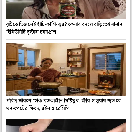
বৃষ্টিতে ভিজলেই হাঁচি-কাশি-জ্বর? কেনার বদলে বাড়িতেই বানান
'ইমিউনিটি বুস্টার' চবনপ্রাশ
পবিত্র শ্রাবণে হোক ব্রতকালীন মিষ্টিমুখ, ক্ষীর-হালুয়ায় জুড়াবে
মন-পেটের ক্ষিদে, রইল ৫ রেসিপি