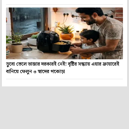
ডুবো তেলে ভাজার দরকারই নেই! বৃষ্টির সন্ধ্যায় এয়ার ফ্রায়ারেই
বানিয়ে ফেলুন ৩ স্বাদের পকোড়া