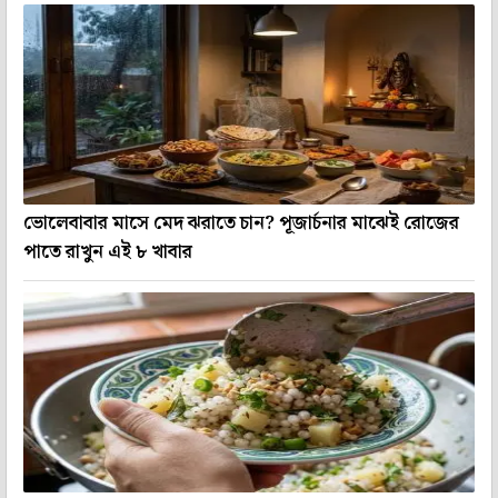
ভোলেবাবার মাসে মেদ ঝরাতে চান? পূজার্চনার মাঝেই রোজের
পাতে রাখুন এই ৮ খাবার