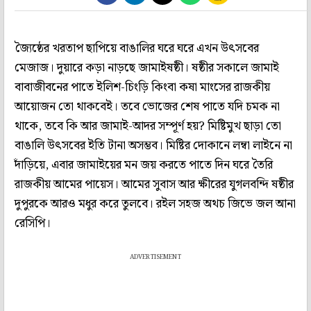
জ্যৈষ্ঠের খরতাপ ছাপিয়ে বাঙালির ঘরে ঘরে এখন উৎসবের
মেজাজ। দুয়ারে কড়া নাড়ছে জামাইষষ্ঠী। ষষ্ঠীর সকালে জামাই
বাবাজীবনের পাতে ইলিশ-চিংড়ি কিংবা কষা মাংসের রাজকীয়
আয়োজন তো থাকবেই। তবে ভোজের শেষ পাতে যদি চমক না
থাকে, তবে কি আর জামাই-আদর সম্পূর্ণ হয়? মিষ্টিমুখ ছাড়া তো
বাঙালি উৎসবের ইতি টানা অসম্ভব। মিষ্টির দোকানে লম্বা লাইনে না
দাঁড়িয়ে, এবার জামাইয়ের মন জয় করতে পাতে দিন ঘরে তৈরি
রাজকীয় আমের পায়েস। আমের সুবাস আর ক্ষীরের যুগলবন্দি ষষ্ঠীর
দুপুরকে আরও মধুর করে তুলবে। রইল সহজ অথচ জিভে জল আনা
রেসিপি।
ADVERTISEMENT