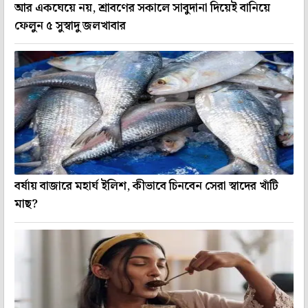
আর একঘেয়ে নয়, শ্রাবণের সকালে সাবুদানা দিয়েই বানিয়ে
ফেলুন ৫ সুস্বাদু জলখাবার
বর্ষায় বাজারে মহার্ঘ ইলিশ, কীভাবে চিনবেন সেরা স্বাদের খাঁটি
মাছ?