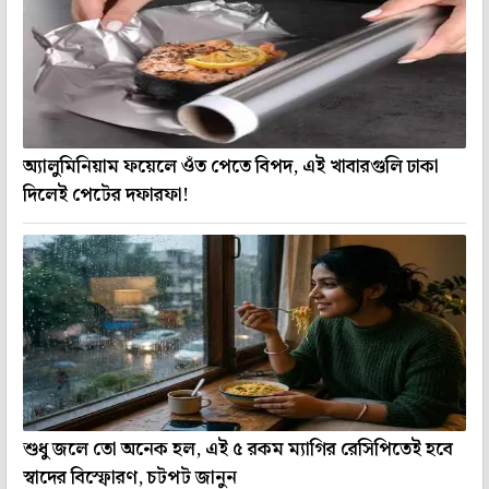
অ্যালুমিনিয়াম ফয়েলে ওঁত পেতে বিপদ, এই খাবারগুলি ঢাকা
দিলেই পেটের দফারফা!
শুধু জলে তো অনেক হল, এই ৫ রকম ম্যাগির রেসিপিতেই হবে
স্বাদের বিস্ফোরণ, চটপট জানুন