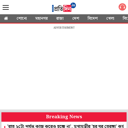
শোনো
মহানগর
রাজ্য
দেশ
বিদেশ
খেলা
বি
ADVERTISEMENT
Breaking News
২টো পর্যন্ত কাজ করেও হচ্ছে না', মুখ্যমন্ত্রীর 'হর ঘর তেরঙ্গা' কর্মসূচিতে 