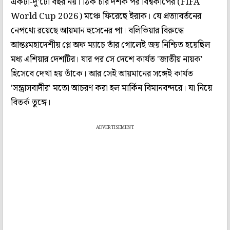
একটা-দু'টো বছর নয়। ঠিক চার দশক পর বিশ্বকাপের (FIFA
World Cup 2026) মঞ্চে ফিরেছে ইরাক। যে প্রত্যাবর্তনের
নেপথ্যে রয়েছে আয়মান হুসেনের পা। বলিভিয়ার বিরুদ্ধে
আন্তঃমহাদেশীয় প্লে অফ ম্যাচে তাঁর গোলেই জয় নিশ্চিত হয়েছিল
মধ্য এশিয়ার দেশটির। যার পর সে দেশে কার্যত 'জাতীয় নায়ক'
হিসেবে দেখা হয় তাঁকে। আর সেই আয়মানের সঙ্গেই কার্যত
'সন্ত্রাসবাদীর' মতো আচরণ করা হল মার্কিন বিমানবন্দরে। যা নিয়ে
বিতর্ক তুঙ্গে।
ADVERTISEMENT