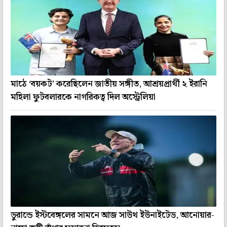
মাঠে ‘বয়কট’ করেছিলেন জাতীয় সঙ্গীত, আশ্রয়প্রার্থী ২ ইরানি
মহিলা ফুটবলারকে নাগরিকত্ব দিল অস্ট্রেলিয়া
ডুরান্ডে ইস্টবেঙ্গলের সামনে আজ সাউথ ইউনাইটেড, আনোয়ার-