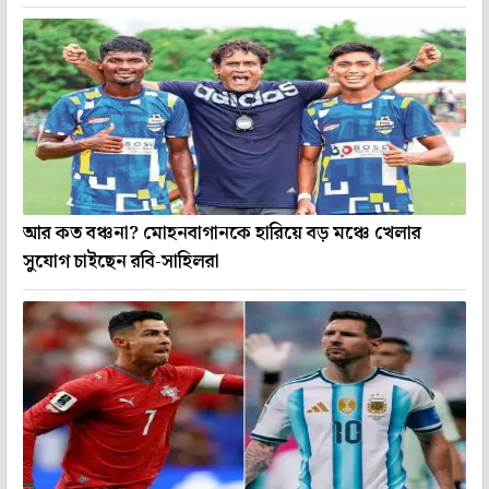
আর কত বঞ্চনা? মোহনবাগানকে হারিয়ে বড় মঞ্চে খেলার
সুযোগ চাইছেন রবি-সাহিলরা