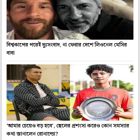
বিশ্বকাপের পরেই দুঃসংবাদ, না ফেরার দেশে লিওনেল মেসির
বাবা
'আমার চেয়েও বড় হবে', ছেলের প্রশংসা করেও কোন সমস্যার
কথা জানালেন রোনাল্ডো?