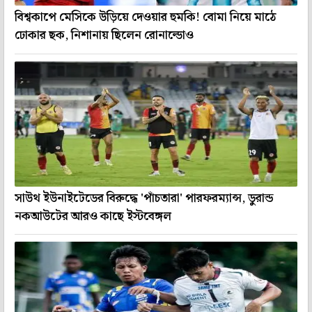
বিশ্বকাপে মেসিকে উড়িয়ে দেওয়ার হুমকি! বোমা নিয়ে মাঠে
ঢোকার ছক, নিশানায় ছিলেন রোনাল্ডোও
সাউথ ইউনাইটেডের বিরুদ্ধে 'পাঁচতারা' পারফরম্যান্স, ডুরান্ড
নকআউটের আরও কাছে ইস্টবেঙ্গল