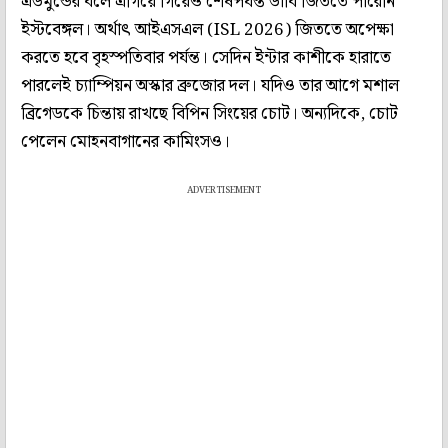
এডমুন্ডের বলে এগিয়ে গিয়েও শেষপর্যন্ত ডার্বি জিততে পারেনি
ইস্টবেঙ্গল। অর্থাৎ আইএসএল (ISL 2026) জিততে অপেক্ষা
করতে হবে বৃহস্পতিবার পর্যন্ত। সেদিন ইন্টার কাশীকে হারাতে
পারলেই চ্যাম্পিয়ন অস্কার ব্রুজোর দল। যদিও তার আগে মশাল
ব্রিগেডকে চিন্তায় রাখছে বিপিন সিংয়ের চোট। অন্যদিকে, চোট
পেলেন মোহনবাগানের কামিংসও।
ADVERTISEMENT