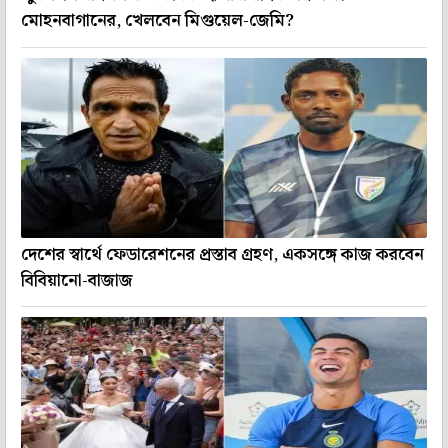
মোহনবাগানের, খেলবেন মিগুয়েল-জেমি?
দেশের স্বার্থে ফেডারেশনের প্রস্তাব গ্রহণ, একসঙ্গে কাজ করবেন
বিবিয়ানো-বাজাজ