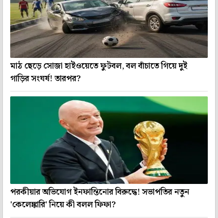
মাঠ ছেড়ে সোজা হাইওয়েতে ফুটবল, বল বাঁচাতে গিয়ে দুই
গাড়ির সংঘর্ষ! তারপর?
পরকীয়ার অভিযোগ ইনফান্তিনোর বিরুদ্ধে! সভাপতির নতুন
'কেলেঙ্কারি' নিয়ে কী বলল ফিফা?