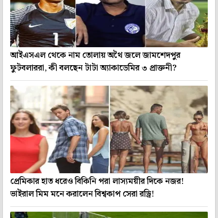
আইএসএল থেকে নাম তোলায় অথৈ জলে জামশেদপুর
ফুটবলাররা, কী বলছেন টাটা অ্যাকাডেমির ৩ প্রাক্তনী?
প্রেমিকার হাত ধরেও বিকিনি পরা লাস্যময়ীর দিকে নজর!
ভাইরাল মিম মনে করালেন বিশ্বকাপ সেরা রড্রি!