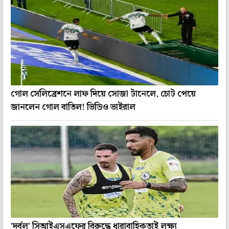
গোল সেলিব্রেশনে লাফ দিয়ে সোজা টানেলে, চোট পেয়ে
জানলেন গোল বাতিল! ভিডিও ভাইরাল
'দুর্বল' সিআইএসএফের বিরুদ্ধে ধারাবাহিকতাই লক্ষ্য