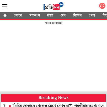
শোনো
মহানগর
রাজ্য
দেশ
বিদেশ
খেলা
বি
ADVERTISEMENT
Breaking News
মিষ্টির দোকানে থেকেও চেখে দেখব না?', পরকীয়ার সমর্থনে বেফাঁস গোবিন্