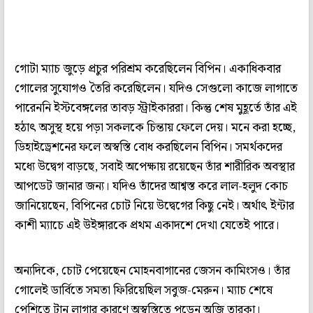
গোটা ম্যাচ জুড়ে প্রচুর পরিশ্রম করেছিলেন বিপিন। একাধিকবার
গোলের সুযোগও তৈরি করেছিলেন। যদিও সেগুলো কাজে লাগাতে
পারেননি ইস্টবেঙ্গলের তাবড় স্ট্রাইকাররা। কিন্তু শেষ মুহূর্তে তাঁর এই
হঠাৎ অসুস্থ হয়ে পড়া সকলকে চিন্তায় ফেলে দেয়। মনে করা হচ্ছে,
ডিহাইড্রেশনের ফলে অস্বস্তি বোধ করছিলেন বিপিন। সমর্থকদের
মধ্যে উদ্বেগ বাড়ছে, সবাই অপেক্ষায় রয়েছেন তাঁর শারীরিক অবস্থার
আপডেট জানার জন্য। যদিও তাঁদের আশ্বস্ত করে লাল-হলুদ কোচ
জানিয়েছেন, বিপিনের চোট নিয়ে উদ্বেগের কিছু নেই। অর্থাৎ ইন্টার
কাশী ম্যাচে এই উইঙ্গারকে প্রথম একাদশে দেখা যেতেই পারে।
অন্যদিকে, চোট পেয়েছেন মোহনবাগানের জেসন কামিংসও। তাঁর
গোলেই ডার্বিতে সমতা ফিরিয়েছিল সবুজ-মেরুন। ম্যাচ শেষে
পেশিতে টান লাগার কারণে অস্বস্তিতে পড়েন অজি তারকা।