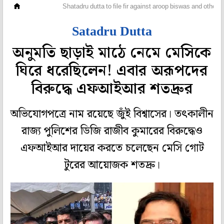
ফুটবল
Shatadru dutta to file fir against aroop biswas and others
Satadru Dutta
অনুমতি ছাড়াই মাঠে নেমে মেসিকে
ঘিরে ধরেছিলেন! এবার অরূপদের
বিরুদ্ধে এফআইআর শতদ্রুর
অভিযোগপত্রে নাম রয়েছে জুঁই বিশ্বাসের। তৎকালীন
রাজ্য পুলিশের ডিজি রাজীব কুমারের বিরুদ্ধেও
এফআইআর দায়ের করতে চলেছেন মেসি গোট
টুরের আয়োজক শতদ্রু।