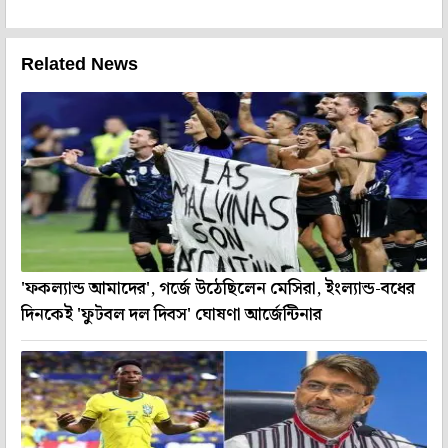
Related News
'ফকল্যান্ড আমাদের', গর্জে উঠেছিলেন মেসিরা, ইংল্যান্ড-বধের
দিনকেই 'ফুটবল দল দিবস' ঘোষণা আর্জেন্টিনার