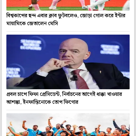
বিশ্বকাপের ছন্দ এবার ক্লাব ফুটবলেও, জোড়া গোল করে ইন্টার
মায়ামিকে জেতালেন মেসি
প্রবল চাপে ফিফা প্রেসিডেন্ট, নির্বাচনের আগেই ধাক্কা খাওয়ার
আশঙ্কা, ইনফান্তিনোকে তোপ ফিগোর