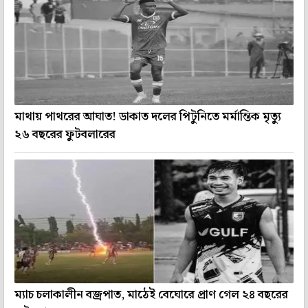
মাথায় পাথরের আঘাত! ডাকাত দলের পিটুনিতে মর্মান্তিক মৃত্যু
২৬ বছরের ফুটবলারের
ম্যাচ চলাকালীন বজ্রপাত, মাঠেই বেঘোরে প্রাণ গেল ২৪ বছরের