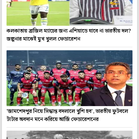
কলকাতায় ব্রাজিল ম্যাচের জন্য এশিয়াডে যাবে না ভারতীয় দল?
জল্পনার মাঝেই মুখ খুলল ফেডারেশন
'জামশেদপুর নিয়ে সিদ্ধান্ত বদলালে খুশি হব', ভারতীয় ফুটবলে
টাটার অবদান মনে করিয়ে আর্জি ফেডারেশনের