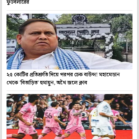
ফুটবলারের
২৫ কোটির প্রতিশ্রুতি দিয়ে পরপর চেক বাউন্স! মহামেডান
থেকে 'বিতাড়িত' হুমায়ুন, অথৈ জলে ক্লাব