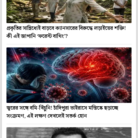
প্রকৃতির সান্নিধ্যেই বাড়বে ক্যানসারের বিরুদ্ধে লড়াইয়ের শক্তি!
কী এই জাপানি ‘ফরেস্ট বাথিং’?
জ্বরের সঙ্গে বমি-খিঁচুনি! চাঁদিপুরা ভাইরাসে মস্তিষ্কে ছড়াচ্ছে
সংক্রমণ, এই লক্ষণ দেখলেই সতর্ক হোন