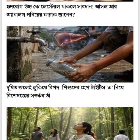
হৃদরোগ-উচ্চ কোলেস্টেরল থাকলে সাবধান! আসল আর
অ্যানালগ পনিরের ফারাক জানেন?
দূষিত জলেই লুকিয়ে বিপদ! শিশুদের হেপাটাইটিস ‘এ’ নিয়ে
বিশেষজ্ঞের সতর্কবার্তা