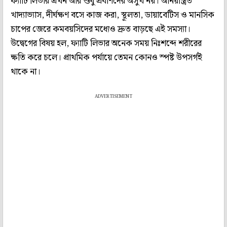
ফ্যাটি লিভার এখন আর শুধু প্রবীণদের অসুখ নয়। অনিয়ন্ত্রিত
খাদ্যাভ্যাস, দীর্ঘক্ষণ বসে কাজ করা, স্থূলতা, ডায়াবেটিস ও মানসিক
চাপের জেরে কমবয়সিদের মধ্যেও দ্রুত বাড়ছে এই সমস্যা।
উদ্বেগের বিষয় হল, ফ্যাটি লিভার অনেক সময় নিঃশব্দে শরীরের
ক্ষতি করে চলে। প্রাথমিক পর্যায়ে তেমন কোনও স্পষ্ট উপসর্গই
থাকে না।
ADVERTISEMENT