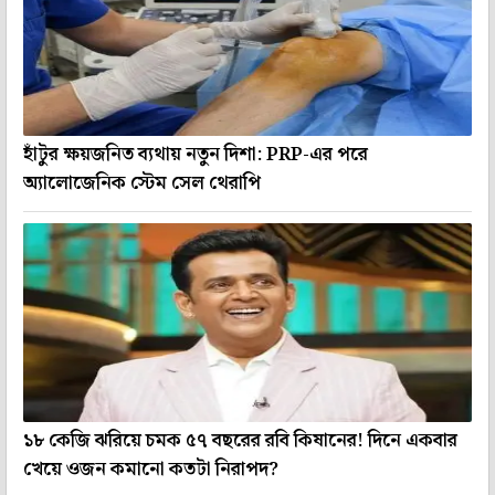
হাঁটুর ক্ষয়জনিত ব্যথায় নতুন দিশা: PRP-এর পরে
অ্যালোজেনিক স্টেম সেল থেরাপি
১৮ কেজি ঝরিয়ে চমক ৫৭ বছরের রবি কিষানের! দিনে একবার
খেয়ে ওজন কমানো কতটা নিরাপদ?