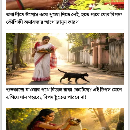
তারাপীঠে উপোস করে পুজো দিতে নেই, হতে পারে ঘোর বিপদ!
কৌশিকী অমাবস্যার আগে জানুন কারণ
শুভকাজে যাওয়ার পথে বিড়াল রাস্তা কেটেছে? এই টিপস মেনে
এগিয়ে যান গন্তব্যে, বিপদ ছুঁতেও পারবে না!