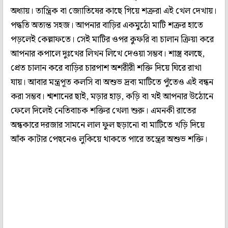
অধ্যায়। তান্ত্রিক বা জ্যোতিষের কাছে গিয়ে শত্রুরা এই খেল দেখায়।
পদ্ধতি অত্যন্ত সহজ। আপনার বাড়ির একমুঠো মাটি শত্রুর হাতে
পড়লেই কেল্লাফতে। সেই মাটির ওপর কুফরি বা চালান ক্রিয়া করে
আপনার কপালে দুঃখের লিখন লিখে দেওয়া সম্ভব। শাস্ত্র বলছে,
প্রেত চালান করে বাড়ির চারপাশ অশরীরী শক্তি দিয়ে ঘিরে রাখা
যায়। আবার মন্ত্রপূত কলসি বা অশুভ দ্রব্য মাটিতে পুঁতেও এই বন্ধন
করা সম্ভব। শ্মশানের ছাই, মড়ার হাড়, কড়ি বা খই আপনার উঠোনে
ফেলে দিলেই নেতিবাচক শক্তির খেলা শুরু। এমনকী রাতের
অন্ধকারে দরজার সামনে লাল ফুল ছড়ানো বা মাটিতে খড়ি দিয়ে
আঁক কাটার পেছনেও লুকিয়ে থাকতে পারে তন্ত্রের অশুভ শক্তি।