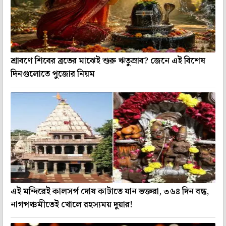
শ্রাবণে শিবের ব্রতের মাঝেই শুরু ঋতুস্রাব? জেনে এই বিশেষ
দিনগুলোতে পুজোর নিয়ম
এই মন্দিরেই কালসর্প দোষ কাটাতে যান ভক্তরা, ৩৬৪ দিন বন্ধ,
নাগপঞ্চমীতেই খোলে রহস্যময় দুয়ার!