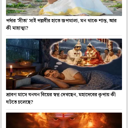
পর্দার 'সীতা' সাই পল্লবীর হাতে জপমালা, মন থাকে শান্ত, আর
কী মাহাত্ম্য?
শ্রাবণ মাসে ঘনঘন বিয়ের স্বপ্ন দেখছেন, মহাদেবের কৃপায় কী
ঘটতে চলেছে?