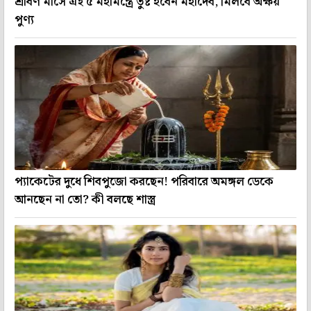
শ্রাবণ মাসে এই ৫ মহামন্ত্রে তুষ্ট হবেন মহাদেব, মিলবে অক্ষয়
পুণ্য
প্যাকেটের দুধে শিবপুজো করছেন! পরিবারে অমঙ্গল ডেকে
আনছেন না তো? কী বলছে শাস্ত্র