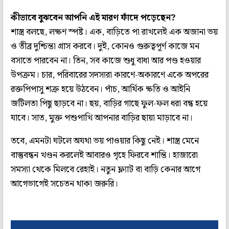
কীভাবে বুঝবেন আপনি এই মারণ ফাঁদে পড়েছেন?
শাস্ত্র বলছে, লক্ষণ স্পষ্ট। এক, বাড়িতে পা রাখলেই এক অজানা ভয়
ও তীব্র দুশ্চিন্তা গ্রাস করবে। দুই, কোনও গুরুত্বপূর্ণ কাজে মন
বসাতে পারবেন না। তিন, সব কাজে শুধু বাধা আর পণ্ড হওয়ার
উপক্রম। চার, পরিবারের সদস্যরা কারণে-অকারণে একে অপরের
রক্তপিপাসু শত্রু হয়ে উঠবেন। পাঁচ, আর্থিক ক্ষতি ও আইনি
জটিলতা পিছু ছাড়বে না। ছয়, বাড়ির গাছে ফুল-ফল ধরা বন্ধ হয়ে
যাবে। সাত, মুক্ত পশুপাখি আপনার বাড়ির ছায়া মাড়াবে না।
তবে, এমনটা ঘটলে অযথা ভয় পাওয়ার কিছু নেই। শাস্ত্র মেনে
বাস্তুবন্ধন খণ্ডন করলেই আবারও গৃহে ফিরবে শান্তি। হাজারো
সমস্যা থেকে মিলবে রেহাই। নতুন ফ্ল্যাট বা বাড়ি কেনার আগে
আগেভাগেই সচেতন থাকা জরুরি।