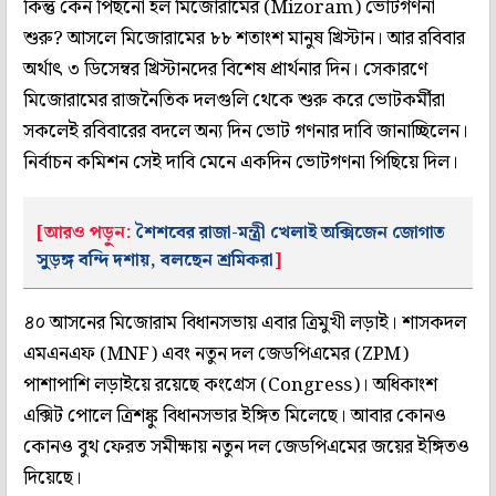
কিন্তু কেন পিছনো হল মিজোরামের (Mizoram) ভোটগণনা
শুরু? আসলে মিজোরামের ৮৮ শতাংশ মানুষ খ্রিস্টান। আর রবিবার
অর্থাৎ ৩ ডিসেম্বর খ্রিস্টানদের বিশেষ প্রার্থনার দিন। সেকারণে
মিজোরামের রাজনৈতিক দলগুলি থেকে শুরু করে ভোটকর্মীরা
সকলেই রবিবারের বদলে অন্য দিন ভোট গণনার দাবি জানাচ্ছিলেন।
নির্বাচন কমিশন সেই দাবি মেনে একদিন ভোটগণনা পিছিয়ে দিল।
[আরও পড়ুন:
শৈশবের রাজা-মন্ত্রী খেলাই অক্সিজেন জোগাত
সুড়ঙ্গ বন্দি দশায়, বলছেন শ্রমিকরা
]
৪০ আসনের মিজোরাম বিধানসভায় এবার ত্রিমুখী লড়াই। শাসকদল
এমএনএফ (MNF) এবং নতুন দল জেডপিএমের (ZPM)
পাশাপাশি লড়াইয়ে রয়েছে কংগ্রেস (Congress)। অধিকাংশ
এক্সিট পোলে ত্রিশঙ্কু বিধানসভার ইঙ্গিত মিলেছে। আবার কোনও
কোনও বুথ ফেরত সমীক্ষায় নতুন দল জেডপিএমের জয়ের ইঙ্গিতও
দিয়েছে।