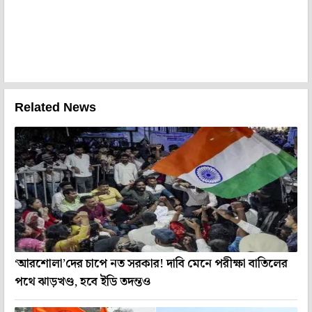
Related News
‘আরশোলা’দের চাপে নত সরকার! দাবি মেনে পরীক্ষা বাতিলের
পথে ঝাড়খণ্ড, হবে ইডি তদন্তও