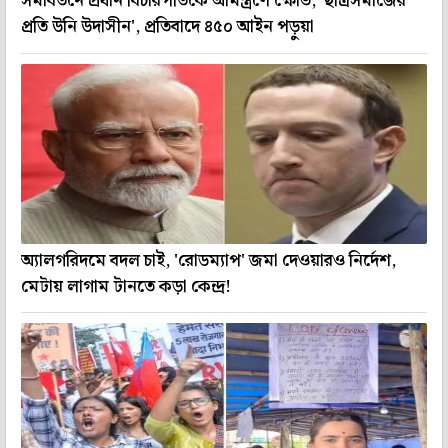
সমাবর্তনে প্রধান বিচারপতিকে আমন্ত্রণে ক্ষোভ, 'ছাত্রসমাজের
প্রতি উনি উদাসীন', প্রতিবাদে ৪৫০ আইন পড়ুয়া
অ্যালগরিদমে বদল চাই, 'রোডম্যাপ' জমা দেওয়ারও নির্দেশ,
মেটায় লাগাম টানতে কড়া কেন্দ্র!