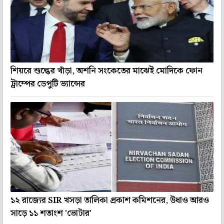
শিয়রে শুল্কের খাঁড়া, অশনি সংকেতের মাঝেই মোদিকে ফোন
ট্রাম্পের ডেপুটি ভ্যান্সের
১২ রাজ্যের SIR খসড়া তালিকা প্রকাশ কমিশনের, উধাও আরও
সাড়ে ১১ শতাংশ 'ভোটার'