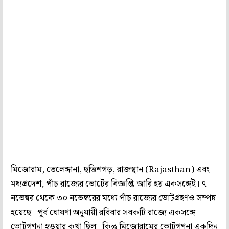
মিজোরাম, তেলেঙ্গানা, ছত্তিশগড়, রাজস্থান (Rajasthan) এবং
মধ্যপ্রদেশ, পাঁচ রাজ্যের ভোটের বিজ্ঞপ্তি জারি হয় একসঙ্গেই। ৭
নভেম্বর থেকে ৩০ নভেম্বরের মধ্যে পাঁচ রাজ্যের ভোটগ্রহণও সম্পন্ন
হয়েছে। পূর্ব ঘোষণা অনুযায়ী রবিবার সবকটি রাজ্যে একসঙ্গে
ভোটগণনা হওয়ার কথা ছিল। কিন্তু মিজোরামের ভোটগণনা একদিন