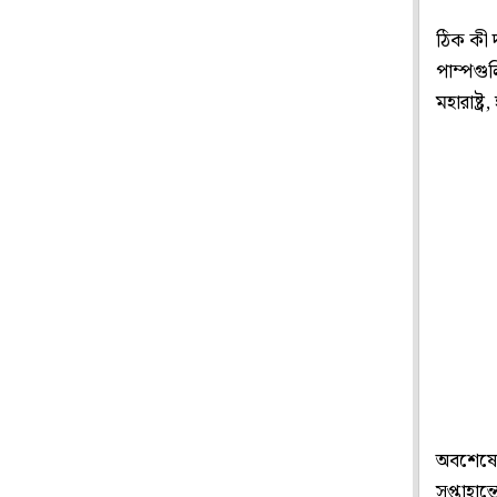
ঠিক কী 
পাম্পগুল
মহারাষ্ট্
অবশেষে প
সপ্তাহান্