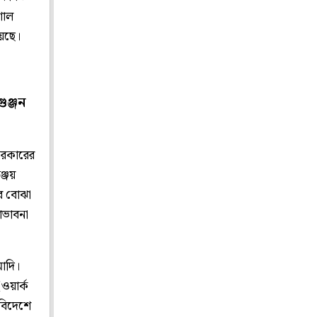
শাল
য়েছে।
ুঞ্জন
 সরকারের
ঞ্জয়
ির বোঝা
তাভাবনা
 মোদি।
ওয়ার্ক
 বিদেশে