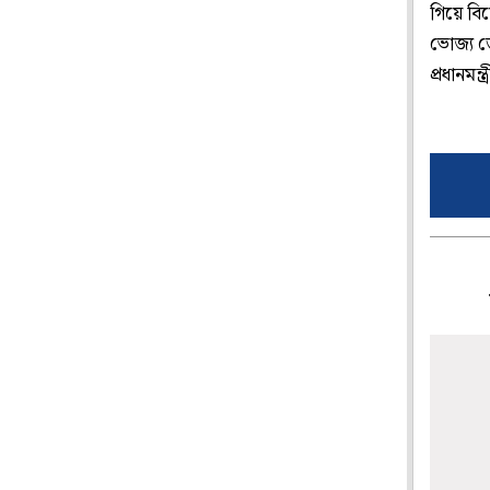
গিয়ে বি
ভোজ্য ত
প্রধানম