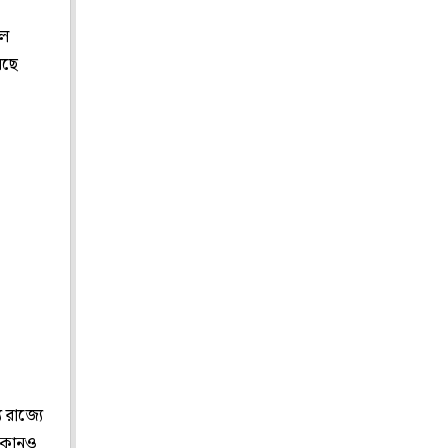
রল
েছে
 রাজ্যে
মন কোনও