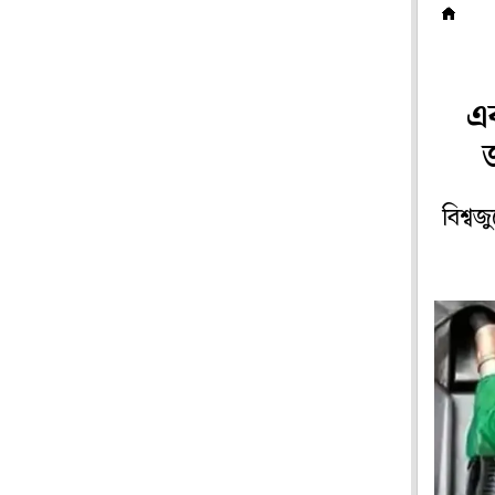
দ
এব
বিশ্