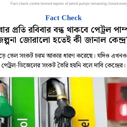
েশ
Fact check centre termed reports of petrol pumps remaining closed eve
Fact Check
ার প্রতি রবিবার বন্ধ থাকবে পেট্রল পাম
জল্পনা জোরালো হতেই কী জানাল কেন্দ্র
বজুড়ে তেল সংকট চরম আকার ধারণ করেছে। যদিও এখনও
পেট্রল-ডিজেলের সংকট তৈরি হয়নি বলে দাবি কেন্দ্রের।