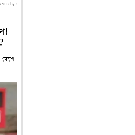
ry sunday as fake
্প!
?
 দেশে