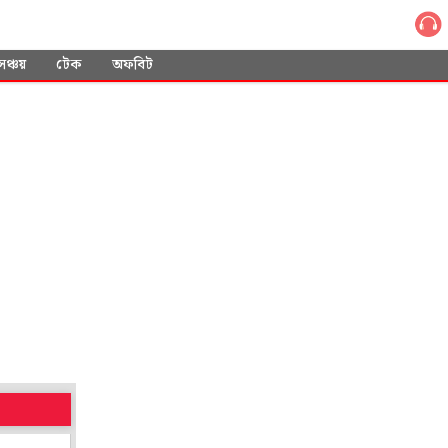
সঞ্চয়
টেক
অফবিট