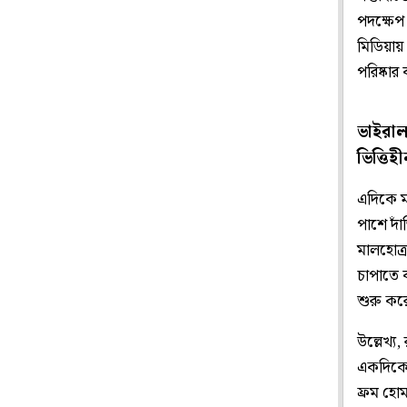
পদক্ষেপ
মিডিয়ায়
পরিষ্কার
ভাইরাল 
ভিত্তি
এদিকে মধ
পাশে দাঁ
মালহোত্
চাপাতে ব
শুরু কর
উল্লেখ্য,
একদিকে 
ফ্রম হো