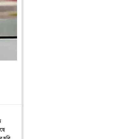
ন
রছে
ীর ছবি