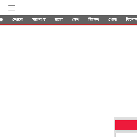
শোনো
মহানগর
রাজ্য
দেশ
বিদেশ
খেলা
বিনো