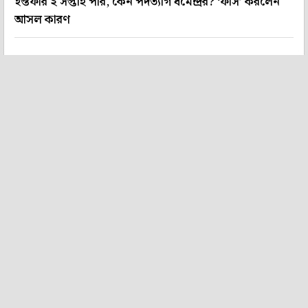
ইস্তফার ২ সপ্তাহ পার, কেন পদত্যাগ ধর্মেন্দ্রর? ‘ফাঁস’ করলেন
আসল কারণ