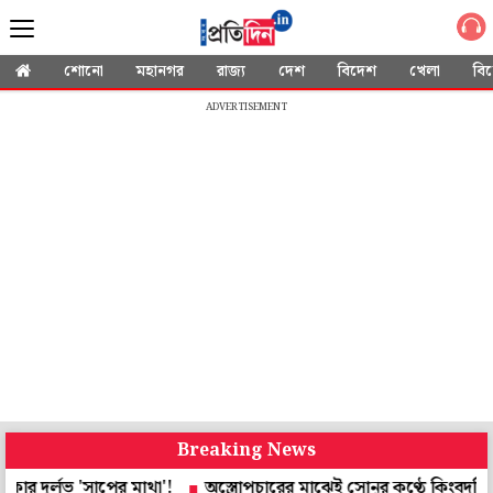
শোনো
মহানগর
রাজ্য
দেশ
বিদেশ
খেলা
বি
ADVERTISEMENT
Breaking News
লভ 'সাপের মাথা'!
অস্ত্রোপচারের মাঝেই সোনুর কণ্ঠে কিংবদন্তি রফির গ