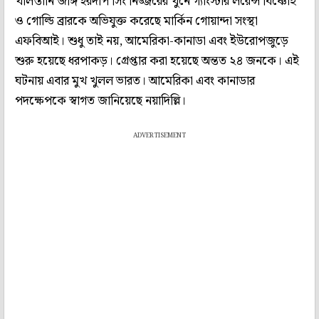
খলিস্তানি জঙ্গি হরদীপ সিং নিজ্জরের খুনে গ্যাংস্টার লরেন্স বিষ্ণোই
ও গোল্ডি ব্রারকে অভিযুক্ত করেছে মার্কিন গোয়ান্দা সংস্থা
এফবিআই। শুধু তাই নয়, আমেরিকা-কানাডা এবং ইউরোপজুড়ে
শুরু হয়েছে ধরপাকড়। গ্রেপ্তার করা হয়েছে অন্তত ২৪ জনকে। এই
ঘটনায় এবার মুখ খুলল ভারত। আমেরিকা এবং কানাডার
পদক্ষেপকে স্বাগত জানিয়েছে নয়াদিল্লি।
ADVERTISEMENT