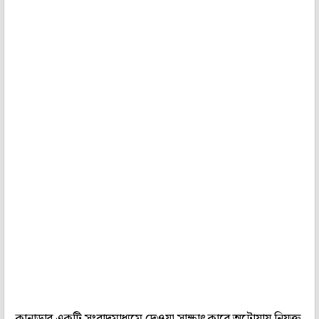
কানাডার একটি সংবাদমাধ্যমে দেওয়া সাক্ষাৎকারে অটোয়ায় নিযুক্ত