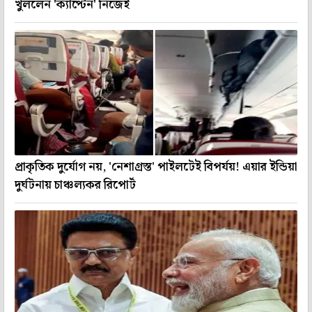
খুললেন 'ক্যাপ্টেন' নিজেই
প্রাকৃতিক দুর্যোগ নয়, 'নেশাগ্রস্ত' পাইলটেই বিপর্যয়! এয়ার ইন্ডিয়া
দুর্ঘটনায় চাঞ্চল্যকর রিপোর্ট