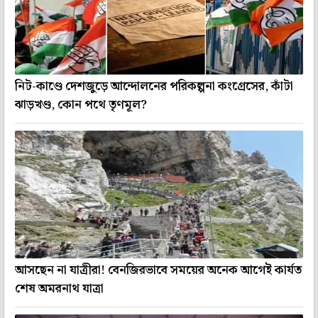
নিট-কাণ্ডে দেশজুড়ে আন্দোলনের পরিকল্পনা কংগ্রেসের, কাঁটা
ঝাড়খণ্ড, কোন পথে তৃণমূল?
আসছেন না যাত্রীরা! বেনজিরভাবে সময়ের অনেক আগেই কার্যত
শেষ অমরনাথ যাত্রা