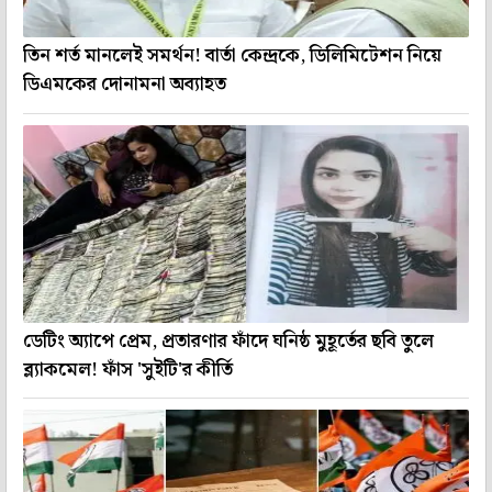
তিন শর্ত মানলেই সমর্থন! বার্তা কেন্দ্রকে, ডিলিমিটেশন নিয়ে
ডিএমকের দোনামনা অব্যাহত
ডেটিং অ্যাপে প্রেম, প্রতারণার ফাঁদে ঘনিষ্ঠ মুহূর্তের ছবি তুলে
ব্ল্যাকমেল! ফাঁস 'সুইটি'র কীর্তি