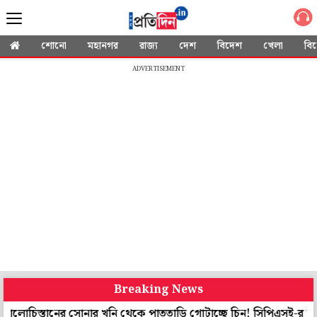
শোনো
মহানগর
রাজ্য
দেশ
বিদেশ
খেলা
বি
ADVERTISEMENT
Breaking News
তানের সোনার খনি থেকে পাততাড়ি গোটাচ্ছে চিন! সিপিএসই-র ভবিষ্যৎ নিয়েও 