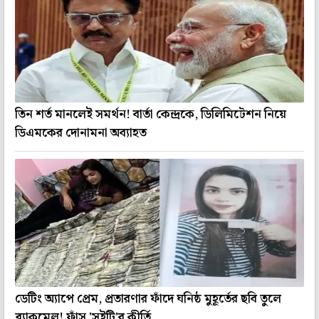
তিন শর্ত মানলেই সমর্থন! বার্তা কেন্দ্রকে, ডিলিমিটেশন নিয়ে
ডিএমকের দোনামনা অব্যাহত
ডেটিং অ্যাপে প্রেম, প্রতারণার ফাঁদে ঘনিষ্ঠ মুহূর্তের ছবি তুলে
ব্ল্যাকমেল! ফাঁস 'সুইটি'র কীর্তি