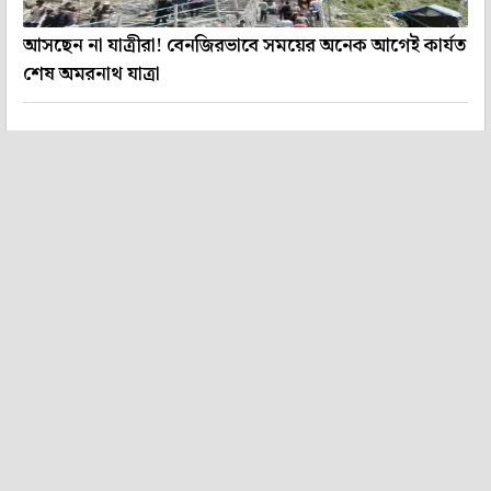
আসছেন না যাত্রীরা! বেনজিরভাবে সময়ের অনেক আগেই কার্যত
শেষ অমরনাথ যাত্রা