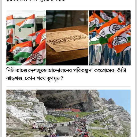
নিট-কাণ্ডে দেশজুড়ে আন্দোলনের পরিকল্পনা কংগ্রেসের, কাঁটা
ঝাড়খণ্ড, কোন পথে তৃণমূল?