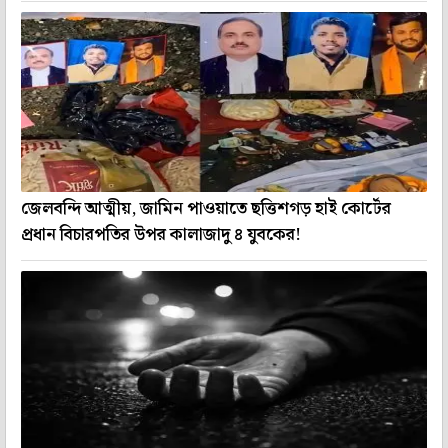
জেলবন্দি আত্মীয়, জামিন পাওয়াতে ছত্তিশগড় হাই কোর্টের
প্রধান বিচারপতির উপর কালাজাদু ৪ যুবকের!