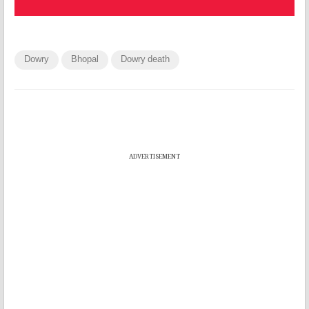
Dowry
Bhopal
Dowry death
ADVERTISEMENT