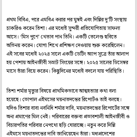
প্রথম বিবিএ, পরে এমবিএ করার পর মুম্বই এবং দিল্লির দু’টি সংস্থায়
চাকরিও করেন তিশা। এর মধ্যেই সুন্দরী প্রতিযোগিতায় সাফল্য
আসে। ‘মিস পুণে’ খেতাব পান তিনি। একটি তেলেগু ছবিতে
অভিনয় করেন। যোগা শিখে প্রশিক্ষণ দেওয়ায় শুরু করেছিলেন।
এই সবের মধ্যেই ২০২৪ সালে একটি ডেটিং অ্যাপ সূত্রে তাঁর আলাপ
হয় পেশায় আইনজীবী সম্রাট সিংয়ের সঙ্গে। ২০২৫ সালের ডিসেম্বর
মাসে তাঁরা বিয়ে করেন। কিছুদিনের মধ্যেই বদলে যায় পরিস্থিতি।
তিশা শর্মার মৃত্যুর বিষয়ে প্রাথমিকভাবে আত্মহত্যার কথা বলা
হয়েছে। ভোপাল এইমসের ময়নাতদন্তের রিপোর্টও তাই বলছে।
যদিও তিশার বাবা নবনিধি শর্মার দাবি, ময়নাতদন্তের রিপোর্টের সঙ্গে
অন্য প্রমাণের মিল নেই। পরিবারের বক্তব্য প্রভাবশালী আইনজীবী ও
বিচারপতির পরিবার নেপথ্যে ছড়ি ঘোরাচ্ছে। নতুন করে দিল্লি
এইমসে ময়নাতদন্তের দাবি জানিয়েছেন তাঁরা। মধ্যপ্রদেশের