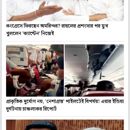
কংগ্রেসে ফিরছেন অমরিন্দর? রাহুলের প্রশংসার পর মুখ
খুললেন 'ক্যাপ্টেন' নিজেই
প্রাকৃতিক দুর্যোগ নয়, 'নেশাগ্রস্ত' পাইলটেই বিপর্যয়! এয়ার ইন্ডিয়া
দুর্ঘটনায় চাঞ্চল্যকর রিপোর্ট