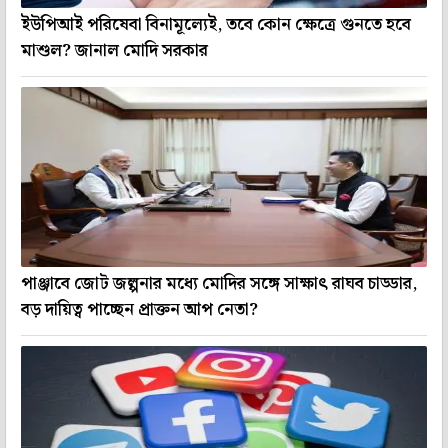
ইউপিআই পরিষেবা বিনামূল্যেই, তবে কোন ক্ষেত্রে গুনতে হবে
মাশুল? জানাল মোদি সরকার
পাঞ্জাবে জোট জল্পনার মধ্যে মোদির সঙ্গে সাক্ষাৎ রাঘব চাড্ডার,
বড় দায়িত্ব পাচ্ছেন প্রাক্তন আপ নেতা?