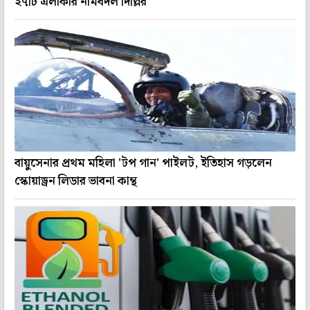
২৭টি এলাকার নামবদল দিল্লির
বায়ুসেনার প্রথম মহিলা 'টপ গান' পাইলট, ইতিহাস গড়লেন
স্কোয়াড্রন লিডার ভাবনা কান্থ