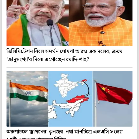
ডিলিমিটেশন বিলে সমর্থন ঘোষণা আরও এক দলের, ক্রমে
'জাদুসংখ্যা'র দিকে এগোচ্ছেন মোদি-শাহ?
অরুণাচলে 'ড্রাগনের' কুনজর, নয়া মানচিত্রে এলএসি সংলগ্ন