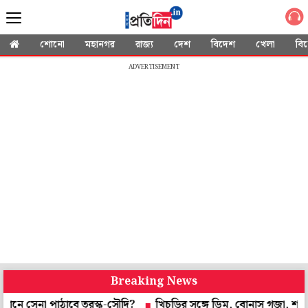
শোনো
মহানগর
রাজ্য
দেশ
বিদেশ
খেলা
বি
ADVERTISEMENT
Breaking News
েনা পাঠাবে তুরস্ক-সৌদি?
খিচুড়ির সঙ্গে ডিম, বোনাস গজা, শনিবারের মিড