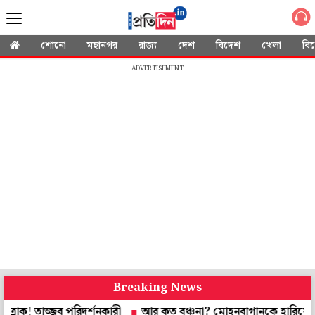
শোনো
মহানগর
রাজ্য
দেশ
বিদেশ
খেলা
বি
ADVERTISEMENT
Breaking News
াজ্জব পরিদর্শনকারী
আর কত বঞ্চনা? মোহনবাগানকে হারিয়ে বড় মঞ্চে 