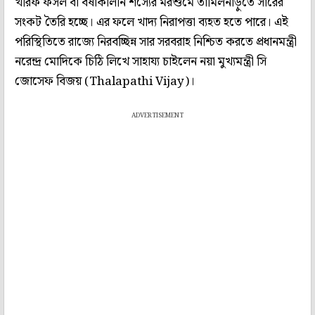
খরিফ ফসল বা বর্ষাকালীন শস্যের মরশুমে তামিলনাড়ুতে সারের
সংকট তৈরি হচ্ছে। এর ফলে খাদ্য নিরাপত্তা ব্যহত হতে পারে। এই
পরিস্থিতিতে রাজ্যে নিরবচ্ছিন্ন সার সরবরাহ নিশ্চিত করতে প্রধানমন্ত্রী
নরেন্দ্র মোদিকে চিঠি লিখে সাহায্য চাইলেন নয়া মুখ্যমন্ত্রী সি
জোসেফ বিজয় (Thalapathi Vijay)।
ADVERTISEMENT