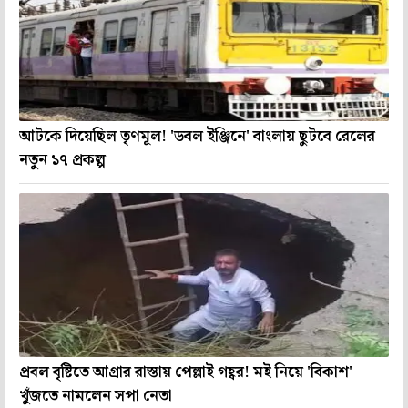
আটকে দিয়েছিল তৃণমূল! 'ডবল ইঞ্জিনে' বাংলায় ছুটবে রেলের
নতুন ১৭ প্রকল্প
প্রবল বৃষ্টিতে আগ্রার রাস্তায় পেল্লাই গহ্বর! মই নিয়ে 'বিকাশ'
খুঁজতে নামলেন সপা নেতা