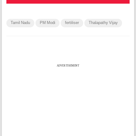
Tamil Nadu
PM Modi
fertiliser
Thalapathy Vijay
ADVERTISEMENT