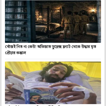
খোঁজই নিত না কেউ! অভিজাত ডুপ্লেক্স ফ্ল্যাট থেকে উদ্ধার মৃত
প্রৌঢ়ার কঙ্কাল