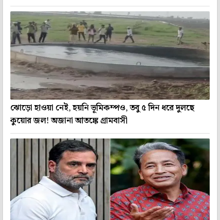
ঝোড়ো হাওয়া নেই, হয়নি ভূমিকম্পও, তবু ৫ দিন ধরে দুলছে
কুয়োর জল! অজানা আতঙ্কে গ্রামবাসী