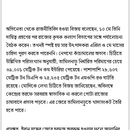
অভিনেতা থেকে রাজনীতিবিদ হওয়া বিজয় বলেছেন, ১০ মে তিনি
দায়িত্ব গ্রহণের পর রাজ্যের কৃষক কল্যাণ বিভাগের সঙ্গে পর্যালোচনা
বৈঠক করেন। তখনই স্পষ্ট হয় সার উৎপাদকরা এপ্রিল ও মে মাসের
চাহিদা পূরণ করতে পারেননি। নেপথ্যে কাঁচামালের অভাব। চিঠিতে
উল্লিখিত পরিসংখ্যান অনুযায়ী, তামিলনাড়ু নির্ধারিত পরিমাণের চেয়ে
৩৯,০০১ মেট্রিক টন কম ইউরিয়া পেয়েছে। পাশাপাশি ২৮,৬০৭
মেট্রিক টন ডিএপি ও ২৪,২৩৫ মেট্রিক টন এমওপি-রও ঘাটতি
রয়েছে। মোদিকে লেখা চিঠিতে বিজয় জানিয়েছেন, অবিলম্বে
কেন্দ্রের তরফে সরবরাহ স্বাভাবিক না করলে গোটা রাজ্যের
চাষাবাদে প্রভাব পড়বে। এর জেরে তামিলানড়ুতে খাদ্যসংকট তৈরি
হতে পারে।
প্রসঙ্গত, ইরান যুদ্ধের জেরে হরমুজ অবরুদ্ধ হওয়ার ফলে জ্বালানির