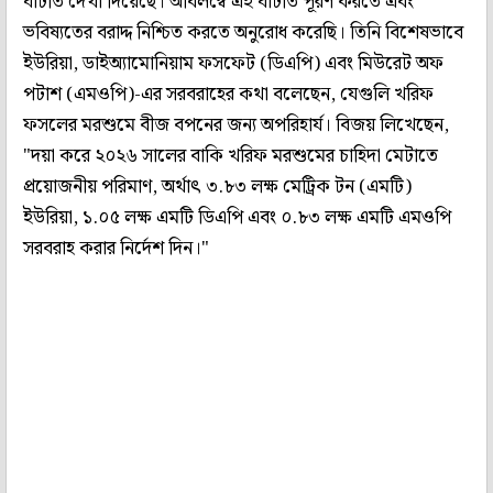
ঘাটতি দেখা দিয়েছে। অবিলম্বে এই ঘাটতি পূরণ করতে এবং
ভবিষ্যতের বরাদ্দ নিশ্চিত করতে অনুরোধ করেছি। তিনি বিশেষভাবে
ইউরিয়া, ডাইঅ্যামোনিয়াম ফসফেট (ডিএপি) এবং মিউরেট অফ
পটাশ (এমওপি)-এর সরবরাহের কথা বলেছেন, যেগুলি খরিফ
ফসলের মরশুমে বীজ বপনের জন্য অপরিহার্য। বিজয় লিখেছেন,
"দয়া করে ২০২৬ সালের বাকি খরিফ মরশুমের চাহিদা মেটাতে
প্রয়োজনীয় পরিমাণ, অর্থাৎ ৩.৮৩ লক্ষ মেট্রিক টন (এমটি)
ইউরিয়া, ১.০৫ লক্ষ এমটি ডিএপি এবং ০.৮৩ লক্ষ এমটি এমওপি
সরবরাহ করার নির্দেশ দিন।"