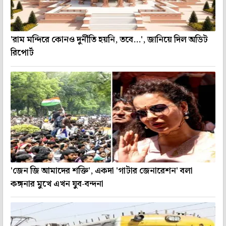
'রাম মন্দিরে কোনও দুর্নীতি হয়নি, তবে...', জানিয়ে দিল অডিট
রিপোর্ট
'জেন জি আমাদের শক্তি', একদা 'গাটার জেনারেশন' বলা
কঙ্গনার মুখে এখন যুব-বন্দনা