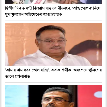
দ্বিতীয় দিন ৬ ঘণ্টা জিজ্ঞাসাবাদ ভবানীভবনে, 'আত্মগোপন' নিয়ে
মুখ খুললেন অভিষেকের আপ্তসহায়ক
'আমার নাম করে তোলাবাজি', অবাক শমীক! অবশেষে পুলিশের
জালে তোলাবাজ