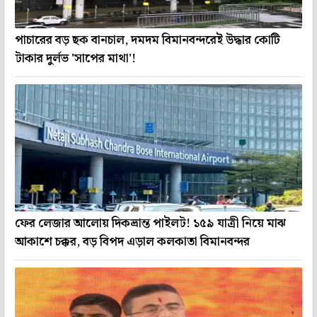
পাচারের বড় ছক বানচাল, দমদম বিমানবন্দরেই উদ্ধার কোটি
টাকার দুর্লভ 'সাপের মাথা'!
ফের লেজার আলোয় দিকভ্রান্ত পাইলট! ১৫৯ যাত্রী নিয়ে মাঝ
আকাশে চক্কর, বড় বিপদ এড়াল কলকাতা বিমানবন্দর