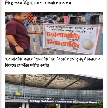
শিল্পে ডবল ইঞ্জিন, নকশা বাতলালেন তাপস
'তোলাবাজি করলে ডিমভাজি ফ্রি', বিজেপিতে 'তৃণমূলীকরণে'র
বিরুদ্ধে পোস্টার দলীয় কর্মীর