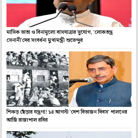
মাসিক ভাতা ও বিনামূল্যে বাসযাত্রার সুযোগ, 'লোকতন্ত্র
সেনানী'দের সংবর্ধনা মুখ্যমন্ত্রী শুভেন্দুর
শিকড় ছেঁড়ার যন্ত্রণা! ১৪ আগস্ট 'দেশ বিভাজন দিবস' পালনের
আর্জি রাজ্যপাল রবির