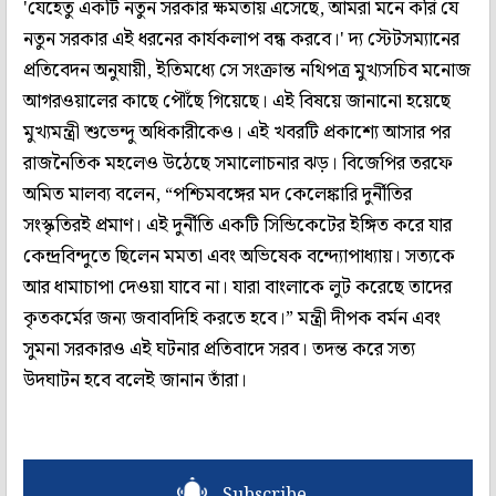
'যেহেতু একটি নতুন সরকার ক্ষমতায় এসেছে, আমরা মনে করি যে
নতুন সরকার এই ধরনের কার্যকলাপ বন্ধ করবে।' দ্য স্টেটসম্যানের
প্রতিবেদন অনুযায়ী, ইতিমধ্যে সে সংক্রান্ত নথিপত্র মুখ্যসচিব মনোজ
আগরওয়ালের কাছে পৌঁছে গিয়েছে। এই বিষয়ে জানানো হয়েছে
মুখ্যমন্ত্রী শুভেন্দু অধিকারীকেও। এই খবরটি প্রকাশ্যে আসার পর
রাজনৈতিক মহলেও উঠেছে সমালোচনার ঝড়। বিজেপির তরফে
অমিত মালব্য বলেন, “পশ্চিমবঙ্গের মদ কেলেঙ্কারি দুর্নীতির
সংস্কৃতিরই প্রমাণ। এই দুর্নীতি একটি সিন্ডিকেটের ইঙ্গিত করে যার
কেন্দ্রবিন্দুতে ছিলেন মমতা এবং অভিষেক বন্দ্যোপাধ্যায়। সত্যকে
আর ধামাচাপা দেওয়া যাবে না। যারা বাংলাকে লুট করেছে তাদের
কৃতকর্মের জন্য জবাবদিহি করতে হবে।” মন্ত্রী দীপক বর্মন এবং
সুমনা সরকারও এই ঘটনার প্রতিবাদে সরব। তদন্ত করে সত্য
উদঘাটন হবে বলেই জানান তাঁরা।
Subscribe