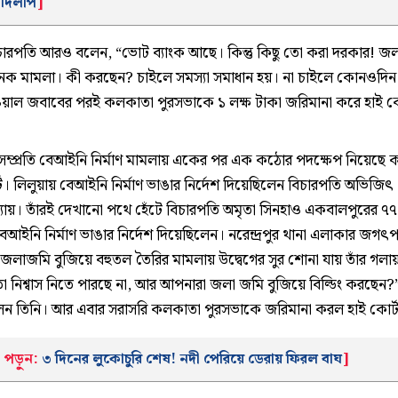
 দিলীপ
]
বিচারপতি আরও বলেন, “ভোট ব্যাংক আছে। কিন্তু কিছু তো করা দরকার! জল
নেক মামলা। কী করছেন? চাইলে সমস্যা সমাধান হয়। না চাইলে কোনওদিন 
ওয়াল জবাবের পরই কলকাতা পুরসভাকে ১ লক্ষ টাকা জরিমানা করে হাই কো
য, সম্প্রতি বেআইনি নির্মাণ মামলায় একের পর এক কঠোর পদক্ষেপ নিয়েছে
ট। লিলুয়ায় বেআইনি নির্মাণ ভাঙার নির্দেশ দিয়েছিলেন বিচারপতি অভিজিৎ
্যায়। তাঁরই দেখানো পথে হেঁটে বিচারপতি অমৃতা সিনহাও একবালপুরের ৭৭ 
বেআইনি নির্মাণ ভাঙার নির্দেশ দিয়েছিলেন। নরেন্দ্রপুর থানা এলাকার জগৎ
ে জলাজমি বুজিয়ে বহুতল তৈরির মামলায় উদ্বেগের সুর শোনা যায় তাঁর গলা
নিশ্বাস নিতে পারছে না, আর আপনারা জলা জমি বুজিয়ে বিল্ডিং করছেন?”, প
েন তিনি। আর এবার সরাসরি কলকাতা পুরসভাকে জরিমানা করল হাই কোর্
পড়ুন:
৩ দিনের লুকোচুরি শেষ! নদী পেরিয়ে ডেরায় ফিরল বাঘ
]