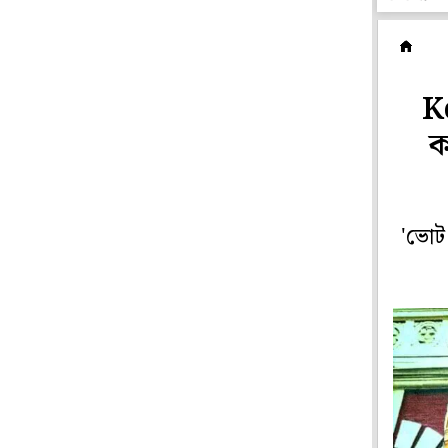
ম
K
ক
'ভোট 