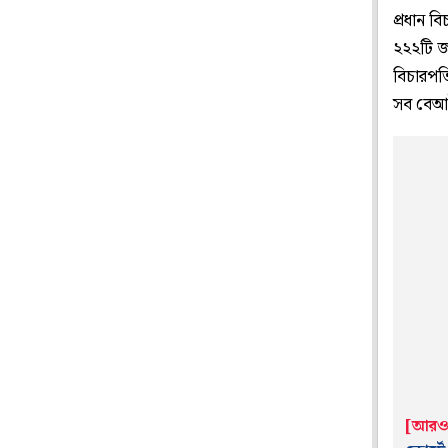
প্রধান ব
২২২টি জ
বিচারপতি
সব বেআইন
[আরও 