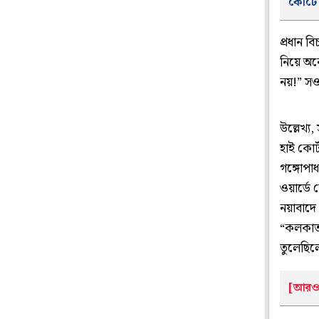
কোর্টে
প্রধান 
নিয়ে অ
নয়!” স
উল্লেখ্
হাই কোর্
গঙ্গোপাধ
ওয়ার্ডে 
নয়াবাদ
“কলকাতা 
তুলেছিল
[আরও 