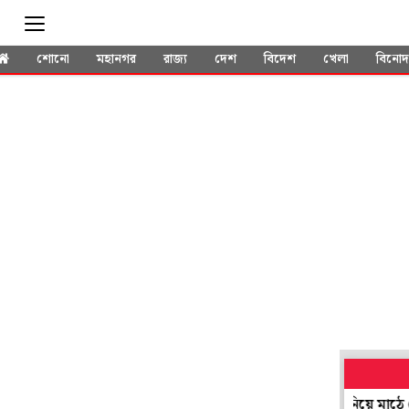
শোনো
মহানগর
রাজ্য
দেশ
বিদেশ
খেলা
বিনো
বিশ্বকাপে মেসিকে উড়িয়ে দেওয়ার হুমকি! বোমা নিয়ে মাঠে ঢোকার