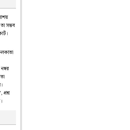
াশয়
তা সম্ভব
র্ট।
 কলকাতা
নম্বর
পতা
য়।
্রশ্ন
ট।