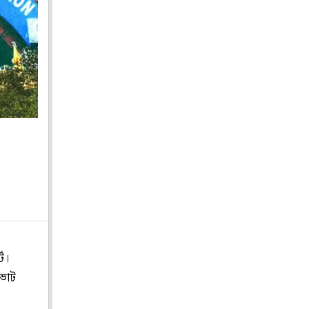
ট।
“ভোট