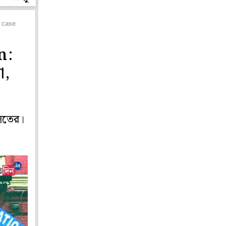
n case
n:
া,
ালতের।