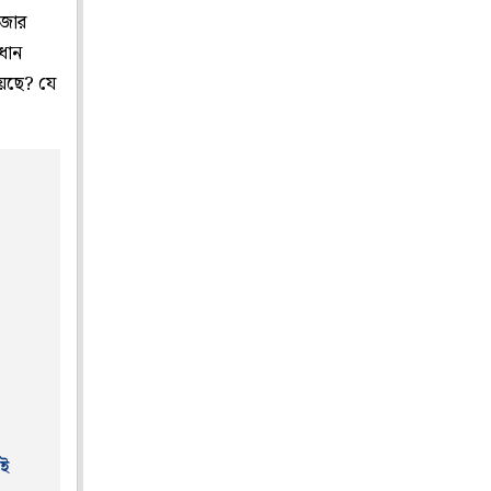
াজার
ধান
য়ছে? যে
াই