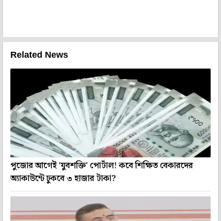
Related News
পুজোর আগেই 'যুবশক্তি' পোর্টাল! কবে শিক্ষিত বেকারদের
অ্যাকাউন্টে ঢুকবে ৩ হাজার টাকা?