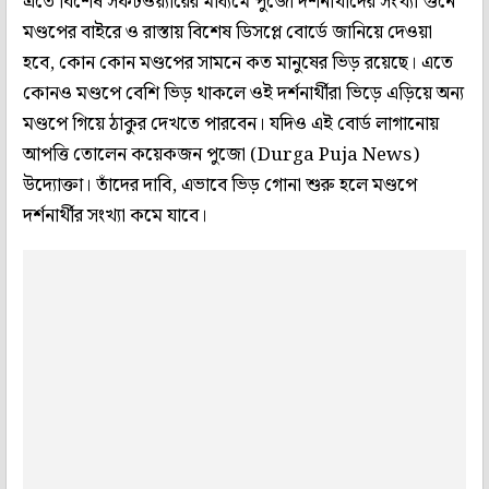
এতে বিশেষ সফটওয়‌্যারের মাধ‌্যমে পুজো দর্শনার্থীদের সংখ‌্যা গুনে
মণ্ডপের বাইরে ও রাস্তায় বিশেষ ডিসপ্লে বোর্ডে জানিয়ে দেওয়া
হবে, কোন কোন মণ্ডপের সামনে কত মানুষের ভিড় রয়েছে। এতে
কোনও মণ্ডপে বেশি ভিড় থাকলে ওই দর্শনার্থীরা ভিড়ে এড়িয়ে অন‌্য
মণ্ডপে গিয়ে ঠাকুর দেখতে পারবেন। যদিও এই বোর্ড লাগানোয়
আপত্তি তোলেন কয়েকজন পুজো (Durga Puja News)
উদ্যোক্তা। তাঁদের দাবি, এভাবে ভিড় গোনা শুরু হলে মণ্ডপে
দর্শনার্থীর সংখ‌্যা কমে যাবে।