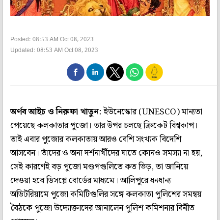
Posted: 08:53 AM Oct 08, 2023
Updated: 08:53 AM Oct 08, 2023
অর্ণব আইচ ও নিরুফা খাতুন:
ইউনেস্কোর (UNESCO) মান‌্যতা
পেয়েছে কলকাতার পুজো। তার উপর চলছে ক্রিকেট বিশ্বকাপ।
তাই এবার পুজোর কলকাতায় আরও বেশি সংখ‌্যক বিদেশি
আসবেন। তাঁদের ও অন‌্য দর্শনার্থীদের যাতে কোনও সমস‌্যা না হয়,
সেই কারণেই বড় পুজো মণ্ডপগুলিতে কত ভিড়, তা জানিয়ে
দেওয়া হবে ডিসপ্লে বোর্ডের মাধ‌্যমে। আলিপুরে ধনধান‌্য
অডিটরিয়ামে পুজো কমিটিগুলির সঙ্গে কলকাতা পুলিশের সমন্বয়
বৈঠকে পুজো উদ্যোক্তাদের জানালেন পুলিশ কমিশনার বিনীত