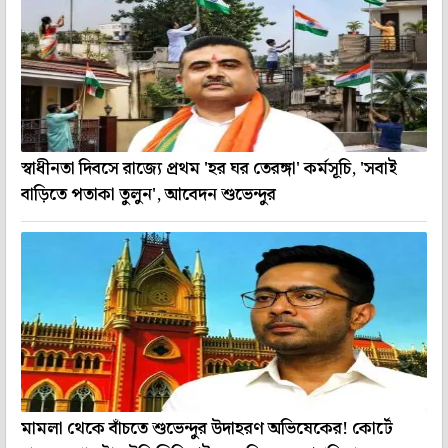
স্বাধীনতা দিবসে রাজ্যে প্রথম 'হর ঘর তেরঙ্গা' কর্মসূচি, 'সবাই
বাড়িতে পতাকা তুলুন', আবেদন শুভেন্দুর
মামলা থেকে বাঁচতে শুভেন্দুর উদাহরণ অভিষেকের! কোর্টে