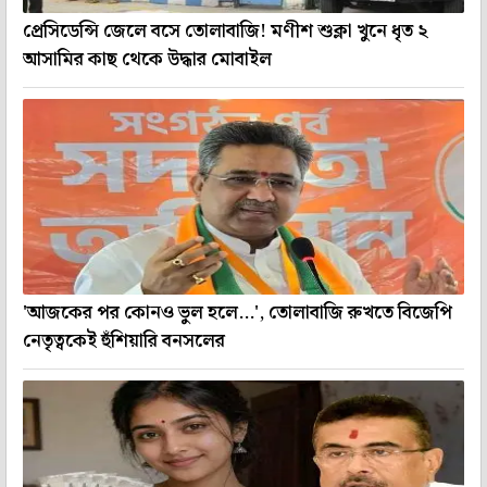
প্রেসিডেন্সি জেলে বসে তোলাবাজি! মণীশ শুক্লা খুনে ধৃত ২
আসামির কাছ থেকে উদ্ধার মোবাইল
'আজকের পর কোনও ভুল হলে...', তোলাবাজি রুখতে বিজেপি
নেতৃত্বকেই হুঁশিয়ারি বনসলের