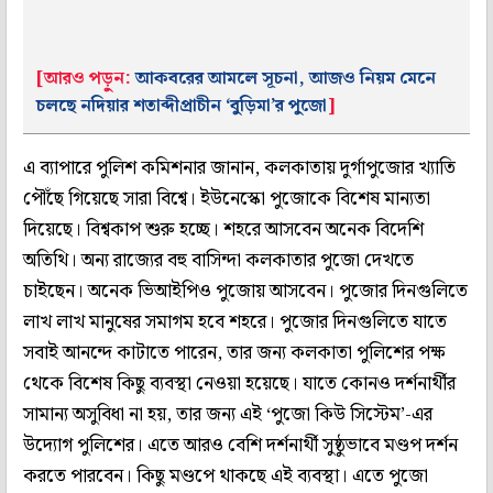
[আরও পড়ুন:
আকবরের আমলে সূচনা, আজও নিয়ম মেনে
চলছে নদিয়ার শতাব্দীপ্রাচীন ‘বুড়িমা’র পুজো
]
এ ব‌্যাপারে পুলিশ কমিশনার জানান, কলকাতায় দুর্গাপুজোর খ‌্যাতি
পৌঁছে গিয়েছে সারা বিশ্বে। ইউনেস্কো পুজোকে বিশেষ মান‌্যতা
দিয়েছে। বিশ্বকাপ শুরু হচ্ছে। শহরে আসবেন অনেক বিদেশি
অতিথি। অন‌্য রাজ্যের বহু বাসিন্দা কলকাতার পুজো দেখতে
চাইছেন। অনেক ভিআইপিও পুজোয় আসবেন। পুজোর দিনগুলিতে
লাখ লাখ মানুষের সমাগম হবে শহরে। পুজোর দিনগুলিতে যাতে
সবাই আনন্দে কাটাতে পারেন, তার জন‌্য কলকাতা পুলিশের পক্ষ
থেকে বিশেষ কিছু ব‌্যবস্থা নেওয়া হয়েছে। যাতে কোনও দর্শনার্থীর
সামান‌্য অসুবিধা না হয়, তার জন‌্য এই ‘পুজো কিউ সিস্টেম’-এর
উদ্যোগ পুলিশের। এতে আরও বেশি দর্শনার্থী সুষ্ঠুভাবে মণ্ডপ দর্শন
করতে পারবেন। কিছু মণ্ডপে থাকছে এই ব‌্যবস্থা। এতে পুজো