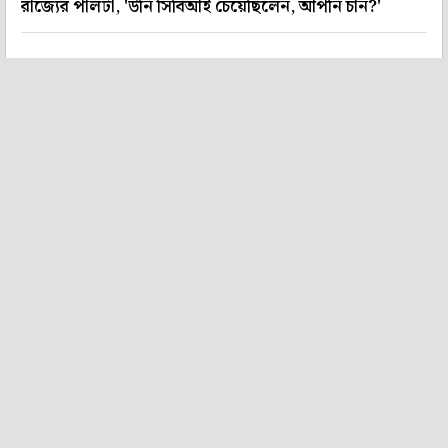
রাজ্যের পালটা, 'উনি সিবিআই চেয়েছিলেন, আপনি চান?'