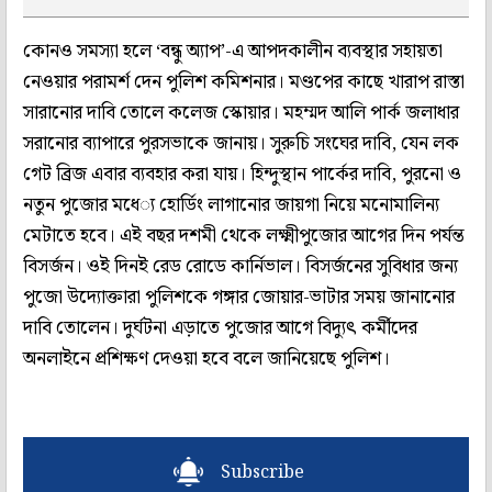
কোনও সমস‌্যা হলে ‘বন্ধু অ‌্যাপ’-এ আপদকালীন ব‌্যবস্থার সহায়তা
নেওয়ার পরামর্শ দেন পুলিশ কমিশনার। মণ্ডপের কাছে খারাপ রাস্তা
সারানোর দাবি তোলে কলেজ স্কোয়ার। মহম্মদ আলি পার্ক জলাধার
সরানোর ব‌্যাপারে পুরসভাকে জানায়। সুরুচি সংঘের দাবি, যেন লক
গেট ব্রিজ এবার ব‌্যবহার করা যায়। হিন্দুস্থান পার্কের দাবি, পুরনো ও
নতুন পুজোর মধে‌্য হোর্ডিং লাগানোর জায়গা নিয়ে মনোমালিন‌্য
মেটাতে হবে। এই বছর দশমী থেকে লক্ষ্মীপুজোর আগের দিন পর্যন্ত
বিসর্জন। ওই দিনই রেড রোডে কার্নিভাল। বিসর্জনের সুবিধার জন‌্য
পুজো উদ্যোক্তারা পুলিশকে গঙ্গার জোয়ার-ভাটার সময় জানানোর
দাবি তোলেন। দুর্ঘটনা এড়াতে পুজোর আগে বিদ্যুৎ কর্মীদের
অনলাইনে প্রশিক্ষণ দেওয়া হবে বলে জানিয়েছে পুলিশ।
Subscribe