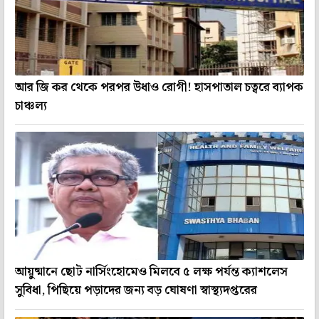
আর জি কর থেকে পরপর উধাও রোগী! হাসপাতাল চত্বরে ব্যাপক
চাঞ্চল্য
আয়ুষ্মানে ছোট নার্সিংহোমেও মিলবে ৫ লক্ষ পর্যন্ত ক্যাশলেস
সুবিধা, পিছিয়ে পড়াদের জন্য বড় ঘোষণা স্বাস্থ্যদপ্তরের