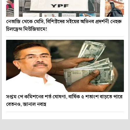
নেতাজি থেকে মেসি, বিশিষ্টদের সইয়ের অভিনব প্রদর্শনী নেহরু
চিলড্রেন্স মিউজিয়ামে!
সপ্তম পে কমিশনের শর্ত ঘোষণা, বার্ষিক ৫ শতাংশ বাড়তে পারে
বেতনও, জানাল নবান্ন