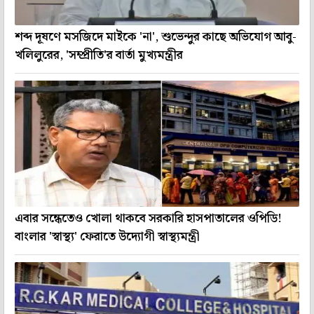
শব্দ দূষণে মসজিদে মাইকে 'না', শুভেন্দুর কাছে অভিযোগ আবু-
খলিলুরের, 'সম্প্রীতি'র বার্তা মুখ্যমন্ত্রীর
এবার সন্ধেতেও খোলা থাকবে সরকারি হাসপাতালের ওপিডি!
বাংলার 'স্বাস্থ্য' ফেরাতে উদ্যোগী স্বাস্থ্যমন্ত্রী