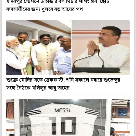
যাদবপুর স্টেশনে ৩ হাজার বর্গ মিটার শপিং হাব, ছোট
ব্যবসায়ীদের জন্য খুলবে বড় আয়ের পথ
শুক্রে মোদির সঙ্গে ব্রেকফাস্ট, শনি সকালে নবান্নে শুভেন্দুর
সঙ্গে বৈঠকে খলিলুর-আবু তাহের