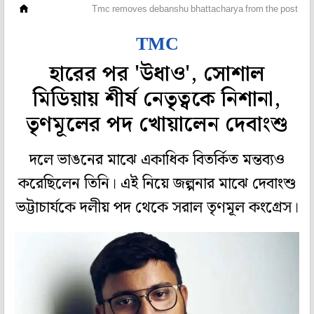
মহানগর
Tmc removes debanshu bhattacharya from the post of so
TMC
হারের পর 'উধাও', সোশাল
মিডিয়ায় শীর্ষ নেতৃত্বকে নিশানা,
তৃণমূলের পদ খোয়ালেন দেবাংশু
দলে ভাঙনের মাঝে একাধিক বিতর্কিত মন্তব্যও
করেছিলেন তিনি। এই নিয়ে জল্পনার মাঝে দেবাংশু
ভট্টাচার্যকে দলীয় পদ থেকে সরাল তৃণমূল কংগ্রেস।