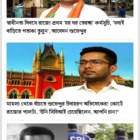
স্বাধীনতা দিবসে রাজ্যে প্রথম 'হর ঘর তেরঙ্গা' কর্মসূচি, 'সবাই
বাড়িতে পতাকা তুলুন', আবেদন শুভেন্দুর
মামলা থেকে বাঁচতে শুভেন্দুর উদাহরণ অভিষেকের! কোর্টে
রাজ্যের পালটা, 'উনি সিবিআই চেয়েছিলেন, আপনি চান?'