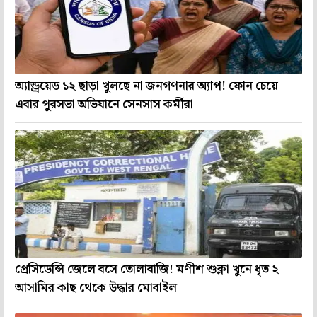
অ্যান্ড্রয়েড ১২ ছাড়া খুলছে না জনগণনার অ্যাপ! ফোন চেয়ে
এবার পুরসভা অভিযানে সেনসাস কর্মীরা
প্রেসিডেন্সি জেলে বসে তোলাবাজি! মণীশ শুক্লা খুনে ধৃত ২
আসামির কাছ থেকে উদ্ধার মোবাইল