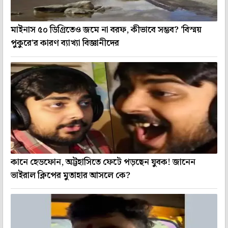
মাইনাস ৫০ ডিগ্রিতেও জমে না বরফ, কীভাবে সম্ভব? 'বিস্ময়
পুকুরে'র কারণ ব্যাখ্যা বিজ্ঞানীদের
কানে হেডফোন, অট্টহাসিতে ফেটে পড়ছেন যুবক! জানেন
ভাইরাল ক্লিপের মুতাহার আসলে কে?