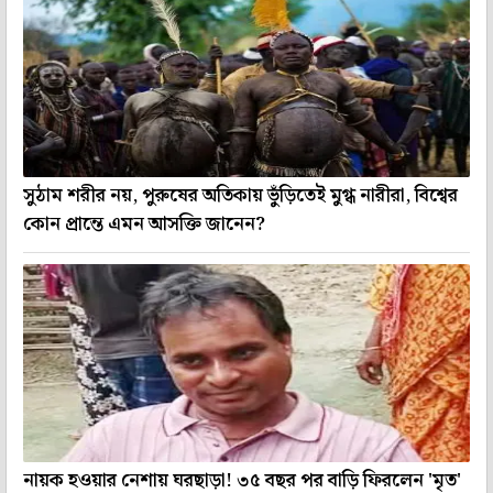
সুঠাম শরীর নয়, পুরুষের অতিকায় ভুঁড়িতেই মুগ্ধ নারীরা, বিশ্বের
কোন প্রান্তে এমন আসক্তি জানেন?
নায়ক হওয়ার নেশায় ঘরছাড়া! ৩৫ বছর পর বাড়ি ফিরলেন 'মৃত'