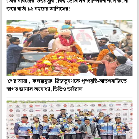
তৈরি নীরজের 'উত্তরসূরি', বিশ্ব জ্যাভলিন চ্যাম্পিয়নশিপে রুপো
জয়ে বার্তা ১৯ বছরের আশিসের!
'শের আয়া', 'কলঙ্কমুক্ত' ব্রিজভূষণকে পুষ্পবৃষ্টি-আতশবাজিতে
স্বাগত জানাল অযোধ্যা, ভিডিও ভাইরাল