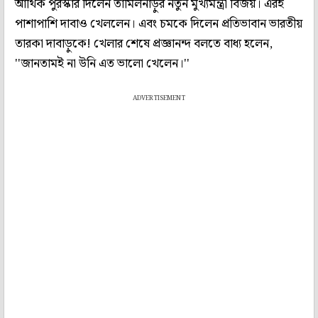
আর্থিক পুরস্কার দিলেন তামিলনাড়ুর নতুন মুখ্যমন্ত্রী বিজয়। এরই
পাশাপাশি দাবাও খেললেন। এবং চমকে দিলেন প্রতিভাবান ভারতীয়
তারকা দাবাড়ুকে! খেলার শেষে প্রজ্ঞানন্দ বলতে বাধ্য হলেন,
''জানতামই না উনি এত ভালো খেলেন।''
ADVERTISEMENT