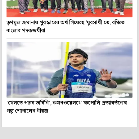
তৃণমূল জমানায় পুরস্কারের অর্থ গিয়েছে 'যুবসাথী'তে, বঞ্চিত
বাংলার পদকজয়ীরা
'খেলতে পারব ভাবিনি', কমনওয়েলথে 'রুপোলি প্রত্যাবর্তনে'র
গল্প শোনালেন নীরজ