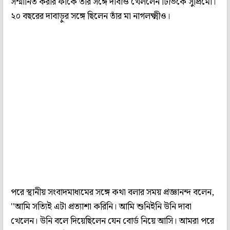
সম্মানিত করার ফাঁকে তাঁর সঙ্গে দাবাও খেললেন টিভিকে সুপ্রিমো।
২০ বছরের দাবাড়ুর সঙ্গে ছিলেন তাঁর মা নাগলক্ষ্মীও।
পরে স্থানীয় সংবাদমাধ্যমের সঙ্গে কথা বলার সময় প্রজ্ঞানন্দ বলেন,
''আমি সত্যিই এটা প্রত্যাশা করিনি। আমি শুনিইনি উনি দাবা
খেলেন। উনি বলে দিয়েছিলেন যেন বোর্ড নিয়ে আসি। আমরা পরে