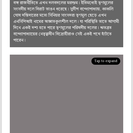
বঙ্গ রাজনীতিতে এখন দলবদলের মরশুম। ইতিমধ্যেই তৃণমূলের
সংসদীয় দলে বিরাট ভাঙন ধরেছে। সুদীপ বন্দ্যোপাধ্যায়, কাকলি
ঘোষ দস্তিদারের মতো সিনিয়র সাংসদরা তৃণমূল ছেড়ে এখন
এনসিপিআই নামের অজ্ঞাতকূলশীল দলে। যা পরিস্থিতি তাতে আগামী
দিনে একই দশা হতে পারে তৃণমূলের পরিষদীয় দলের। ঋতব্রত
বন্দ্যোপাধ্যায়ের নেতৃত্বাধীন বিদ্রোহীরাও সেই একই পথে হাঁটতে
পারেন।
Tap to expand