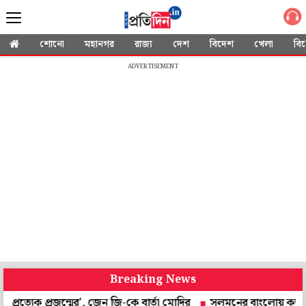
শোনো
মহানগর
রাজ্য
দেশ
বিদেশ
খেলা
বি
ADVERTISEMENT
Breaking News
রজন্মের', জেন জি-কে বার্তা মোদির
সলমনের বাংলোয় কর্তব্যরত পুলিশকর্মীর আচ