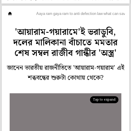
ছবিঘর
Aaya ram gaya ram to anti defection law what can save 
'আয়ারাম-গয়ারামে'ই ভরাডুবি,
দলের মালিকানা বাঁচাতে মমতার
শেষ সম্বল রাজীব গান্ধীর 'অস্ত্র'
জানেন ভারতীয় রাজনীতিতে 'আয়ারাম-গয়ারাম' এই
শব্ধবন্ধের শুরুটা কোথায় থেকে?
Tap to expand