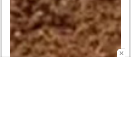
ই পেপার
মহানগর
শোনো
রোববার