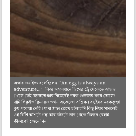
অস্কার ওয়াইল্ড বলেছিলেন, "An egg is always an
adventure..."। কিন্তু অসাবধানে ডিমের ট্রে মেঝেতে আছাড়
খেলে সেই অ্যাডভেঞ্চার নিমেষেই নরক গুলজার করে তোলে!
দামি লিকুইড ক্লিনারও তখন অকেজো তান্ত্রিক। রসুইঘর নরককুণ্ড!
কুছ পরোয়া নেহি। মাথা ঠান্ডা রেখে চটজলদি কিছু নিয়ম মানলেই
এই বিশ্রি আঁশটে গন্ধ আর চটচটে ভাব থেকে মিলবে রেহাই।
কীভাবে? জেনে নিন।