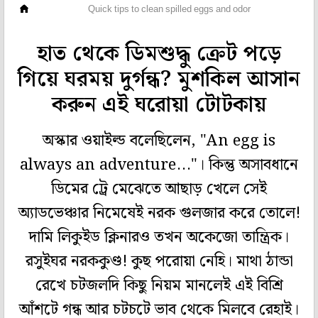
ছবিঘর
Quick tips to clean spilled eggs and odor
হাত থেকে ডিমশুদ্ধু ক্রেট পড়ে
গিয়ে ঘরময় দুর্গন্ধ? মুশকিল আসান
করুন এই ঘরোয়া টোটকায়
অস্কার ওয়াইল্ড বলেছিলেন, "An egg is
always an adventure..."। কিন্তু অসাবধানে
ডিমের ট্রে মেঝেতে আছাড় খেলে সেই
অ্যাডভেঞ্চার নিমেষেই নরক গুলজার করে তোলে!
দামি লিকুইড ক্লিনারও তখন অকেজো তান্ত্রিক।
রসুইঘর নরককুণ্ড! কুছ পরোয়া নেহি। মাথা ঠান্ডা
রেখে চটজলদি কিছু নিয়ম মানলেই এই বিশ্রি
আঁশটে গন্ধ আর চটচটে ভাব থেকে মিলবে রেহাই।