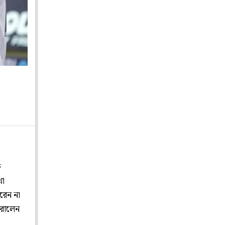
ে
খা
রেন না
োরালেন