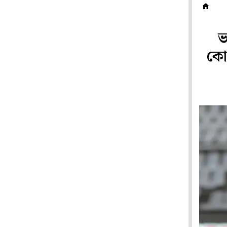
ক
ভ
কো