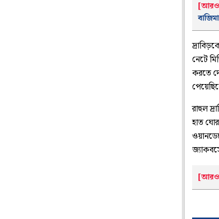
[আরও
বাজিম
দ্রাবিড়
নেটে মি
করতে দে
পেয়েছিলে
রাহুল দ
হাত ঘোর
ওয়ানডেতে
জ্যাকবস
[আরও