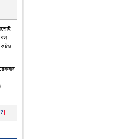
 মতোই
ে বল
উইকেটও
কয়েকবার
ি
ে?
]