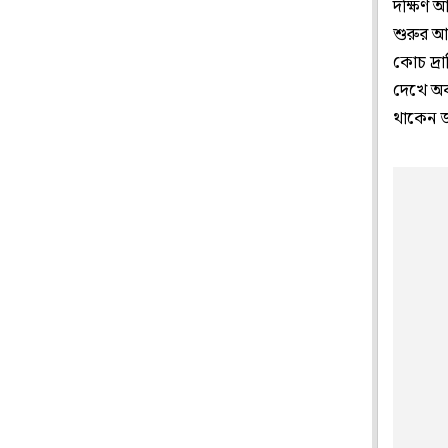
দক্ষিণ 
শুরুর আ
কোচ দ্র
দেখে অব
থাকেন জ