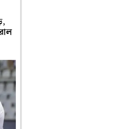
ড়,
রাল