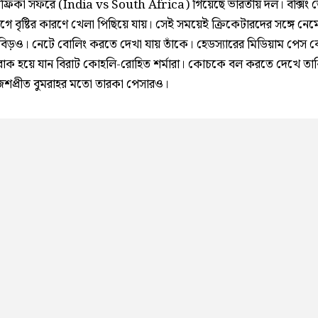
আফ্রিকা সফরে (India vs South Africa) গিয়েছে ভারতীয় দল। বক্সিং ড
গে বৃষ্টির কারণে খেলা পিছিয়ে যায়। সেই সময়েই ক্রিকেটারদের সঙ্গে নে
াবিড়ও। নেটে বোলিং করতে দেখা যায় তাঁকে। হেডস্যারের মিডিয়াম পেস 
াক হয়ে যান বিরাট কোহলি-রোহিত শর্মারা। কোচকে বল করতে দেখে তা
শপ্রীত বুমরাহর মতো তারকা পেসারও।