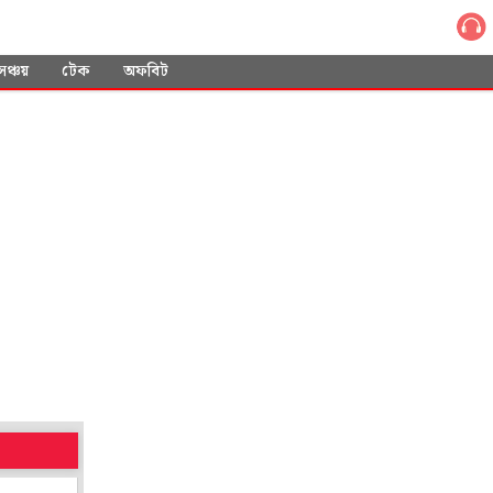
সঞ্চয়
টেক
অফবিট