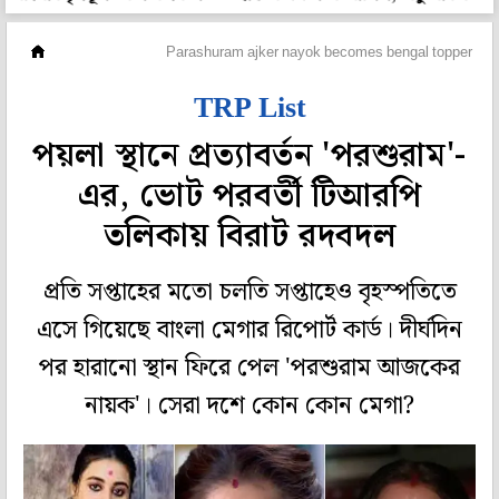
টেলি দুনিয়া
Parashuram ajker nayok becomes bengal topper check
TRP List
পয়লা স্থানে প্রত্যাবর্তন 'পরশুরাম'-
এর, ভোট পরবর্তী টিআরপি
তলিকায় বিরাট রদবদল
প্রতি সপ্তাহের মতো চলতি সপ্তাহেও বৃহস্পতিতে
এসে গিয়েছে বাংলা মেগার রিপোর্ট কার্ড। দীর্ঘদিন
পর হারানো স্থান ফিরে পেল 'পরশুরাম আজকের
নায়ক'। সেরা দশে কোন কোন মেগা?