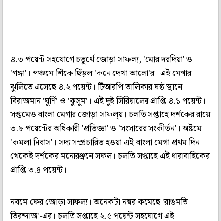
৪.৩ পয়েন্ট সহযোগে চতুর্থে জোড়া সাফল্য, 'মোর দরদিয়া' ও
'গঙ্গা'। পঞ্চমে শিঁকে ছিঁড়ল 'কনে দেখা আলো'র। এই মেগার
ঝুলিতে এসেছে ৪.২ পয়েন্ট। টিআরপি তালিকার ষষ্ঠ স্থানে
বিরাজমান 'ঘূর্ণি' ও 'কুসুম'। এই দুই সিরিয়ালের প্রাপ্তি ৪.১ পয়েন্ট।
সপ্তমেও বাংলা মেগার জোড়া সাফল্য়। চলতি সপ্তাহে দর্শকের রায়ে
৩.৮ পয়েন্টের অধিকারী 'প্রতিজ্ঞা' ও 'সংসারের সংকীর্তন'। অষ্টমে
'কমলা নিবাস'। সদ্য সম্প্রচারিত হওয়া এই বাংলা মেগা প্রথম দিন
থেকেই দর্শকের মনোরঞ্জনে সফল। চলতি সপ্তাহে এই ধারাবাহিকের
প্রাপ্তি ৩.৪ পয়েন্ট।
নবমে ফের জোড়া সাফল্য। অনেকটা নম্বর কমেছে 'রাঙমতি
তিরন্দাজ'-এর। চলতি সপ্তাহে ২.৫ পয়েন্ট সহযোগে এই