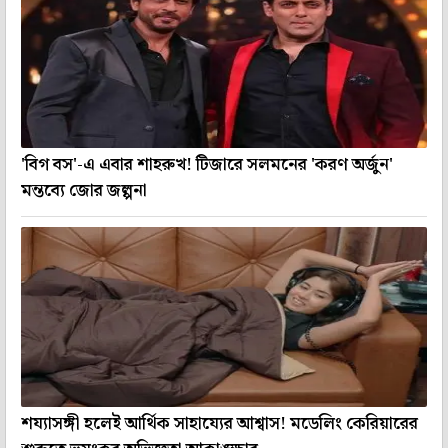
'বিগ বস'-এ এবার শাহরুখ! টিজারে সলমনের 'করণ অর্জুন'
মন্তব্যে জোর জল্পনা
শয্যাসঙ্গী হলেই আর্থিক সাহায্যের আশ্বাস! মডেলিং কেরিয়ারের