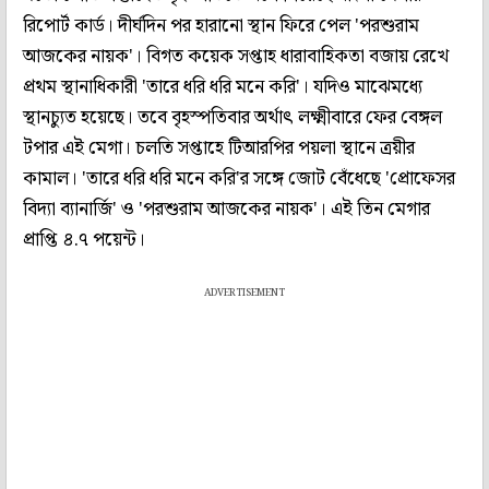
রিপোর্ট কার্ড। দীর্ঘদিন পর হারানো স্থান ফিরে পেল 'পরশুরাম
আজকের নায়ক'। বিগত কয়েক সপ্তাহ ধারাবাহিকতা বজায় রেখে
প্রথম স্থানাধিকারী 'তারে ধরি ধরি মনে করি'। যদিও মাঝেমধ্যে
স্থানচ্যুত হয়েছে। তবে বৃহস্পতিবার অর্থাৎ লক্ষ্মীবারে ফের বেঙ্গল
টপার এই মেগা। চলতি সপ্তাহে টিআরপির পয়লা স্থানে ত্রয়ীর
কামাল। 'তারে ধরি ধরি মনে করি'র সঙ্গে জোট বেঁধেছে 'প্রোফেসর
বিদ্যা ব্যানার্জি' ও 'পরশুরাম আজকের নায়ক'। এই তিন মেগার
প্রাপ্তি ৪.৭ পয়েন্ট।
ADVERTISEMENT