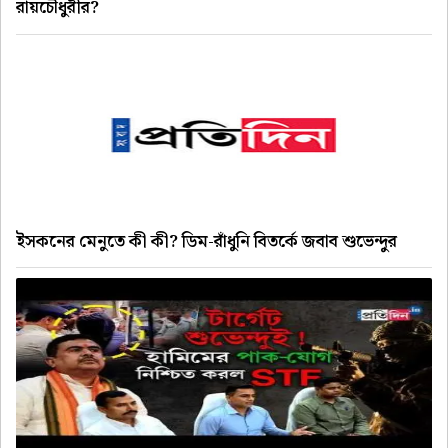
রায়চৌধুরীর?
ইসকনের মেনুতে কী কী? ডিম-রাঁধুনি বিতর্কে জবাব শুভেন্দুর