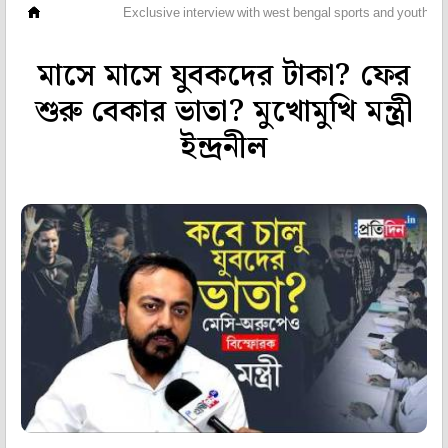
ভিডিও
Exclusive interview with west bengal sports and youth min
মাসে মাসে যুবকদের টাকা? ফের
শুরু বেকার ভাতা? মুখোমুখি মন্ত্রী
ইন্দ্রনীল