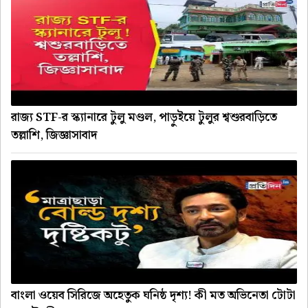
রাজ্য STF-র স্ক্যানারে টুলু মণ্ডল, পাড়ুইয়ে টুলুর শ্বশুরবাড়িতে
তল্লাশি, জিজ্ঞাসাবাদ
বাংলা ওয়েব সিরিজে অহেতুক ঘনিষ্ঠ দৃশ্য! কী মত অভিনেতা টোটা