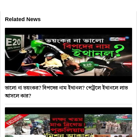
Related News
ভালো না ভয়ংকর? বিপদের নাম ইথানল? পেট্রলে ইথানলে লাভ
আসলে কার?