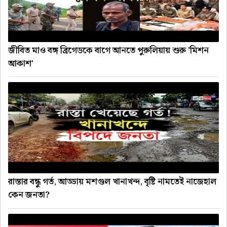
জীবিত মাও বঙ্গ ব্রিগেডকে বাগে আনতে পুরুলিয়ায় শুরু 'মিশন
আকাশ'
রাস্তার বন্ধু গর্ত, আড্ডায় মশগুল খানাখন্দ, বৃষ্টি নামতেই নাজেহাল
কেন জনতা?