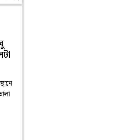
ু
লটা
্থানে
তোলা