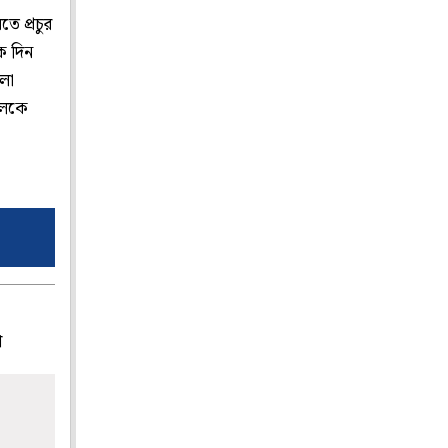
ে প্রচুর
েক দিন
লো
কলকে
প