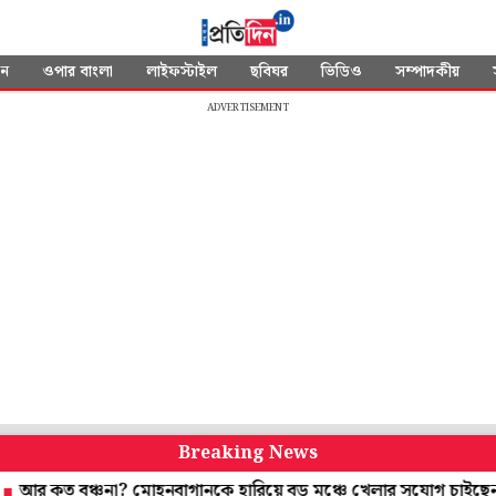
দন
ওপার বাংলা
লাইফস্টাইল
ছবিঘর
ভিডিও
সম্পাদকীয়
ADVERTISEMENT
Breaking News
 বঞ্চনা? মোহনবাগানকে হারিয়ে বড় মঞ্চে খেলার সুযোগ চাইছেন রবি-সা