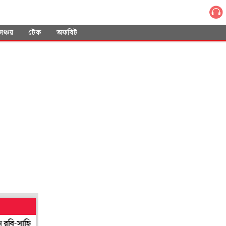
সঞ্চয়
টেক
অফবিট
হিলরা
খোঁজই নিত না কেউ! অভিজাত ডুপ্লেক্স ফ্ল্যাট থেকে উদ্ধার মৃত প্রৌ