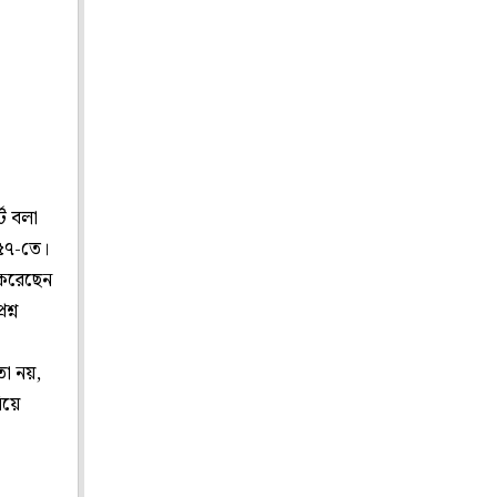
ে বলা
১৫৭-তে।
ষ করেছেন
শ্ন
তা নয়,
িয়ে