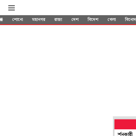
শোনো
মহানগর
রাজ্য
দেশ
বিদেশ
খেলা
বিনো
াসা পচা মাংস-বাসি দুধে, সবজিতে ছত্রাক! তাজ্জব পরিদর্শনকারী
আর কত