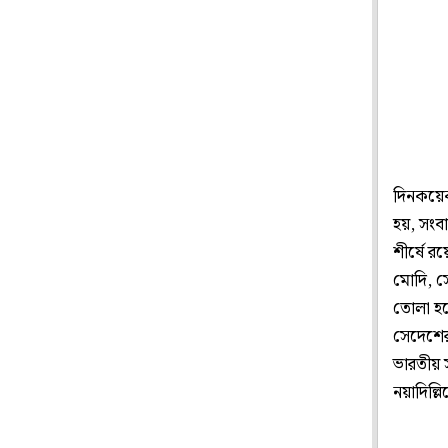
দিনকয়েক
হয়, সংবা
শীর্ষে র
মোদি, স
তোলা হয়ে
সেদেশের 
ভারতীয় স
নয়াদিল্