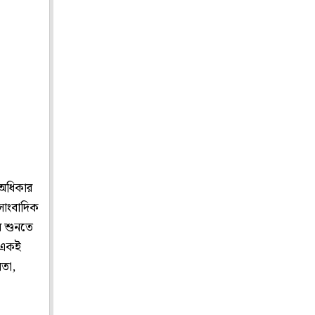
 অধিকার
 সাংবাদিক
র শুনতে
ও একই
নতা,