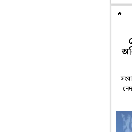
ব
অধ
সংবা
নেদ