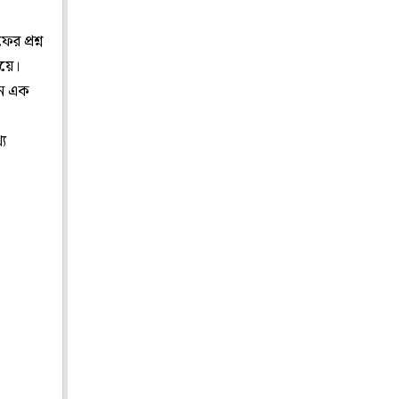
র প্রশ্ন
িয়ে।
দেন এক
যে