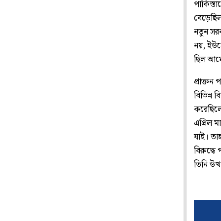
পাকিস্ত
বেড়েছি
নতুন সরক
নয়, ইউক্
ছিল আম
প্রাক্তন
বিভিন্ন 
করেছিলেন
এপ্রিল 
যাই। তা
বিরুদ্ধে
তিনি উত