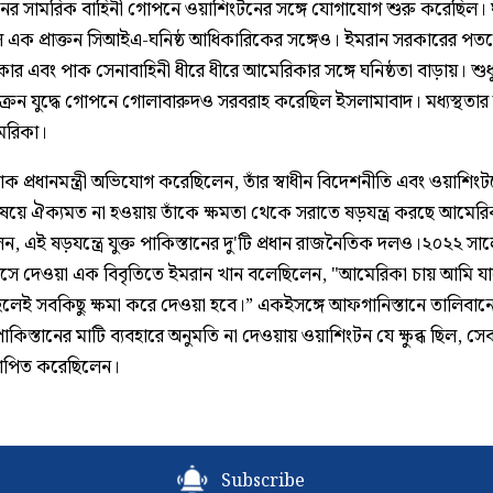
ানের সামরিক বাহিনী গোপনে ওয়াশিংটনের সঙ্গে যোগাযোগ শুরু করেছিল। ঘ
ল এক প্রাক্তন সিআইএ-ঘনিষ্ঠ আধিকারিকের সঙ্গেও। ইমরান সরকারের পত
ার এবং পাক সেনাবাহিনী ধীরে ধীরে আমেরিকার সঙ্গে ঘনিষ্ঠতা বাড়ায়। শুধ
রেন যুদ্ধে গোপনে গোলাবারুদও সরবরাহ করেছিল ইসলামাবাদ। মধ্যস্থতার দ
েরিকা।
 পাক প্রধানমন্ত্রী অভিযোগ করেছিলেন, তাঁর স্বাধীন বিদেশনীতি এবং ওয়াশিংট
বিষয়ে ঐক্যমত না হওয়ায় তাঁকে ক্ষমতা থেকে সরাতে ষড়যন্ত্র করছে আমেরি
, এই ষড়যন্ত্রে যুক্ত পাকিস্তানের দু'টি প্রধান রাজনৈতিক দলও।২০২২ সা
মাসে দেওয়া এক বিবৃতিতে ইমরান খান বলেছিলেন, "আমেরিকা চায় আমি য
হলেই সবকিছু ক্ষমা করে দেওয়া হবে।” একইসঙ্গে আফগানিস্তানে তালিবান
 পাকিস্তানের মাটি ব্যবহারে অনুমতি না দেওয়ায় ওয়াশিংটন যে ক্ষুব্ধ ছিল, স
্থাপিত করেছিলেন।
Subscribe