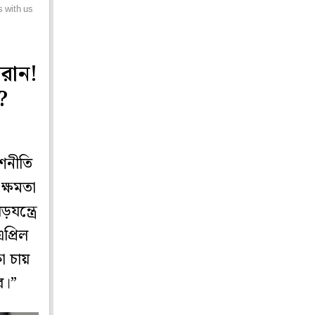
s with us
মরান!
?
েশনীতি
ক্ষমতা
ন্ত্রে
প্রিল
া চায়
ে।”