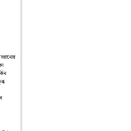
ে সরানোর
কা
্কিন
ব্ধ
ে