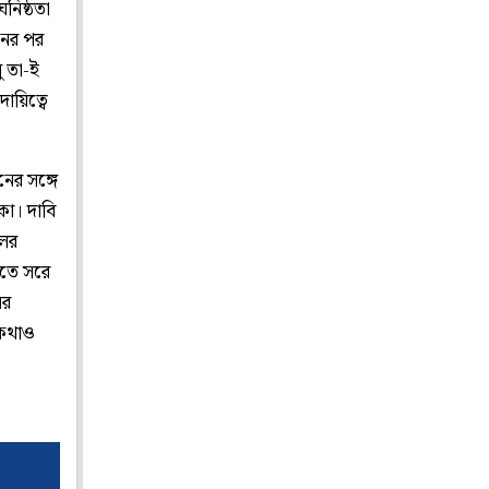
নিষ্ঠতা
নের পর
ু তা-ই
ায়িত্বে
নের সঙ্গে
কা। দাবি
লের
াতে সরে
ের
েকথাও