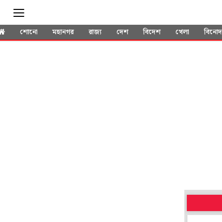
শোনো
মহানগর
রাজ্য
দেশ
বিদেশ
খেলা
বিনো