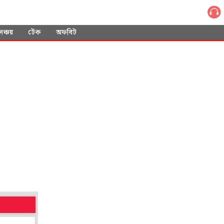
সঞ্চয়
টেক
অফবিট