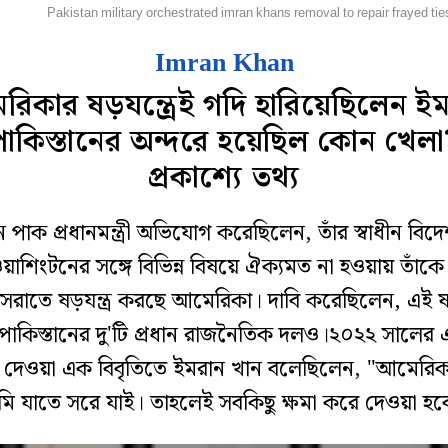
িদেশ
Pakistan military orchestrated imran khans removal to repair frayed tie
Imran Khan
িকার ষড়যন্ত্রেই গদি হারিয়েছিলেন ই
পাকিস্তানের অন্দরে হয়েছিল কোন খেলা
প্রকাশ্যে তথ্য
্তন পাক প্রধানমন্ত্রী অভিযোগ করেছিলেন, তাঁর স্বাধীন বিদ
য়াশিংটনের সঙ্গে বিভিন্ন বিষয়ে ঐক্যমত না হওয়ায় তাঁকে 
সরাতে ষড়যন্ত্র করছে আমেরিকা। দাবি করেছিলেন, এই ষড়য
ত পাকিস্তানের দু'টি প্রধান রাজনৈতিক দলও।২০২২ সালের এ
 দেওয়া এক বিবৃতিতে ইমরান খান বলেছিলেন, "আমেরিক
ি যাতে সরে যাই। তাহলেই সবকিছু ক্ষমা করে দেওয়া হব