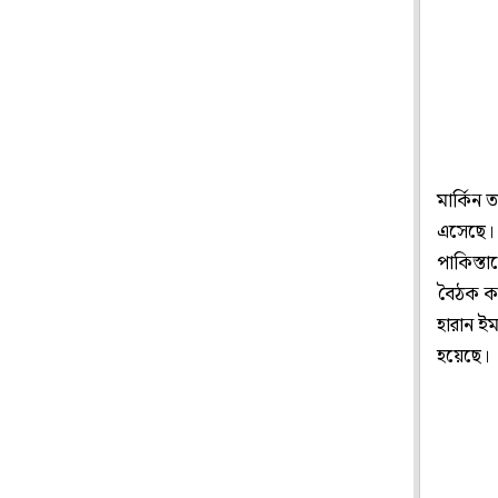
মার্কিন 
এসেছে। 
পাকিস্তা
বৈঠক কর
হারান ই
হয়েছে।