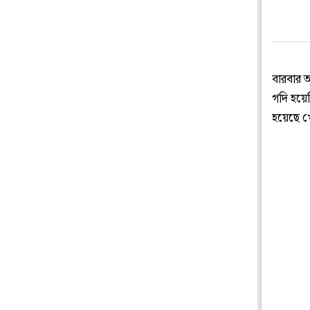
বারবার 
গদি হয়েছ
হয়েছে খো