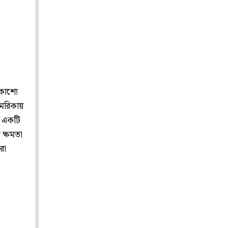
কাশ্যে
মেরিকায়
লু একটি
 ক্ষমতা
রা