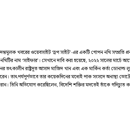
তদন্তমূলক খবরের ওয়েবসাইট ‘ড্রপ সাইট’-এর একটি গোপন নথি সম্প্রতি প্র
নথিটির নাম ‘সাইফার’। সেখানে দাবি করা হয়েছে, ২০২২ সালের মার্চে আ
নের তৎকালীন রাষ্ট্রদূত আসাদ মাজিদ খান এবং এক মার্কিন কর্তা ডোনাল্ড 
েন। তাৎপর্যপূর্ণভাবে তার কয়েকদিনের মধ্যেই পাক সংসদে অনাস্থা ভোটে
মরান। তিনি অভিযোগ করেছিলেন, বিদেশি শক্তির মদতেই তাঁকে গদিচ্যুত ক