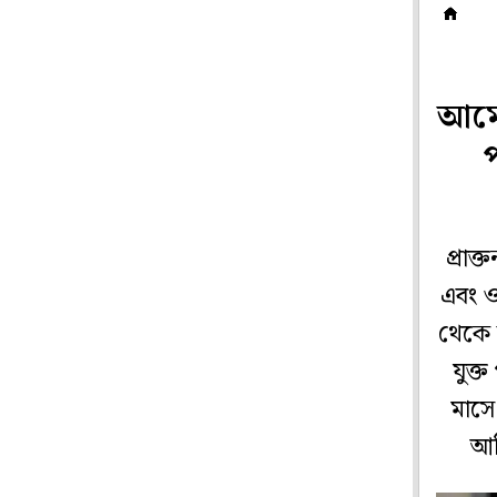
ব
আমের
প্রাক
এবং ও
থেকে 
যুক্
মাসে
আম