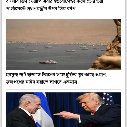
বাংলার ডিম থেরাপি এবার ইউরোপেও! কসোভোর ভরা
পার্লামেন্টে প্রধানমন্ত্রীর উপর ডিম বর্ষণ
হরমুজ জট ছাড়াতে ইরানের সঙ্গে চুক্তির খুব কাছে ওমান,
জলপথের মাইন সরাতে লাগবে একমাস