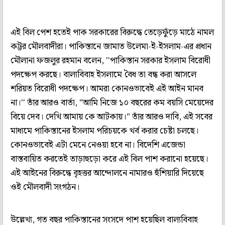
এই বিল পেশ হতেই পাক সরকারের বিরুদ্ধে তেড়েফুঁড়ে মাঠে নামল
কট্টর মৌলবাদীরা। পাকিস্তানে জামাত উলেমা-ই-ইসলাম-এর প্রধান
মৌলানা ফজলুর রহমান বলেন, ''পাকিস্তান সরকার ইসলাম বিরোধী
পদক্ষেপ করছে। বাল্যবিবাহ ইসলামে বৈধ তা বন্ধ করা আসলে
শরিয়ত বিরোধী পদক্ষেপ। আমরা কোনওভাবেই এই আইন মানব
না।'' তাঁর আরও বার্তা, "আমি নিজে ১০ বছরের কম বয়সি মেয়েদের
বিয়ে দেব। দেখি আমায় কে আটকায়।" তাঁর আরও দাবি, এই সবের
মাধ্যমে পাকিস্তানের ইসলাম পরিচয়কে খর্ব করার চেষ্টা চলছে।
কোনওভাবেই এটা মেনে নেওয়া হবে না। বিদেশি এজেন্ডা
বাস্তবায়িত করতেই তাড়াহুড়ো করে এই বিল পাশ করানো হয়েছে।
এই আইনের বিরুদ্ধে বৃহত্তর আন্দোলনে নামারও হুঁশিয়ারি দিয়েছে
ওই মৌলবাদী সংগঠন।
উল্লেখ্য, গত বছর পাকিস্তানের সংসদে পাশ হয়েছিল বাল্যবিবাহ