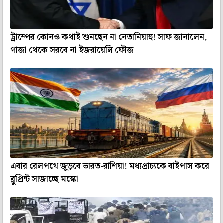
ট্রাম্পের কোনও কথাই শুনছেন না নেতানিয়াহু! সাফ জানালেন,
গাজা থেকে সরবে না ইজরায়েলি ফৌজ
এবার রেলপথে জুড়বে ভারত-রাশিয়া! মধ্যপ্রাচ্যকে বাইপাস করে
ব্লুপ্রিন্ট সাজাচ্ছে মস্কো