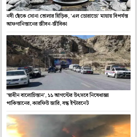
নদী ছেঁকে সোনা তোলার হিড়িক, 'এল ডোরাডো' মায়ায় বিপর্যস্ত
আফগানিস্তানের জীবন-জীবিকা
'স্বাধীন বালোচিস্তান', ১১ আগস্টের উৎসবে নিষেধাজ্ঞা
পাকিস্তানের, কারফিউ জারি, বন্ধ ইন্টারনেট