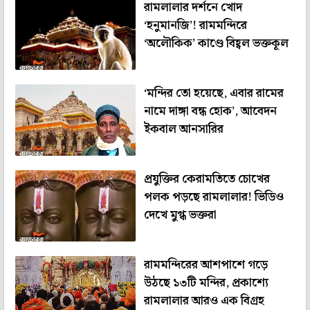
রামলালার দর্শনে খোদ
‘হনুমানজি’! রামমন্দিরে
‘অলৌকিক’ কাণ্ডে বিহ্বল ভক্তকূল
‘মন্দির তো হয়েছে, এবার রামের
নামে দাঙ্গা বন্ধ হোক’, আবেদন
ইকবাল আনসারির
প্রযুক্তির কেরামতিতে চোখের
পলক পড়ছে রামলালার! ভিডিও
দেখে মুগ্ধ ভক্তরা
রামমন্দিরের আশপাশে গড়ে
উঠছে ১৩টি মন্দির, প্রকাশ্যে
রামলালার আরও এক বিগ্রহ