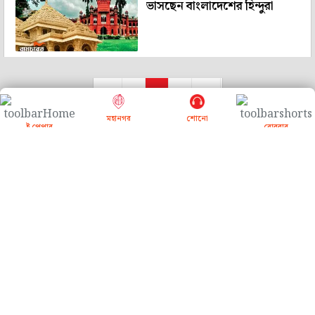
ভাসছেন বাংলাদেশের হিন্দুরা
<<
<
1
>
>>
মহানগর
শোনো
ই পেপার
রোববার
About Us
Contact Us
Subscribe
Advertise with us
Terms & Conditions
Privacy Policy
Download App
Follow us on
Copyright © 2026