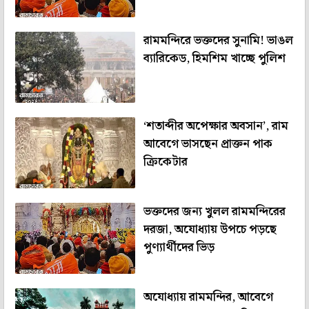
রামমন্দিরে ভক্তদের সুনামি! ভাঙল
ব্যারিকেড, হিমশিম খাচ্ছে পুলিশ
‘শতাব্দীর অপেক্ষার অবসান’, রাম
আবেগে ভাসছেন প্রাক্তন পাক
ক্রিকেটার
ভক্তদের জন্য খুলল রামমন্দিরের
দরজা, অযোধ্যায় উপচে পড়ছে
পুণ্যার্থীদের ভিড়
অযোধ্যায় রামমন্দির, আবেগে