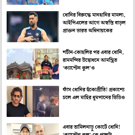
ধোনির বিরুদ্ধে মানহানির মামলা,
আইপিএলের আগে অস্বস্তি বাড়ল
প্রাক্তন ভারত অধিনায়কের
শচীন-কোহলির পর এবার ধোনি,
রামমন্দির উদ্বোধনে আমন্ত্রিত
‘ক্যাপ্টেন কুল’ও
ফাঁস ধোনির হুঁকোপ্রীতি! প্রকাশ্যে
চলে এল মাহির ধূমপানের ভিডিও
এবার তামিলনাড়ু কোর্টে ধোনি!