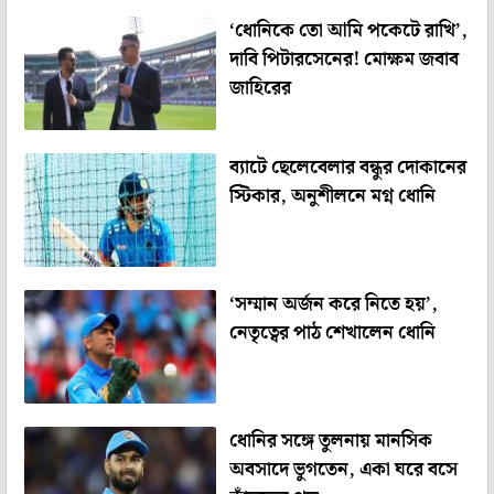
‘ধোনিকে তো আমি পকেটে রাখি’,
দাবি পিটারসেনের! মোক্ষম জবাব
জাহিরের
ব্যাটে ছেলেবেলার বন্ধুর দোকানের
স্টিকার, অনুশীলনে মগ্ন ধোনি
‘সম্মান অর্জন করে নিতে হয়’,
নেতৃত্বের পাঠ শেখালেন ধোনি
ধোনির সঙ্গে তুলনায় মানসিক
অবসাদে ভুগতেন, একা ঘরে বসে