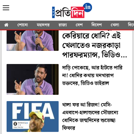
YOU SEARCHED FOR
" MS Dhoni"
ক্রিকেট ছেড়ে নতুন
শোনো
মহানগর
রাজ্য
দেশ
বিদেশ
খেলা
বি
কেরিয়ারে ধোনি? এই
খেলাতেও নজরকাড়া
পারফরম্যান্স, ভিডিও
ভাইরাল
দাড়ি পেকেছে, আর হাঁটতে পারি
না! ধোনির কথায় মনখারাপ
ভক্তদের, ভিডিও ভাইরাল
থালা ফর আ রিজন! মেসি-
এমবাপে-হালান্ডদের সৌজন্যে
ধোনিকে জন্মদিনের শুভেচ্ছা
ফিফার