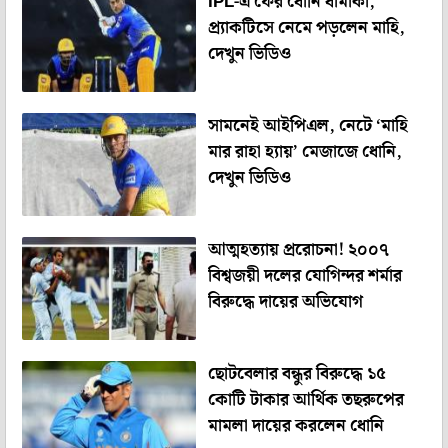
IPL-এ ফের ধোনি ধামাকা,
প্র্যাকটিসে নেমে পড়লেন মাহি,
দেখুন ভিডিও
সামনেই আইপিএল, নেটে ‘মাহি
মার রাহা হ্যায়’ মেজাজে ধোনি,
দেখুন ভিডিও
আত্মহত্যায় প্ররোচনা! ২০০৭
বিশ্বজয়ী দলের যোগিন্দর শর্মার
বিরুদ্ধে দায়ের অভিযোগ
ছোটবেলার বন্ধুর বিরুদ্ধে ১৫
কোটি টাকার আর্থিক তছরুপের
মামলা দায়ের করলেন ধোনি