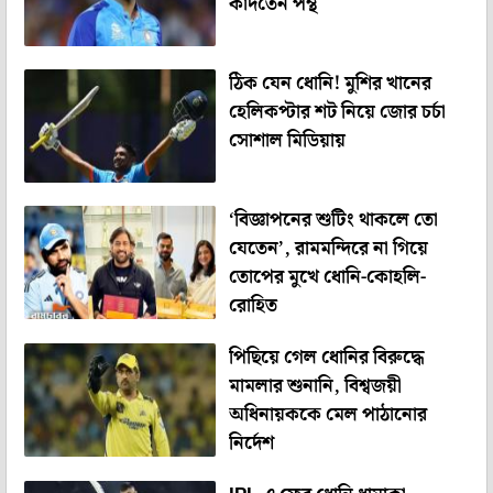
কাঁদতেন পন্থ
ঠিক যেন ধোনি! মুশির খানের
হেলিকপ্টার শট নিয়ে জোর চর্চা
সোশাল মিডিয়ায়
‘বিজ্ঞাপনের শুটিং থাকলে তো
যেতেন’, রামমন্দিরে না গিয়ে
তোপের মুখে ধোনি-কোহলি-
রোহিত
পিছিয়ে গেল ধোনির বিরুদ্ধে
মামলার শুনানি, বিশ্বজয়ী
অধিনায়ককে মেল পাঠানোর
নির্দেশ